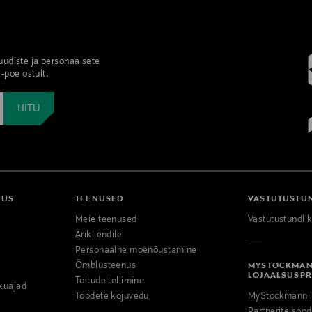
 uudiste ja personaalsete
-poe ostult.
DUS
TEENUSED
VASTUTUSTU
Meie teenused
Vastutustundli
Ärikliendile
Personaalne moenõustamine
Õmblusteenus
MYSTOCKMA
LOJAALSUSP
Toitude tellimine
kuajad
Toodete kojuvedu
MyStockmann l