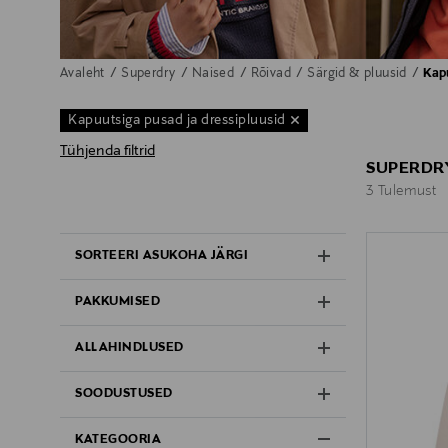
Avaleht
Superdry
Naised
Rõivad
Särgid & pluusid
Kapu
Kapuutsiga pusad ja dressipluusid
Tühjenda filtrid
SUPERDRY
3 Tulemust
3 Tulemust
SORTEERI ASUKOHA JÄRGI
PAKKUMISED
ALLAHINDLUSED
SOODUSTUSED
KATEGOORIA