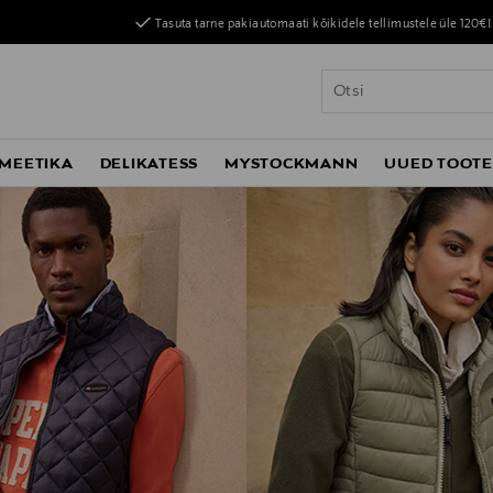
Tasuta tarne pakiautomaati kõikidele tellimustele üle 120€!
MEETIKA
DELIKATESS
MYSTOCKMANN
UUED TOOT