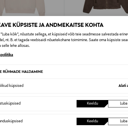
EAVE KÜPSISTE JA ANDMEKAITSE KOHTA
"Luba kõik", nõustute sellega, et küpsiseid võib teie seadmesse salvestada erine
 KUPONGIGA
EELIS KUPONGIGA
el, nt. B. et tagada veebisaidi nõuetekohane toimimine. Saate oma küpsiste sead
Y
SUPERDRY
 selle lehe allosas.
ture Half Zip
Fliisjakk Heritage Zip
poliitika
rice
Original Price
99,99 €
TE RÜHMADE HALDAMINE
alikud küpsised
Alati 
istusküpsised
Keeldu
Luba
undusküpsised
Keeldu
Luba