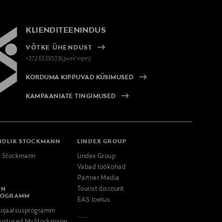
KLIENDITEENINDUS
VÕTKE ÜHENDUST
+372 6339539(pvm/mpm)
KORDUMA KIPPUVAD KÜSIMUSED
KAMPAANIATE TINGIMUSED
NDLIK STOCKMANN
LINDEX GROUP
k Stockmann
Lindex Group
Vabad töökohad
Partner Media
NN
Tourist discount
ROGRAMM
EAS toetus
ojaalsusprogramm