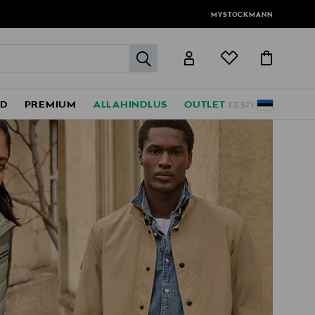
MYSTOCKMANN
label.header.go
ED
PREMIUM
ALLAHINDLUS
OUTLET
EESTI