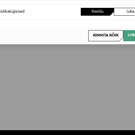
tistikaküpsised
Keeldu
Luba
LUB
KINNITA KÕIK