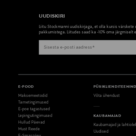
UUDISKIRI
Liitu Stockmanni uudiskirjaga, et olla kursis värskete
pakkumistega. Liitudes saad ka -10% oma järgmiselt e
E-POOD
PÜSIKLIENDITEENIN
Maksemeetodid
Võta ühendust
Tarnetingimused
E-poe tagastused
Lepingutingimused
KAUBAMAJAD
Hullud Päevad
Kaubamajad ja lahtiole
Must Reede
Uudised