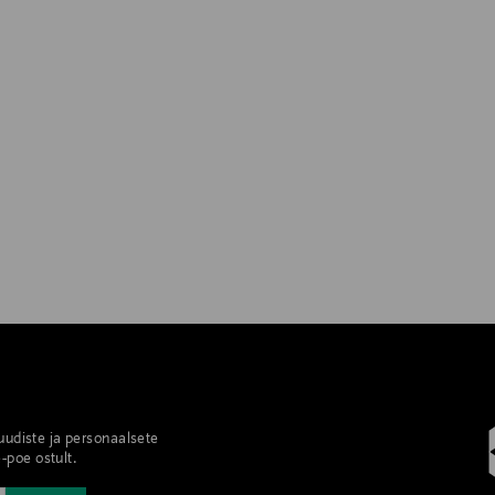
 uudiste ja personaalsete
-poe ostult.