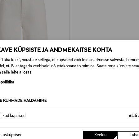
EAVE KÜPSISTE JA ANDMEKAITSE KOHTA
"Luba kõik", nõustute sellega, et küpsiseid võib teie seadmesse salvestada erine
el, nt. B. et tagada veebisaidi nõuetekohane toimimine. Saate oma küpsiste sead
 selle lehe allosas.
 KUPONGIGA
poliitika
LPH LAUREN
 püksid Bermuda
rice
TE RÜHMADE HALDAMINE
alikud küpsised
Alati 
istusküpsised
Keeldu
Luba