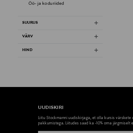
Öö- ja koduriided
SUURUS
VÄRV
HIND
UUDISKIRI
Liitu Stockmanni uudiskirjaga, et olla kursis värskete
pakkumistega. Liitudes saad ka -10% oma järgmiselt e