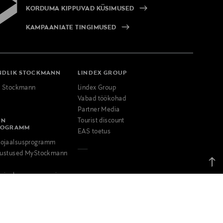
KORDUMA KIPPUVAD KÜSIMUSED
KAMPAANIATE TINGIMUSED
NDLIK STOCKMANN
LINDEX GROUP
k Stockmann
Lindex Group
Vabad töökohad
Partner Media
NN
Tourist discount
ROGRAMM
EAS toetus
ojaalsusprogramm
odustused MyStockmann
Tagas
üless
ojaalsusprogrammi