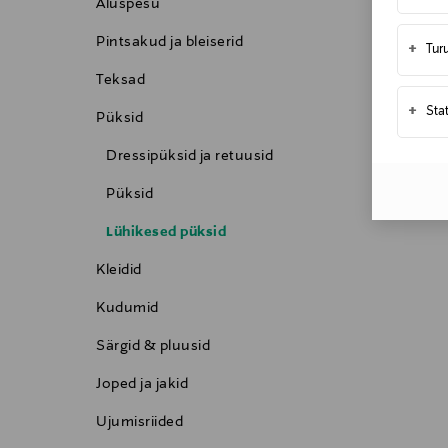
Aluspesu
Pintsakud ja bleiserid
+
Tur
Teksad
+
Sta
Püksid
Dressipüksid ja retuusid
Püksid
Lühikesed püksid
Kleidid
Kudumid
Särgid & pluusid
Joped ja jakid
Ujumisriided