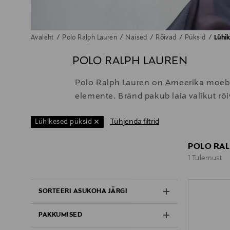
Avaleht
Polo Ralph Lauren
Naised
Rõivad
Püksid
Lühi
POLO RALPH LAUREN
Polo Ralph Lauren on Ameerika moebrän
elemente. Bränd pakub laia valikut rõ
Tühjenda filtrid
Lühikesed püksid
POLO RAL
1 Tulemust
1 Tulemust
SORTEERI ASUKOHA JÄRGI
PAKKUMISED