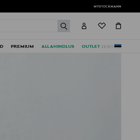
MYSTOCKMANN
label.header.go
ED
PREMIUM
ALLAHINDLUS
OUTLET
EESTI