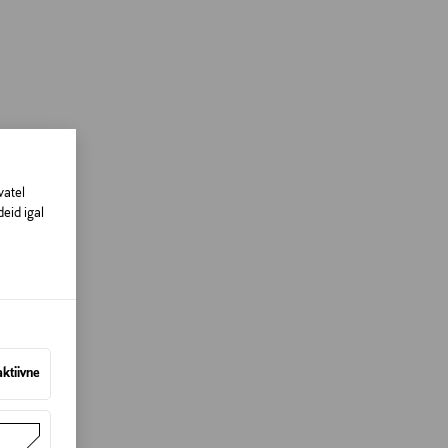
vatel
eid igal
aktiivne