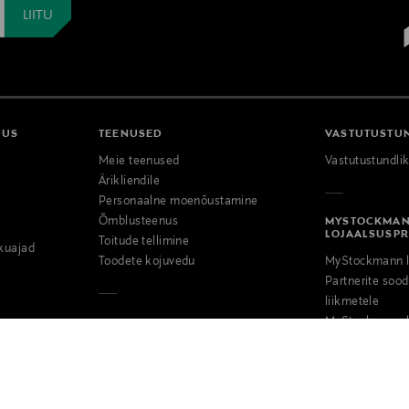
DUS
TEENUSED
VASTUTUSTU
Meie teenused
Vastutustundli
Ärikliendile
Personaalne moenõustamine
Õmblusteenus
MYSTOCKMA
LOJAALSUSP
Toitude tellimine
kuajad
Toodete kojuvedu
MyStockmann l
Partnerite so
liikmetele
MyStockmann l
tingimused