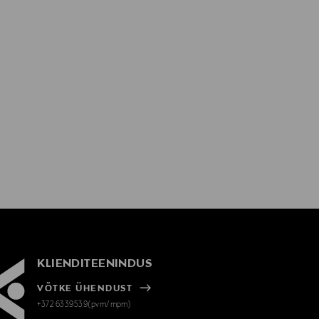
KLIENDITEENINDUS
VÕTKE ÜHENDUST
+372 6339539(pvm/mpm)