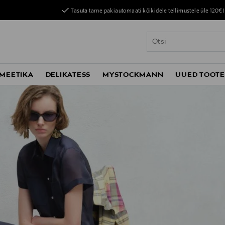
Tasuta tarne pakiautomaati kõikidele tellimustele üle 120€!
MEETIKA
DELIKATESS
MYSTOCKMANN
UUED TOOT