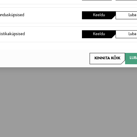
undusküpsised
Keeldu
Luba
tistikaküpsised
Keeldu
Luba
LUB
KINNITA KÕIK