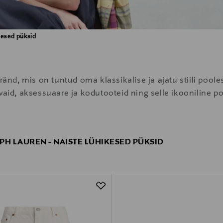
kesed püksid
d, mis on tuntud oma klassikalise ja ajatu stiili pooles
ivaid, aksessuaare ja kodutooteid ning selle ikooniline p
PH LAUREN - NAISTE LÜHIKESED PÜKSID