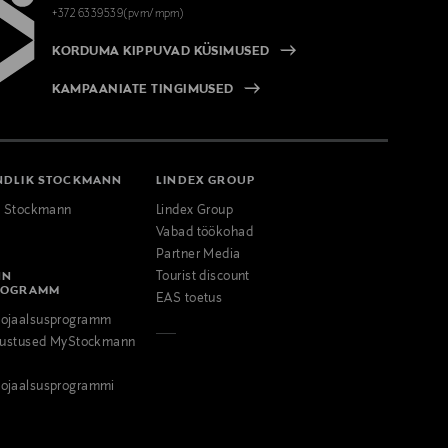
+372 6339539(pvm/mpm)
KORDUMA KIPPUVAD KÜSIMUSED
KAMPAANIATE TINGIMUSED
NDLIK STOCKMANN
LINDEX GROUP
k Stockmann
Lindex Group
Vabad töökohad
Partner Media
NN
Tourist discount
ROGRAMM
EAS toetus
ojaalsusprogramm
odustused MyStockmann
ojaalsusprogrammi