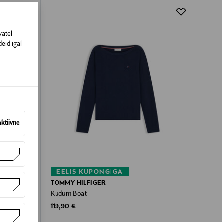
vatel
eid igal
aktiivne
EELIS KUPONGIGA
TOMMY HILFIGER
Kudum Boat
Original Price
119,90 €