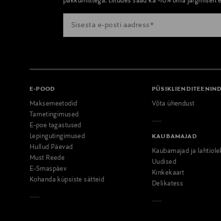
pakkumistega. Liitudes saad ka -10% oma järgmiselt e
E-POOD
PÜSIKLIENDITEENIN
Maksemeetodid
Võta ühendust
Tarnetingimused
E-poe tagastused
Lepingutingimused
KAUBAMAJAD
Hullud Päevad
Kaubamajad ja lahtiole
Must Reede
Uudised
E-Smaspäev
Kinkekaart
Kohanda küpsiste sätteid
Delikatess