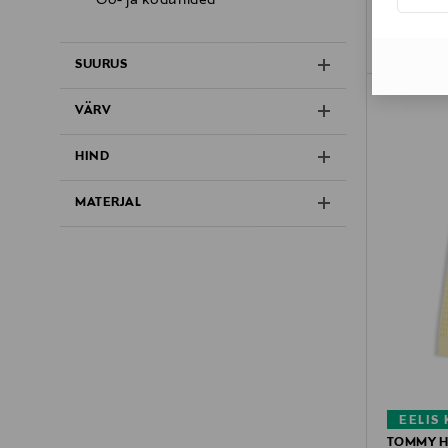
SUURUS
VÄRV
HIND
MATERJAL
EELIS
TOMMY H