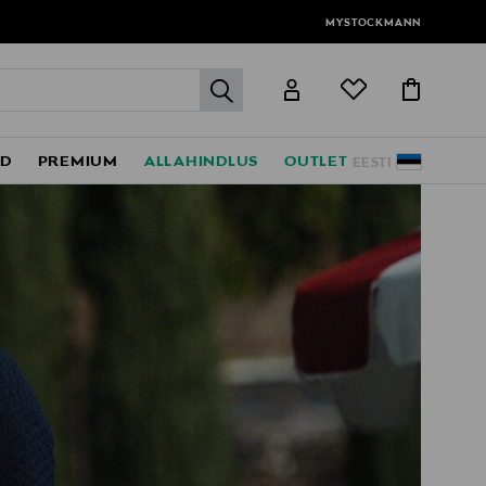
MYSTOCKMANN
label.header.go
ED
PREMIUM
ALLAHINDLUS
OUTLET
EESTI