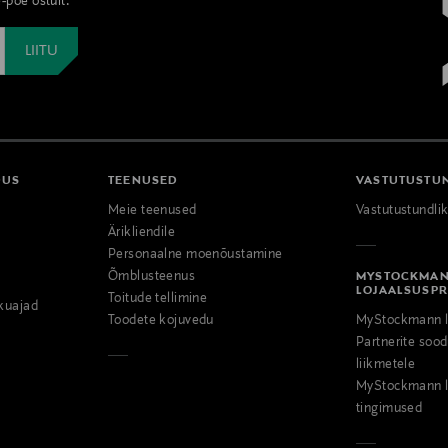
-poe ostult.
DUS
TEENUSED
VASTUTUSTU
Meie teenused
Vastutustundli
Ärikliendile
Personaalne moenõustamine
Õmblusteenus
MYSTOCKMA
LOJAALSUSP
Toitude tellimine
kuajad
Toodete kojuvedu
MyStockmann l
Partnerite so
liikmetele
MyStockmann l
tingimused