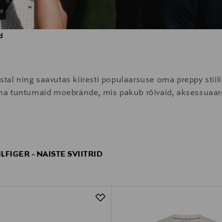
id
tal ning saavutas kiiresti populaarsuse oma preppy stiili 
a tuntumaid moebrände, mis pakub rõivaid, aksessuaare 
FIGER - NAISTE SVIITRID