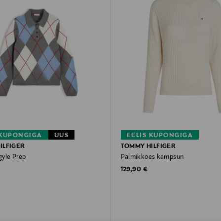
 KUPONGIGA
UUS
EELIS KUPONGIGA
ILFIGER
TOMMY HILFIGER
yle Prep
Palmikkoes kampsun
rice
Original Price
129,90 €