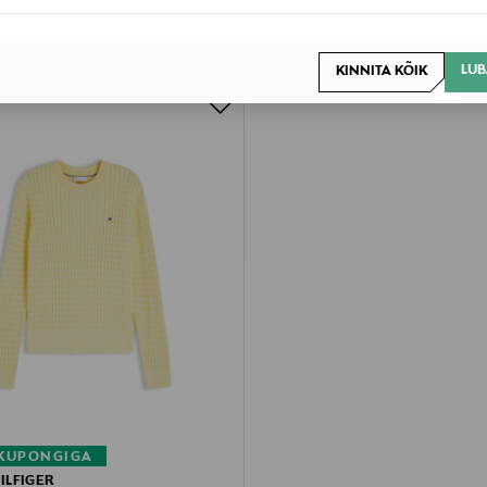
LUB
KINNITA KÕIK
 KUPONGIGA
ILFIGER