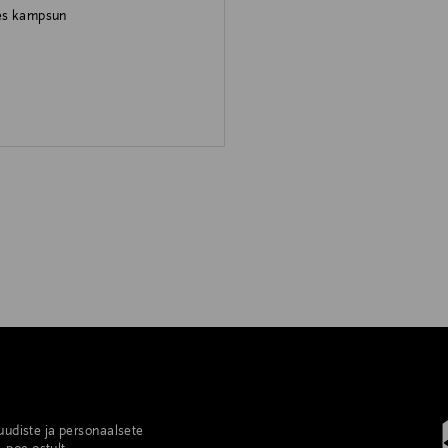
es kampsun
rice
 uudiste ja personaalsete