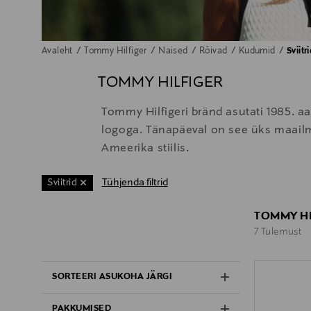
Avaleht
Tommy Hilfiger
Naised
Rõivad
Kudumid
Sviitr
TOMMY HILFIGER
Tommy Hilfigeri bränd asutati 1985. aas
logoga. Tänapäeval on see üks maailm
Ameerika stiilis.
Tühjenda filtrid
Sviitrid
TOMMY HIL
7 Tulemust
7 Tulemust
SORTEERI ASUKOHA JÄRGI
PAKKUMISED