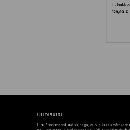
Palmikko
Original P
129,90 €
UUDISKIRI
Liitu Stockmanni uudiskirjaga, et olla kursis värskete