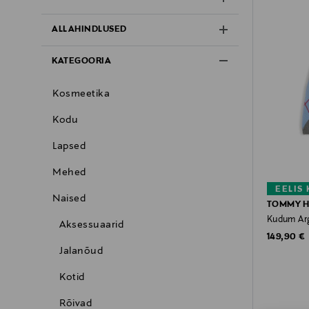
ALLAHINDLUSED
KATEGOORIA
Kosmeetika
Kodu
Lapsed
Mehed
EELIS
Naised
TOMMY H
Kudum Arg
Aksessuaarid
Original P
149,90 €
Jalanõud
Kotid
Rõivad