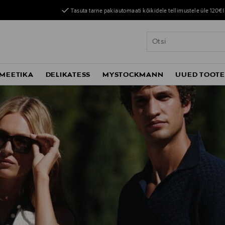
Tasuta tarne pakiautomaati kõikidele tellimustele üle 120€!
MEETIKA
DELIKATESS
MYSTOCKMANN
UUED TOOT