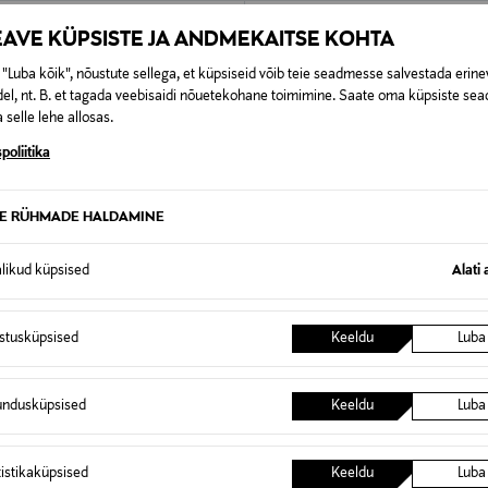
EAVE KÜPSISTE JA ANDMEKAITSE KOHTA
"Luba kõik", nõustute sellega, et küpsiseid võib teie seadmesse salvestada erine
el, nt. B. et tagada veebisaidi nõuetekohane toimimine. Saate oma küpsiste sead
 selle lehe allosas.
poliitika
TE RÜHMADE HALDAMINE
alikud küpsised
Alati 
istusküpsised
Keeldu
Luba
 KUPONGIGA
EELIS KUPONGIGA
ILFIGER
TOMMY HILFIGER
undusküpsised
Keeldu
Luba
 varrukatega kudum Mini Cable
HERITAGE kapuutsiga pusa
rice
Original Price
119,90 €
tistikaküpsised
Keeldu
Luba