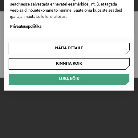
seadmesse salvestada erinevatel eesmärkidel, nt. B. et tagada
veebisaidi nõuetekohane toimimine. Saate oma küpsiste seadeid
igal ajal muuta selle lehe allosas.
Stockmann pole Sinu riigis saadaval.
Privaatsuspoliitika
Sinu riiki ei ole kohaletoimetamine saadaval.
NÄITA DETAILE
SOODUSTUS 41%
SOODUSTUS 61%
SAAN ARU
EMPORIO ARMANI
EMPORIO ARMANI
Kleit
Kleit Basic Tank
KINNITA KÕIK
Discounted Price
Discounted Price
Original Price
Original Price
287,00 €
211,00 €
489,00 €
545,00 €
LUBA KÕIK