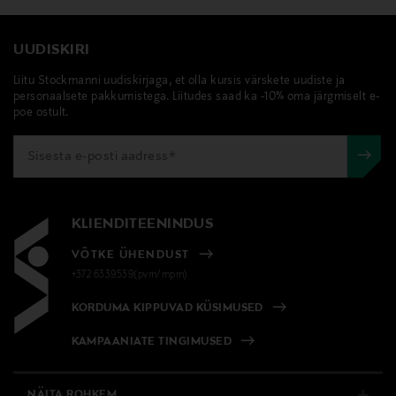
UUDISKIRI
Liitu Stockmanni uudiskirjaga, et olla kursis värskete uudiste ja
personaalsete pakkumistega. Liitudes saad ka -10% oma järgmiselt e-
poe ostult.
KLIENDITEENINDUS
VÕTKE ÜHENDUST
+372 6339539(pvm/mpm)
KORDUMA KIPPUVAD KÜSIMUSED
KAMPAANIATE TINGIMUSED
NÄITA ROHKEM