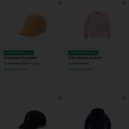
SOODUSTUS 40%
SOODUSTUS 40%
POLO RALPH LAUREN
POLO RALPH LAUREN
Nokamüts Classic Sport
Kudum Driver
Discounted Price
Discounted Price
Original Price
Original Price
38,90 €
129,00 €
65,00 €
215,00 €