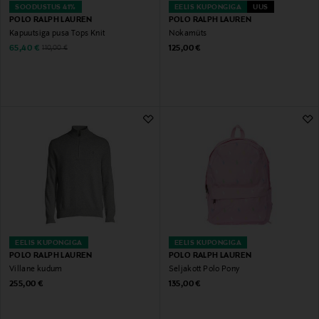
SOODUSTUS 41%
EELIS KUPONGIGA
UUS
POLO RALPH LAUREN
POLO RALPH LAUREN
Kapuutsiga pusa Tops Knit
Nokamüts
Discounted Price
Original Price
Original Price
65,40 €
125,00 €
110,00 €
EELIS KUPONGIGA
EELIS KUPONGIGA
POLO RALPH LAUREN
POLO RALPH LAUREN
Villane kudum
Seljakott Polo Pony
Original Price
Original Price
255,00 €
135,00 €