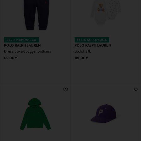
EELIS KUPONGIGA
EELIS KUPONGIGA
POLO RALPH LAUREN
POLO RALPH LAUREN
Dressipüksid Jogger Bottoms
Bodid, 2 tk
Original Price
Original Price
65,00 €
119,00 €