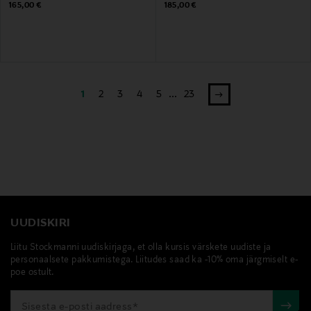
Original Price
Original Price
165,00 €
185,00 €
1
2
3
4
5
...
23
UUDISKIRI
Liitu Stockmanni uudiskirjaga, et olla kursis värskete uudiste ja
personaalsete pakkumistega. Liitudes saad ka -10% oma järgmiselt e-
poe ostult.