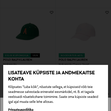
EELIS KUPONGIGA
UUS
SOODUSTUS 40%
POLO RALPH LAUREN
POLO RALPH LAUREN
Nokamüts
Nokamüts Classic Sport
Original Price
Discounted Price
Original Price
125,00 €
44,90 €
75,00 €
LISATEAVE KÜPSISTE JA ANDMEKAITSE
KOHTA
Klõpsates "Luba kõik", nõustute sellega, et küpsiseid võib teie
seadmesse salvestada erinevatel eesmärkidel, nt. B. et tagada
veebisaidi nõuetekohane toimimine. Saate oma küpsiste seadeid
igal ajal muuta selle lehe allosas.
Stockmann pole Sinu riigis saadaval.
Privaatsuspoliitika