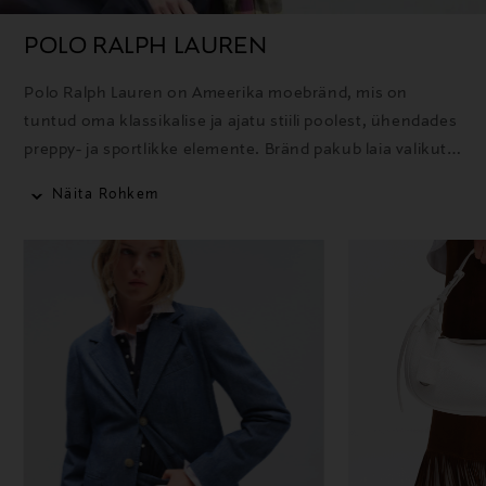
POLO RALPH LAUREN
Polo Ralph Lauren on Ameerika moebränd, mis on
tuntud oma klassikalise ja ajatu stiili poolest, ühendades
preppy- ja sportlikke elemente. Bränd pakub laia valikut
rõivaid, aksessuaare ja kodutooteid ning selle ikooniline
Näita Rohkem
polosärk on üks tuntumaid tooteid.