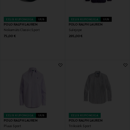
EELIS KUPONGIGA
UUS
EELIS KUPONGIGA
UUS
POLO RALPH LAUREN
POLO RALPH LAUREN
Nokamüts Classic Sport
Sulejope
Original Price
Original Price
75,00 €
295,00 €
EELIS KUPONGIGA
UUS
EELIS KUPONGIGA
POLO RALPH LAUREN
POLO RALPH LAUREN
Pluus Sport
Triiksärk Sport