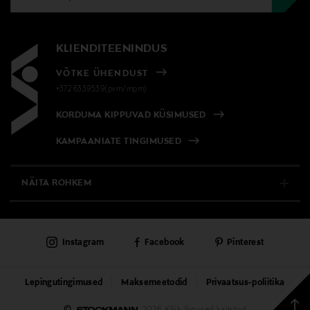
KLIENDITEENINDUS
VÕTKE ÜHENDUST
+372 6339539(pvm/mpm)
KORDUMA KIPPUVAD KÜSIMUSED
KAMPAANIATE TINGIMUSED
NÄITA ROHKEM
E-POOD
Instagram
Facebook
Pinterest
PÜSIKLIENDITEENINDUS
KAUBAMAJAD
Lepingutingimused
Maksemeetodid
Privaatsus-poliitika
Tagas
©
2026 Kõik õigused kaitstud