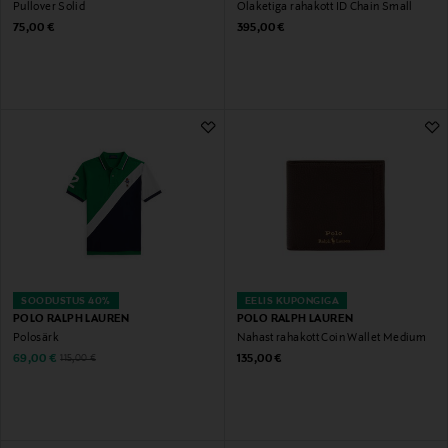
Pullover Solid
Õlaketiga rahakott ID Chain Small
Original Price
Original Price
75,00 €
395,00 €
SOODUSTUS 40%
EELIS KUPONGIGA
POLO RALPH LAUREN
POLO RALPH LAUREN
Polosärk
Nahast rahakott Coin Wallet Medium
Discounted Price
Original Price
Original Price
69,00 €
135,00 €
115,00 €