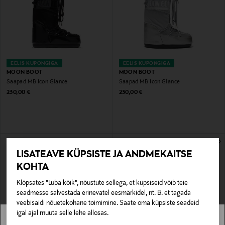
EELIS KUPONGIGA
EELIS KUPONGIGA
MOON BOOT
MOON BOOT
Saapad MB Icon Glance
Saapad MB Icon Glance
Original Price
Original Price
230,00 €
230,00 €
LISATEAVE KÜPSISTE JA ANDMEKAITSE
KOHTA
Klõpsates "Luba kõik", nõustute sellega, et küpsiseid võib teie
seadmesse salvestada erinevatel eesmärkidel, nt. B. et tagada
veebisaidi nõuetekohane toimimine. Saate oma küpsiste seadeid
igal ajal muuta selle lehe allosas.