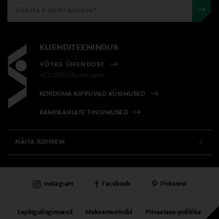
KLIENDITEENINDUS
VÕTKE ÜHENDUST
+372 6339539(pvm/mpm)
KORDUMA KIPPUVAD KÜSIMUSED
KAMPAANIATE TINGIMUSED
NÄITA ROHKEM
E-POOD
Instagram
Facebook
Pinterest
PÜSIKLIENDITEENINDUS
KAUBAMAJAD
Lepingutingimused
Maksemeetodid
Privaatsus-poliitika