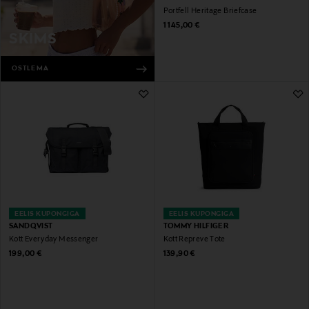
Portfell Heritage Briefcase
Original Price
1 145,00 €
SKIMS
OSTLEMA
EELIS KUPONGIGA
EELIS KUPONGIGA
SANDQVIST
TOMMY HILFIGER
Kott Everyday Messenger
Kott Repreve Tote
Original Price
Original Price
199,00 €
139,90 €