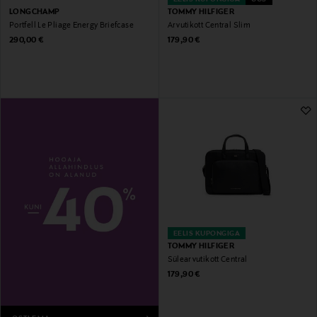
LONGCHAMP
TOMMY HILFIGER
Portfell Le Pliage Energy Briefcase
Arvutikott Central Slim
Original Price
Original Price
290,00 €
179,90 €
EELIS KUPONGIGA
TOMMY HILFIGER
Sülearvutikott Central
Original Price
179,90 €