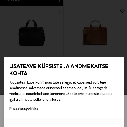
OSTLEMA
EELIS KUPONGIGA
EELIS KUPONGIGA
LISATEAVE KÜPSISTE JA ANDMEKAITSE
TOMMY HILFIGER
SDLR
Sülearvutikott Repreve
Arvutikott Edslan- 13"-14"
KOHTA
Original Price
Original Price
129,90 €
199,00 €
Klõpsates "Luba kõik", nõustute sellega, et küpsiseid võib teie
seadmesse salvestada erinevatel eesmärkidel, nt. B. et tagada
veebisaidi nõuetekohane toimimine. Saate oma küpsiste seadeid
igal ajal muuta selle lehe allosas.
Stockmann pole Sinu riigis saadaval.
Privaatsuspoliitika
Sinu riiki ei ole kohaletoimetamine saadaval.