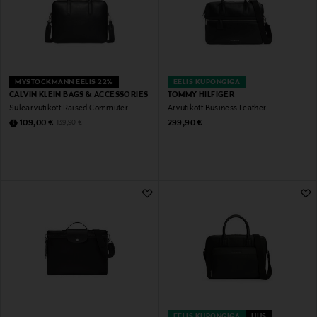
MYSTOCKMANN EELIS 22%
EELIS KUPONGIGA
CALVIN KLEIN BAGS & ACCESSORIES
TOMMY HILFIGER
Sülearvutikott Raised Commuter
Arvutikott Business Leather
Discounted Price
Original Price
Original Price
109,00 €
299,90 €
139,90 €
EELIS KUPONGIGA
UUS