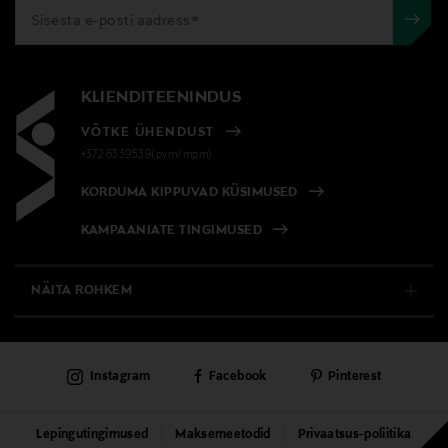
KLIENDITEENINDUS
VÕTKE ÜHENDUST
+372 6339539(pvm/mpm)
KORDUMA KIPPUVAD KÜSIMUSED
KAMPAANIATE TINGIMUSED
NÄITA ROHKEM
E-POOD
Instagram
Facebook
Pinterest
PÜSIKLIENDITEENINDUS
KAUBAMAJAD
Lepingutingimused
Maksemeetodid
Privaatsus-poliitika