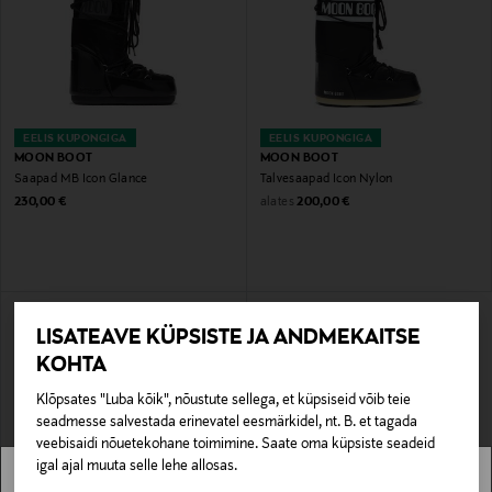
EELIS KUPONGIGA
EELIS KUPONGIGA
MOON BOOT
MOON BOOT
Saapad MB Icon Glance
Talvesaapad Icon Nylon
Original Price
Original Price
alates
230,00 €
200,00 €
LISATEAVE KÜPSISTE JA ANDMEKAITSE
KOHTA
Klõpsates "Luba kõik", nõustute sellega, et küpsiseid võib teie
seadmesse salvestada erinevatel eesmärkidel, nt. B. et tagada
veebisaidi nõuetekohane toimimine. Saate oma küpsiste seadeid
igal ajal muuta selle lehe allosas.