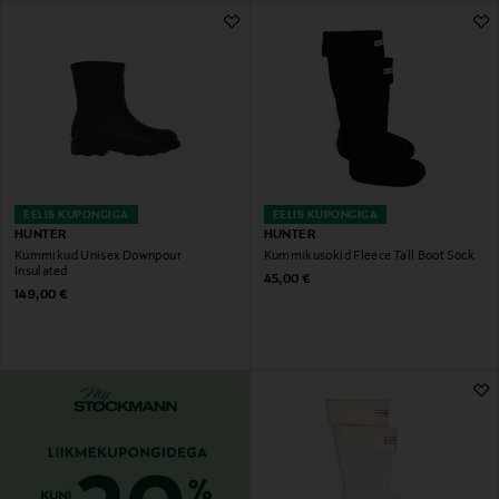
EELIS KUPONGIGA
EELIS KUPONGIGA
HUNTER
HUNTER
Kummikud Unisex Downpour
Kummikusokid Fleece Tall Boot Sock
Insulated
Original Price
45,00 €
Original Price
149,00 €