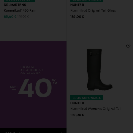
DR. MARTENS
HUNTER
Kummikud 1460 Rain
Kummikud Original Tall Gloss
Discounted Price
Original Price
Original Price
83,40 €
159,00 €
140,00 €
EELIS KUPONGIGA
HUNTER
Kummikud Women's Original Tall
Original Price
159,00 €