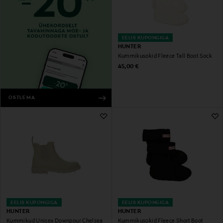
EELIS KUPONGIGA
HUNTER
Kummikusokid Fleece Tall Boot Sock
Original Price
45,00 €
OSTLEMA
EELIS KUPONGIGA
EELIS KUPONGIGA
HUNTER
HUNTER
Kummikud Unisex Downpour Chelsea
Kummikusokid Fleece Short Boot