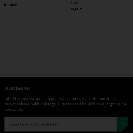
Sock
Original Price
119,00 €
Original Price
35,00 €
UUDISKIRI
Liitu Stockmanni uudiskirjaga, et olla kursis värskete uudiste ja
personaalsete pakkumistega. Liitudes saad ka -10% oma järgmiselt e-
poe ostult.