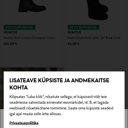
EELIS KUPONGIGA
EELIS KUPONGIGA
HUNTER
HUNTER
Kummikud Unisex Downpour Short
Kummikusokid Cable Tall Boot Sock
Original Price
Original Price
129,00 €
45,00 €
LISATEAVE KÜPSISTE JA ANDMEKAITSE
KOHTA
Klõpsates "Luba kõik", nõustute sellega, et küpsiseid võib teie
seadmesse salvestada erinevatel eesmärkidel, nt. B. et tagada
veebisaidi nõuetekohane toimimine. Saate oma küpsiste seadeid
igal ajal muuta selle lehe allosas.
Stockmann pole Sinu riigis saadaval.
Privaatsuspoliitika
CANADA GOOSE