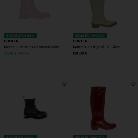
SOODUSTUS 40%
EELIS KUPONGIGA
HUNTER
HUNTER
Kummikud Unisex Downpour Short
Kummikud Original Tall Gloss
Discounted Price
Original Price
Original Price
77,40 €
159,00 €
129,00 €
SOODUSTUS 40%
EELIS KUPONGIGA