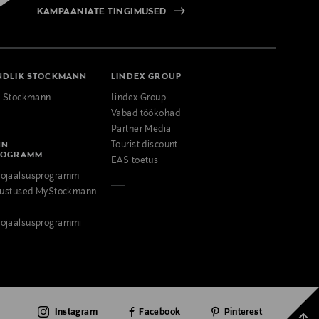
KAMPAANIATE TINGIMUSED
NDLIK STOCKMANN
LINDEX GROUP
k Stockmann
Lindex Group
Vabad töökohad
Partner Media
NN
Tourist discount
ROGRAMM
EAS toetus
ojaalsusprogramm
odustused MyStockmann
ojaalsusprogrammi
Instagram
Facebook
Pinterest
Tagas