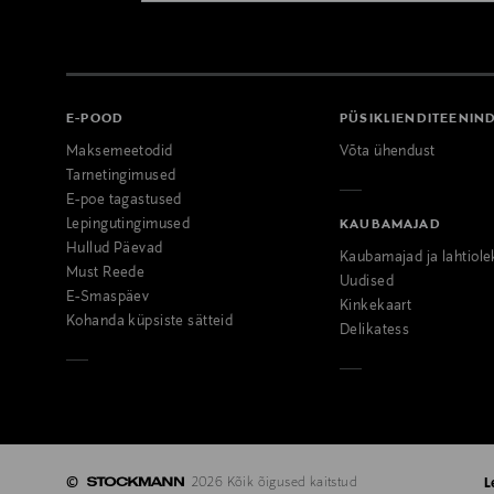
E-POOD
PÜSIKLIENDITEENIN
Maksemeetodid
Võta ühendust
Tarnetingimused
E-poe tagastused
Lepingutingimused
KAUBAMAJAD
Hullud Päevad
Kaubamajad ja lahtiole
Must Reede
Uudised
E-Smaspäev
Kinkekaart
Kohanda küpsiste sätteid
Delikatess
©
2026 Kõik õigused kaitstud
L