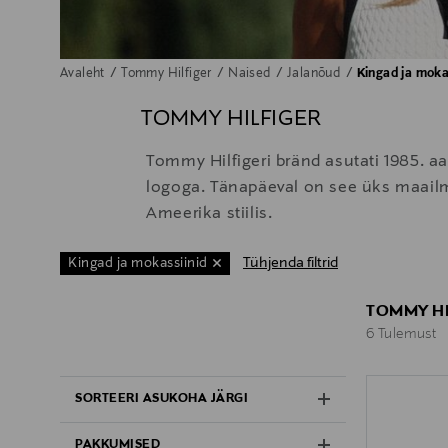
Avaleht
Tommy Hilfiger
Naised
Jalanõud
Kingad ja moka
TOMMY HILFIGER
Tommy Hilfigeri bränd asutati 1985. aas
logoga. Tänapäeval on see üks maailm
Ameerika stiilis.
Tühjenda filtrid
Kingad ja mokassiinid
TOMMY HI
6 Tulemust
6 Tulemust
SORTEERI ASUKOHA JÄRGI
PAKKUMISED