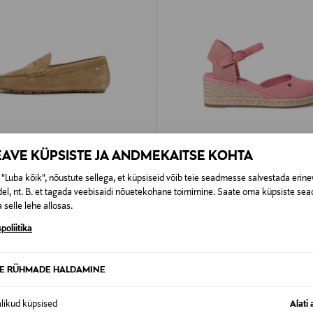
EAVE KÜPSISTE JA ANDMEKAITSE KOHTA
"Luba kõik", nõustute sellega, et küpsiseid võib teie seadmesse salvestada erine
STUS 40%
SOODUSTUS 41%
el, nt. B. et tagada veebisaidi nõuetekohane toimimine. Saate oma küpsiste sead
 selle lehe allosas.
ILFIGER
TOMMY HILFIGER
d Flag Soft Driver
Sandaalid Mid Wedge Espad Clos
poliitika
d Price
Discounted Price
riginal Price
Original Price
59,40 €
109,90 €
99,90 €
TE RÜHMADE HALDAMINE
alikud küpsised
Alati 