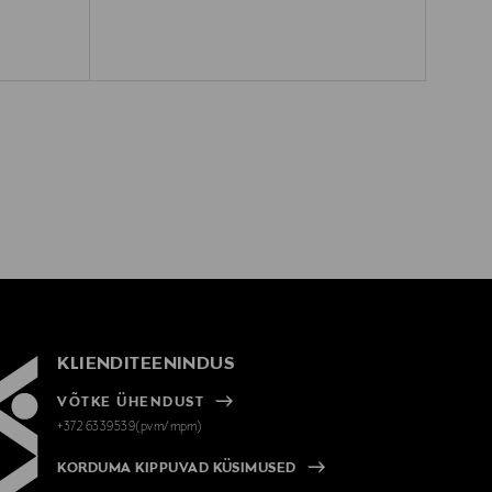
KLIENDITEENINDUS
VÕTKE ÜHENDUST
+372 6339539(pvm/mpm)
KORDUMA KIPPUVAD KÜSIMUSED