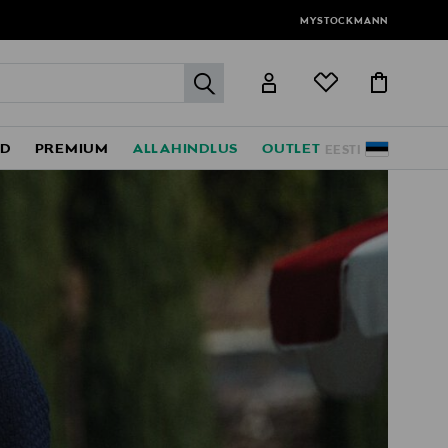
MYSTOCKMANN
label.header.go
ED
PREMIUM
ALLAHINDLUS
OUTLET
EESTI