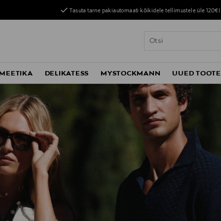
Tasuta tarne pakiautomaati kõikidele tellimustele üle 120€!
MEETIKA
DELIKATESS
MYSTOCKMANN
UUED TOOT