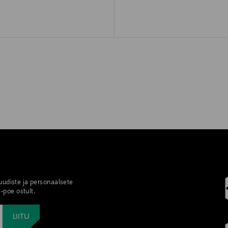
 uudiste ja personaalsete
-poe ostult.