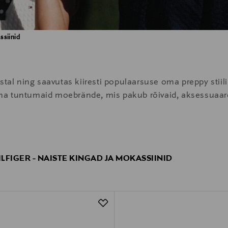
ssiinid
tal ning saavutas kiiresti populaarsuse oma preppy stiili 
a tuntumaid moebrände, mis pakub rõivaid, aksessuaare 
LFIGER - NAISTE KINGAD JA MOKASSIINID