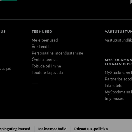
DUS
TEENUSED
VASTUTUSTU
Meie teenused
Vastutustundli
Ärikliendile
Personaalne moenõustamine
Õmblusteenus
MYSTOCKMA
LOJAALSUSP
Toitude tellimine
kuajad
Toodete kojuvedu
MyStockmann l
Partnerite so
liikmetele
MyStockmann l
tingimused
epingutingimused
Maksemeetodid
Privaatsus-poliitika