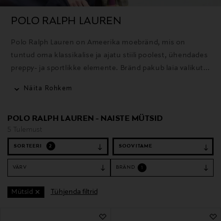
POLO RALPH LAUREN
Polo Ralph Lauren on Ameerika moebränd, mis on
tuntud oma klassikalise ja ajatu stiili poolest, ühendades
preppy- ja sportlikke elemente. Bränd pakub laia valikut
rõivaid, aksessuaare ja kodutooteid ning selle ikooniline
Näita Rohkem
polosärk on üks tuntumaid tooteid.
POLO RALPH LAUREN - NAISTE MÜTSID
5 Tulemust
SORTEERI
2
VÄRV
BRÄND
1
Tühjenda filtrid
Mütsid
5 Tulemust