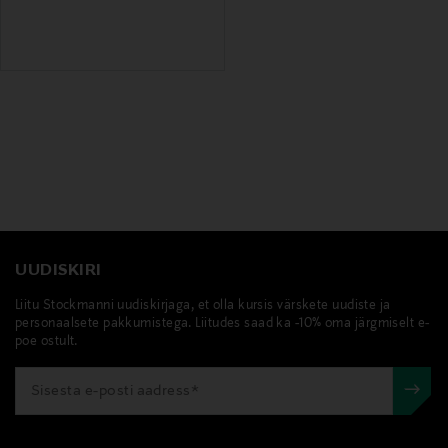
UUDISKIRI
Liitu Stockmanni uudiskirjaga, et olla kursis värskete uudiste ja
personaalsete pakkumistega. Liitudes saad ka -10% oma järgmiselt e-
poe ostult.