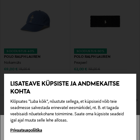
SOODUSTUS 40%
SOODUSTUS 60%
POLO RALPH LAUREN
POLO RALPH LAUREN
Nokamüts
Peapael
Discounted Price
Discounted Price
Original Price
Original Price
69,00 €
62,00 €
115,00 €
155,00 €
LISATEAVE KÜPSISTE JA ANDMEKAITSE
KOHTA
Klõpsates "Luba kõik", nõustute sellega, et küpsiseid võib teie
seadmesse salvestada erinevatel eesmärkidel, nt. B. et tagada
veebisaidi nõuetekohane toimimine. Saate oma küpsiste seadeid
igal ajal muuta selle lehe allosas.
Stockmann pole Sinu riigis saadaval.
Privaatsuspoliitika