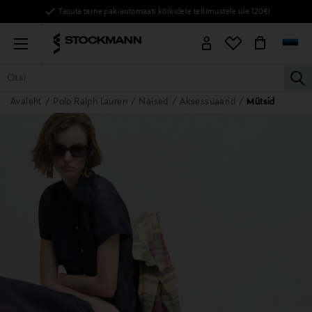
Tasuta tarne pakiautomaati kõikidele tellimustele üle 120€!
Menu
la
Avaleht
Polo Ralph Lauren
Naised
Aksessuaarid
Mütsid
KÕIK TOOTED
NAISED
MEHED
LAPSED
KODU
KOSMEE