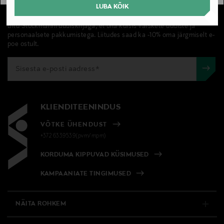
LUBA KÕIK
UUDISKIRI
Liitu Stockmanni uudiskirjaga, et olla kursis värskete uudiste ja
personaalsete pakkumistega. Liitudes saad ka -10% oma järgmiselt e-
poe ostult.
KLIENDITEENINDUS
VÕTKE ÜHENDUST
+372 6339539(pvm/mpm)
KORDUMA KIPPUVAD KÜSIMUSED
KAMPAANIATE TINGIMUSED
NÄITA ROHKEM