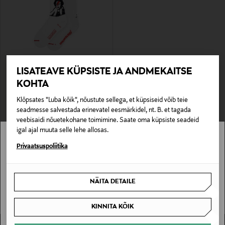
EELIS KUPONGIGA
LISATEAVE KÜPSISTE JA ANDMEKAITSE
MUSEARTA
KOHTA
Sokid Lizzie Stardust
Original Price
12,95 €
Klõpsates "Luba kõik", nõustute sellega, et küpsiseid võib teie
seadmesse salvestada erinevatel eesmärkidel, nt. B. et tagada
veebisaidi nõuetekohane toimimine. Saate oma küpsiste seadeid
igal ajal muuta selle lehe allosas.
Stockmann pole Sinu riigis saadaval.
Privaatsuspoliitika
Sinu riiki ei ole kohaletoimetamine saadaval.
NÄITA DETAILE
SAAN ARU
KINNITA KÕIK