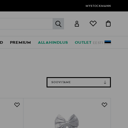
MYSTOCKMANN
label.header.go
ED
PREMIUM
ALLAHINDLUS
OUTLET
EESTI
SOOVITAME