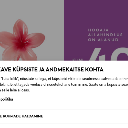
EAVE KÜPSISTE JA ANDMEKAITSE KOHTA
"Luba kõik", nõustute sellega, et küpsiseid võib teie seadmesse salvestada erine
el, nt. B. et tagada veebisaidi nõuetekohane toimimine. Saate oma küpsiste sead
STUS 42%
 selle lehe allosas.
poliitika
mber NkfJibiscus Hairclaw
d Price
ginal Price
99 €
TE RÜHMADE HALDAMINE