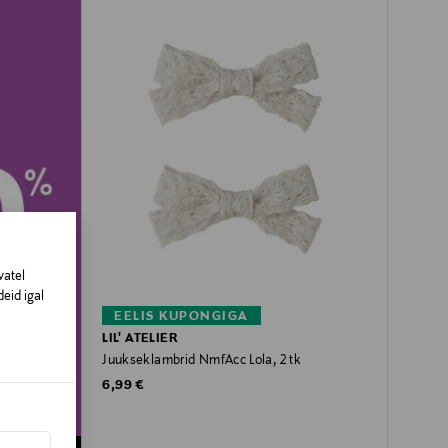
vatel
eid igal
EELIS KUPONGIGA
LIL' ATELIER
Juukseklambrid NmfAcc Lola, 2 tk
Original Price
6,99 €