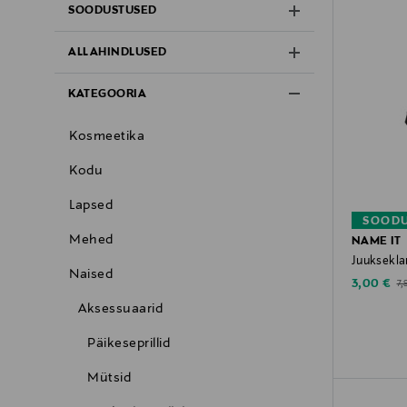
SOODUSTUSED
ALLAHINDLUSED
KATEGOORIA
Kosmeetika
Kodu
Lapsed
SOODU
Mehed
NAME IT
Juukseklam
Naised
Discounte
Or
3,00 €
7,
Aksessuaarid
Päikeseprillid
Mütsid