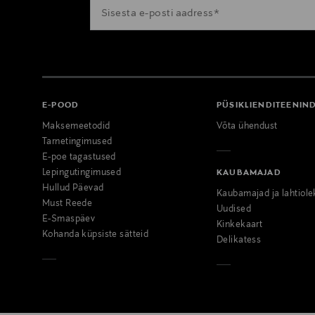
E-POOD
PÜSIKLIENDITEENIN
Maksemeetodid
Võta ühendust
Tarnetingimused
E-poe tagastused
Lepingutingimused
KAUBAMAJAD
Hullud Päevad
Kaubamajad ja lahtiole
Must Reede
Uudised
E-Smaspäev
Kinkekaart
Kohanda küpsiste sätteid
Delikatess