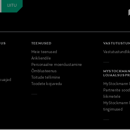
DUS
TEENUSED
VASTUTUSTU
Meie teenused
Vastutustundli
Ärikliendile
Personaalne moenõustamine
Õmblusteenus
MYSTOCKMA
LOJAALSUSP
Toitude tellimine
kuajad
Toodete kojuvedu
MyStockmann l
Partnerite so
liikmetele
MyStockmann l
tingimused