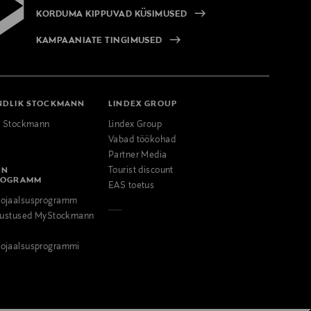
KORDUMA KIPPUVAD KÜSIMUSED
KAMPAANIATE TINGIMUSED
NDLIK STOCKMANN
LINDEX GROUP
k Stockmann
Lindex Group
Vabad töökohad
Partner Media
NN
Tourist discount
ROGRAMM
EAS toetus
ojaalsusprogramm
odustused MyStockmann
ojaalsusprogrammi