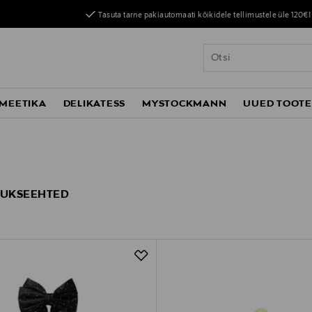
Tasuta tarne pakiautomaati kõikidele tellimustele üle 120€!
MEETIKA
DELIKATESS
MYSTOCKMANN
UUED TOOT
UUKSEEHTED