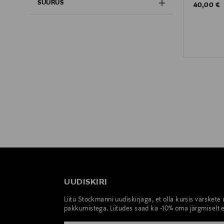
SUURUS
Original P
40,00 €
UUDISKIRI
Liitu Stockmanni uudiskirjaga, et olla kursis värskete
pakkumistega. Liitudes saad ka -10% oma järgmiselt e