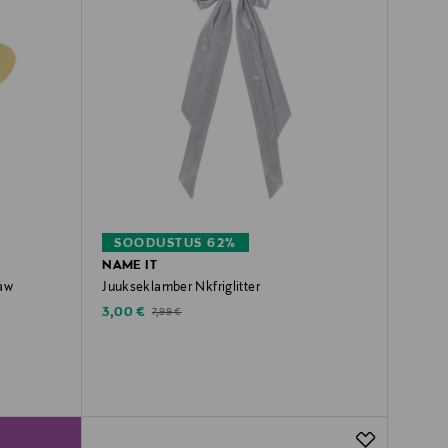
SOODUSTUS 62%
NAME IT
law
Juukseklamber Nkfriglitter
Discounted Price
Original Price
3,00 €
7,99 €