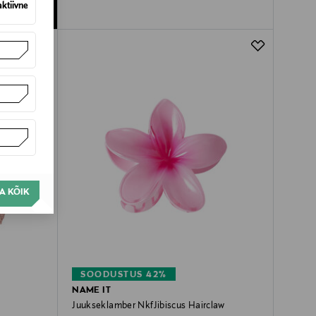
aktiivne
A KÕIK
SOODUSTUS 42%
NAME IT
Juukseklamber NkfJibiscus Hairclaw