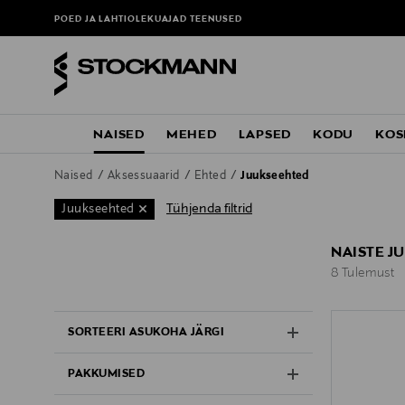
POED JA LAHTIOLEKUAJAD
TEENUSED
NAISED
MEHED
LAPSED
KODU
KOS
Naised
Aksessuaarid
Ehted
Juukseehted
Tühjenda filtrid
Juukseehted
NAISTE J
8 Tulemust
8 Tulemust
SORTEERI ASUKOHA JÄRGI
PAKKUMISED