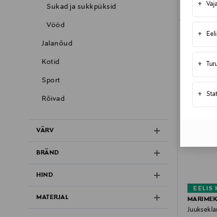
+
Vaj
Sukad ja sukkpüksid
Vööd
+
Eel
Jalanõud
Kotid
+
Tur
Sport
+
Sta
Rõivad
VÄRV
BRÄND
HIND
EELIS
MATERJAL
MARIME
Juuksekla