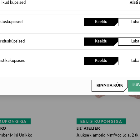
alikud küpsised
Alati 
OSTLEMA
istusküpsised
Keeldu
Luba
undusküpsised
Keeldu
Luba
tistikaküpsised
Keeldu
Luba
LUB
KINNITA KÕIK
 KUPONGIGA
EELIS KUPONGIGA
KKO
LIL' ATELIER
mber Mini Unikko
Juukseklambrid NmfAcc Lola, 2 tk