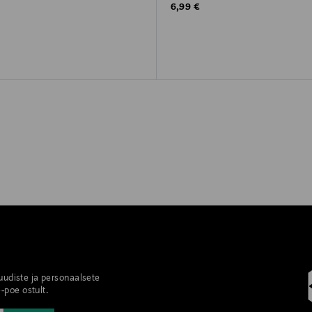
rice
Original Price
6,99 €
 uudiste ja personaalsete
-poe ostult.