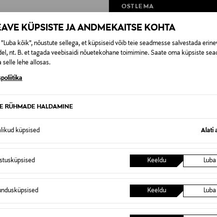
OSTLEMA
EAVE KÜPSISTE JA ANDMEKAITSE KOHTA
"Luba kõik", nõustute sellega, et küpsiseid võib teie seadmesse salvestada erine
el, nt. B. et tagada veebisaidi nõuetekohane toimimine. Saate oma küpsiste sead
 selle lehe allosas.
poliitika
TE RÜHMADE HALDAMINE
alikud küpsised
Alati 
istusküpsised
Keeldu
Luba
 KUPONGIGA
EELIS KUPONGIGA
undusküpsised
Keeldu
Luba
ORIGINALS
THE NORTH FACE
sid Adicolor Classics Firebird
Dressipüksid Essential Relaxed St