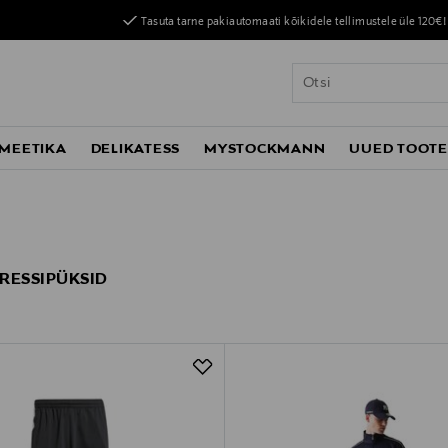
Tasuta tarne pakiautomaati kõikidele tellimustele üle 120€!
MEETIKA
DELIKATESS
MYSTOCKMANN
UUED TOOT
RESSIPÜKSID