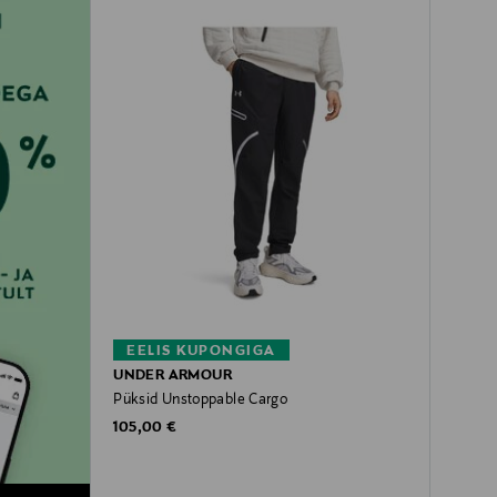
EELIS KUPONGIGA
UNDER ARMOUR
Püksid Unstoppable Cargo
Original Price
105,00 €