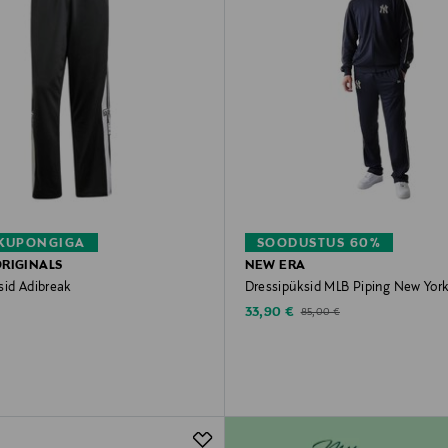
 KUPONGIGA
SOODUSTUS 60%
ORIGINALS
NEW ERA
sid Adibreak
Dressipüksid MLB Piping New Yor
rice
Discounted Price
Original Price
33,90 €
85,00 €