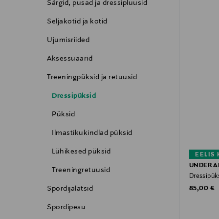
Särgid, pusad ja dressipluusid
Seljakotid ja kotid
Ujumisriided
Aksessuaarid
Treeningpüksid ja retuusid
Dressipüksid
Püksid
Ilmastikukindlad püksid
Lühikesed püksid
EELIS
UNDER 
Treeningretuusid
Dressipük
Original P
Spordijalatsid
85,00 €
Spordipesu