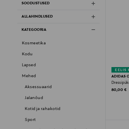
SOODUSTUSED
ALLAHINDLUSED
KATEGOORIA
Kosmeetika
Kodu
Lapsed
EELIS
Mehed
ADIDAS 
Dressipük
Aksessuaarid
Original P
80,00 €
Jalanõud
Kotid ja rahakotid
Sport