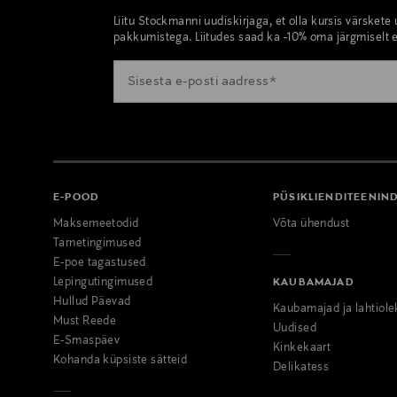
Liitu Stockmanni uudiskirjaga, et olla kursis värskete
pakkumistega. Liitudes saad ka -10% oma järgmiselt e
E-POOD
PÜSIKLIENDITEENIN
Maksemeetodid
Võta ühendust
Tarnetingimused
E-poe tagastused
Lepingutingimused
KAUBAMAJAD
Hullud Päevad
Kaubamajad ja lahtiole
Must Reede
Uudised
E-Smaspäev
Kinkekaart
Kohanda küpsiste sätteid
Delikatess