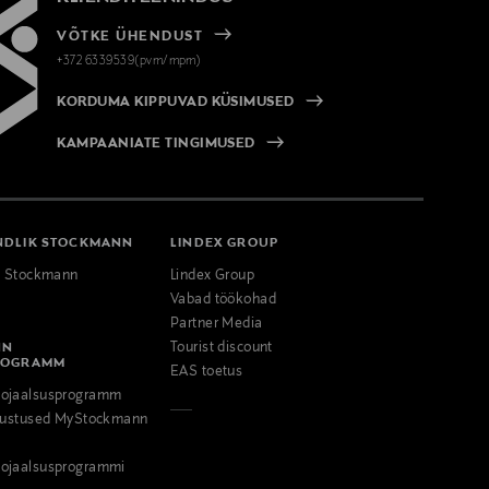
VÕTKE ÜHENDUST
+372 6339539(pvm/mpm)
KORDUMA KIPPUVAD KÜSIMUSED
KAMPAANIATE TINGIMUSED
NDLIK STOCKMANN
LINDEX GROUP
k Stockmann
Lindex Group
Vabad töökohad
Partner Media
NN
Tourist discount
ROGRAMM
EAS toetus
ojaalsusprogramm
odustused MyStockmann
ojaalsusprogrammi