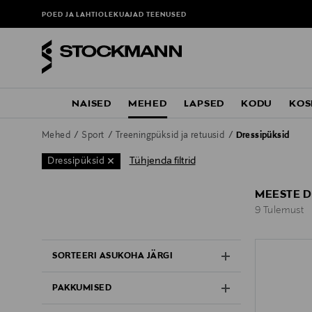
POED JA LAHTIOLEKUAJAD
TEENUSED
NAISED
MEHED
LAPSED
KODU
KOS
Mehed
Sport
Treeningpüksid ja retuusid
Dressipüksid
Tühjenda filtrid
Dressipüksid
MEESTE D
9 Tulemust
9 Tulemust
SORTEERI ASUKOHA JÄRGI
PAKKUMISED