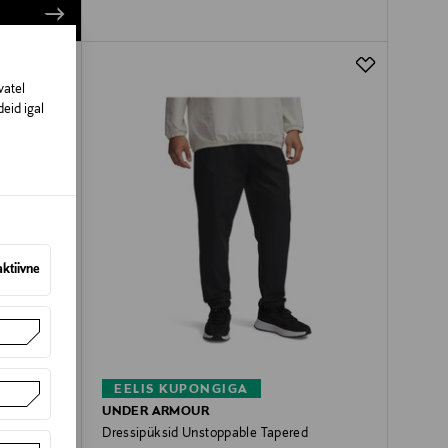
vatel
eid igal
aktiivne
EELIS KUPONGIGA
UNDER ARMOUR
raight
Dressipüksid Unstoppable Tapered