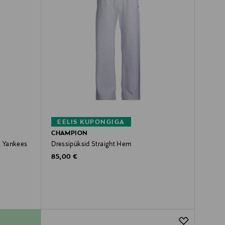
EELIS KUPONGIGA
CHAMPION
k Yankees
Dressipüksid Straight Hem
Original Price
85,00 €