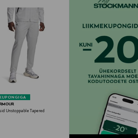
 KUPONGIGA
ARMOUR
sid Unstoppable Tapered
rice