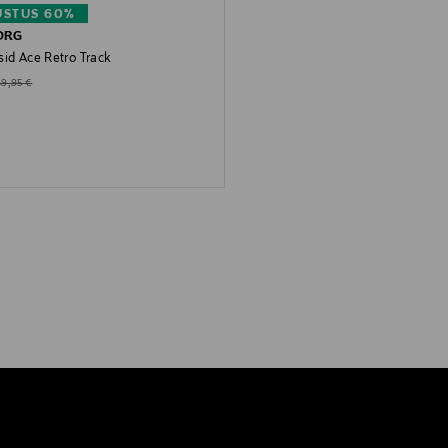
STUS 60%
ORG
sid Ace Retro Track
d Price
riginal Price
89,95 €