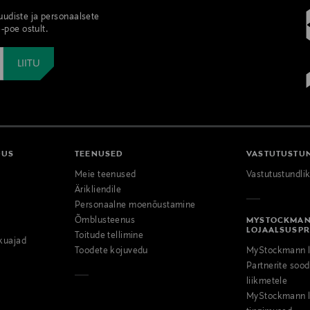
 uudiste ja personaalsete
-poe ostult.
DUS
TEENUSED
VASTUTUSTU
Meie teenused
Vastutustundli
Ärikliendile
Personaalne moenõustamine
Õmblusteenus
MYSTOCKMA
LOJAALSUSP
Toitude tellimine
kuajad
Toodete kojuvedu
MyStockmann l
Partnerite so
liikmetele
MyStockmann l