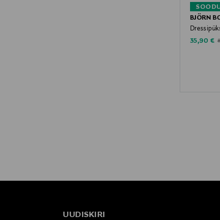
SOODU
BJÖRN B
Dressipük
Discounte
O
35,90 €
UUDISKIRI