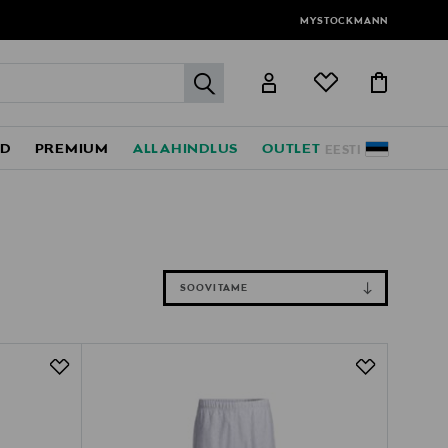
MYSTOCKMANN
label.header.go
ED
PREMIUM
ALLAHINDLUS
OUTLET
EESTI
SOOVITAME