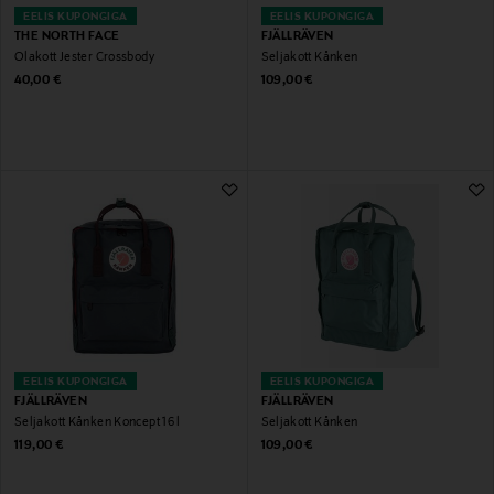
EELIS KUPONGIGA
EELIS KUPONGIGA
THE NORTH FACE
FJÄLLRÄVEN
Õlakott Jester Crossbody
Seljakott Kånken
Original Price
Original Price
40,00 €
109,00 €
EELIS KUPONGIGA
EELIS KUPONGIGA
FJÄLLRÄVEN
FJÄLLRÄVEN
Seljakott Kånken Koncept 16 l
Seljakott Kånken
Original Price
Original Price
119,00 €
109,00 €