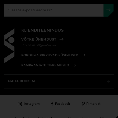
KLIENDITEENINDUS
VÕTKE ÜHENDUST
+372 6339539(pvm/mpm)
KORDUMA KIPPUVAD KÜSIMUSED
KAMPAANIATE TINGIMUSED
NÄITA ROHKEM
E-POOD
Instagram
Facebook
Pinterest
PÜSIKLIENDITEENINDUS
KAUBAMAJAD