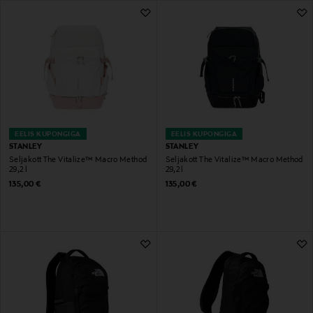
50 Tulemust
EELIS KUPONGIGA
EELIS KUPONGIGA
STANLEY
STANLEY
Seljakott The Vitalize™ Macro Method
Seljakott The Vitalize™ Macro Method
29,2 l
29,2 l
Original Price
Original Price
135,00 €
135,00 €