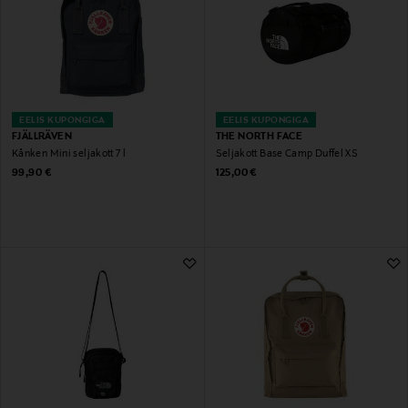
EELIS KUPONGIGA
EELIS KUPONGIGA
FJÄLLRÄVEN
THE NORTH FACE
Kånken Mini seljakott 7 l
Seljakott Base Camp Duffel XS
Original Price
Original Price
99,90 €
125,00 €