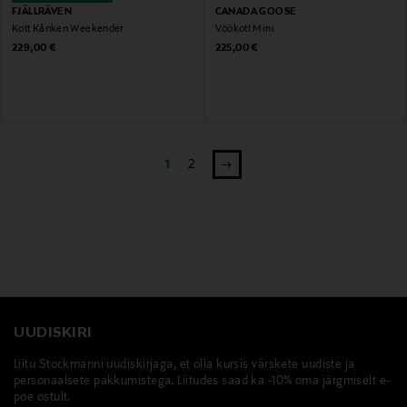
FJÄLLRÄVEN
CANADA GOOSE
Kott Kånken Weekender
Vöökott Mini
Original Price
Original Price
229,00 €
225,00 €
1
2
UUDISKIRI
Liitu Stockmanni uudiskirjaga, et olla kursis värskete uudiste ja
personaalsete pakkumistega. Liitudes saad ka -10% oma järgmiselt e-
poe ostult.