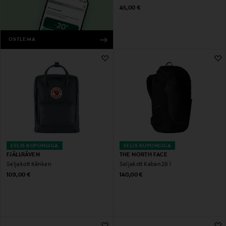
Original Price
45,00 €
OSTLEMA
EELIS KUPONGIGA
EELIS KUPONGIGA
FJÄLLRÄVEN
THE NORTH FACE
Seljakott Kånken
Seljakott Kaban 28 l
Original Price
Original Price
109,00 €
140,00 €