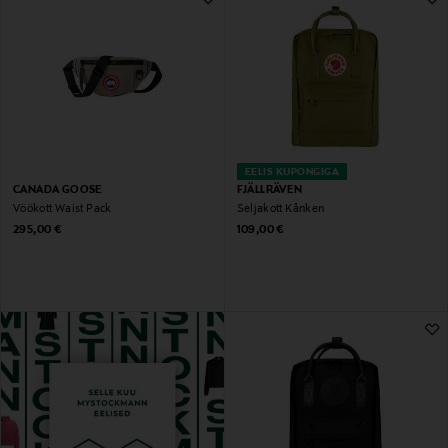
EELIS KUPONGIGA
CANADA GOOSE
FJÄLLRÄVEN
Vöökott Waist Pack
Seljakott Kånken
Original Price
Original Price
295,00 €
109,00 €