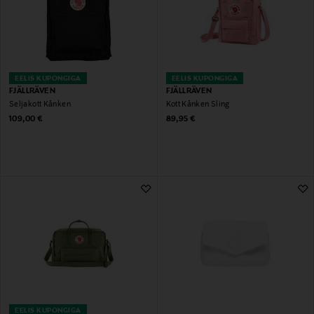
EELIS KUPONGIGA
EELIS KUPONGIGA
FJÄLLRÄVEN
FJÄLLRÄVEN
Seljakott Kånken
Kott Kånken Sling
Original Price
Original Price
109,00 €
89,95 €
EELIS KUPONGIGA