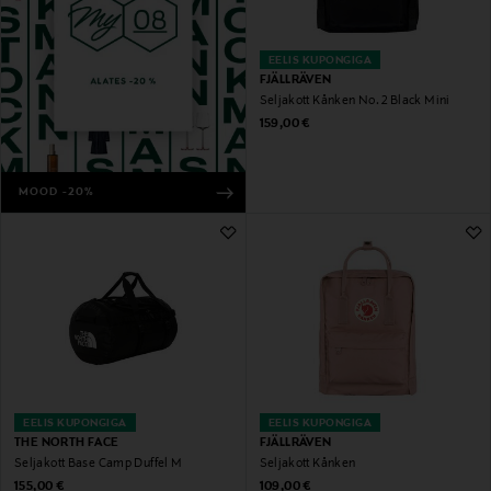
EELIS KUPONGIGA
FJÄLLRÄVEN
Seljakott Kånken No. 2 Black Mini
Original Price
159,00 €
MOOD -20%
EELIS KUPONGIGA
EELIS KUPONGIGA
THE NORTH FACE
FJÄLLRÄVEN
Seljakott Base Camp Duffel M
Seljakott Kånken
Original Price
Original Price
155,00 €
109,00 €