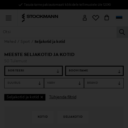
Tasuta tarne pakiautomaati kõikidele tellimustele üle 120€!
Menu
la
Mehed
Sport
Seljakotid ja kotid
KÕIK TOOTED
NAISED
MEHED
LAPSED
KODU
KOSMEE
MEESTE SELJAKOTID JA KOTID
50 Tulemust
SORTEERI
SUURUS
VÄRV
BRÄND
Tühjenda filtrid
Seljakotid ja kotid
KOTID
SELJAKOTID