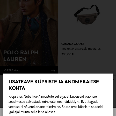
CANADA GOOSE
Vöökott Waist Pack Enduralux
POLO RALPH
Original Price
295,00 €
LAUREN
OSTLEMA
LISATEAVE KÜPSISTE JA ANDMEKAITSE
KOHTA
Klõpsates "Luba kõik", nõustute sellega, et küpsiseid võib teie
seadmesse salvestada erinevatel eesmärkidel, nt. B. et tagada
veebisaidi nõuetekohane toimimine. Saate oma küpsiste seadeid
igal ajal muuta selle lehe allosas.