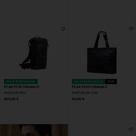
EELIS KUPONGIGA
EELIS KUPONGIGA
UUS
PEAK PERFORMANCE
PEAK PERFORMANCE
Seljakott Hike
Kott Helium Tote
Original Price
Original Price
200,00 €
90,00 €