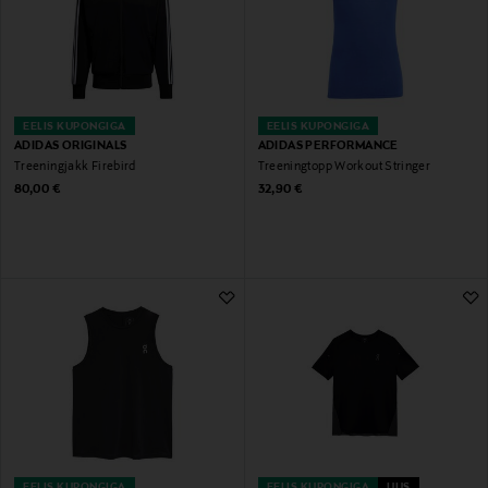
EELIS KUPONGIGA
EELIS KUPONGIGA
ADIDAS ORIGINALS
ADIDAS PERFORMANCE
Treeningjakk Firebird
Treeningtopp Workout Stringer
Original Price
Original Price
80,00 €
32,90 €
EELIS KUPONGIGA
EELIS KUPONGIGA
UUS