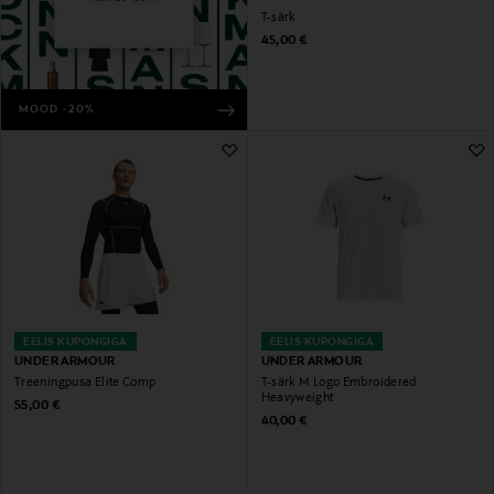
T-särk
Original Price
45,00 €
MOOD -20%
EELIS KUPONGIGA
EELIS KUPONGIGA
UNDER ARMOUR
UNDER ARMOUR
Treeningpusa Elite Comp
T-särk M Logo Embroidered
Heavyweight
Original Price
55,00 €
Original Price
40,00 €