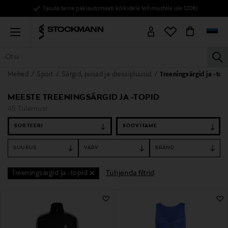
Tasuta tarne pakiautomaati kõikidele tellimustele üle 120€!
Menu
la
Mehed
Sport
Särgid, pusad ja dressipluusid
Treeningsärgid ja -top
KÕIK TOOTED
NAISED
MEHED
LAPSED
KODU
KOSMEE
MEESTE TREENINGSÄRGID JA -TOPID
45 Tulemust
SORTEERI
SUURUS
VÄRV
BRÄND
Tühjenda filtrid
Treeningsärgid ja -topid
45 Tulemust