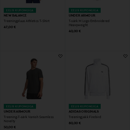
EELIS KUPONGIGA
EELIS KUPONGIGA
NEW BALANCE
UNDER ARMOUR
Treeningpluus Athletics T-Shirt
T-särk M Logo Embroidered
Heavyweight
Original Price
47,00 €
Original Price
40,00 €
EELIS KUPONGIGA
EELIS KUPONGIGA
UNDER ARMOUR
ADIDAS ORIGINALS
Treening-T-särk Vanish Seamless
Treeningjakk Firebird
Novelty
Original Price
80,00 €
Original Price
50,00 €