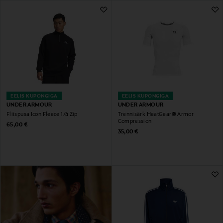
EELIS KUPONGIGA
EELIS KUPONGIGA
UNDER ARMOUR
UNDER ARMOUR
Fliispusa Icon Fleece 1/4 Zip
Trennisärk HeatGear® Armor
Compression
Original Price
65,00 €
Original Price
35,00 €