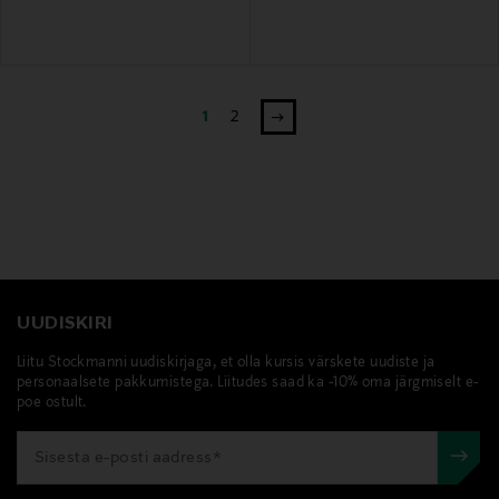
1
2
UUDISKIRI
Liitu Stockmanni uudiskirjaga, et olla kursis värskete uudiste ja
personaalsete pakkumistega. Liitudes saad ka -10% oma järgmiselt e-
poe ostult.