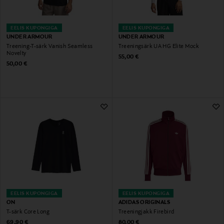
EELIS KUPONGIGA
EELIS KUPONGIGA
UNDER ARMOUR
UNDER ARMOUR
Treening-T-särk Vanish Seamless
Treeningsärk UA HG Elite Mock
Novelty
Original Price
55,00 €
Original Price
50,00 €
EELIS KUPONGIGA
EELIS KUPONGIGA
ON
ADIDAS ORIGINALS
T-särk Core Long
Treeningjakk Firebird
Original Price
Original Price
69,90 €
80,00 €