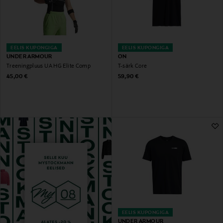
EELIS KUPONGIGA
EELIS KUPONGIGA
UNDER ARMOUR
ON
Treeningpluus UA HG Elite Comp
T-särk Core
Original Price
Original Price
45,00 €
59,90 €
EELIS KUPONGIGA
UNDER ARMOUR