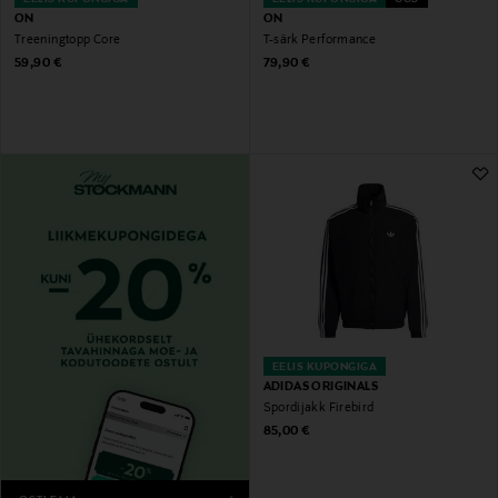
ON
ON
Treeningtopp Core
T-särk Performance
Original Price
Original Price
59,90 €
79,90 €
EELIS KUPONGIGA
ADIDAS ORIGINALS
Spordijakk Firebird
Original Price
85,00 €