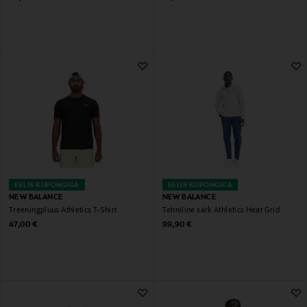
EELIS KUPONGIGA
EELIS KUPONGIGA
NEW BALANCE
NEW BALANCE
Treeningpluus Athletics T-Shirt
Tehniline särk Athletics Heat Grid
Original Price
Original Price
47,00 €
99,90 €