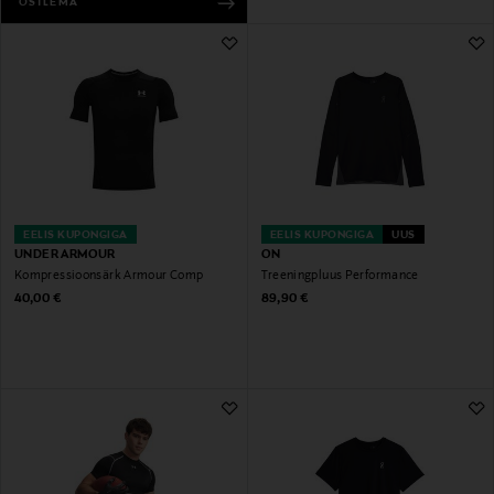
OSTLEMA
EELIS KUPONGIGA
EELIS KUPONGIGA
UUS
UNDER ARMOUR
ON
Kompressioonsärk Armour Comp
Treeningpluus Performance
Original Price
Original Price
40,00 €
89,90 €