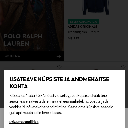
EELIS KUPONGIGA
ADIDAS ORIGINALS
Treeningjakk Firebird
POLO RALPH
Original Price
80,00 €
LAUREN
OSTLEMA
LISATEAVE KÜPSISTE JA ANDMEKAITSE
KOHTA
Klõpsates "Luba kõik", nõustute sellega, et küpsiseid võib teie
seadmesse salvestada erinevatel eesmärkidel, nt. B. et tagada
veebisaidi nõuetekohane toimimine. Saate oma küpsiste seadeid
igal ajal muuta selle lehe allosas.
EELIS KUPONGIGA
EELIS KUPONGIGA
UNDER ARMOUR
UNDER ARMOUR
Stockmann pole Sinu riigis saadaval.
Privaatsuspoliitika
Jakk Unstoppable Woven Jacket
Treeningpluus UA HG Elite Comp