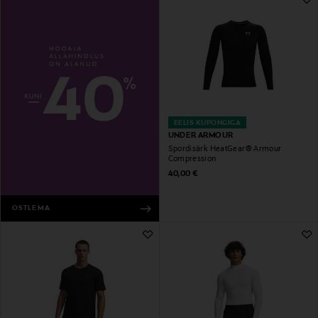
EELIS KUPONGIGA
UNDER ARMOUR
Spordisärk HeatGear® Armour
Compression
Original Price
40,00 €
OSTLEMA