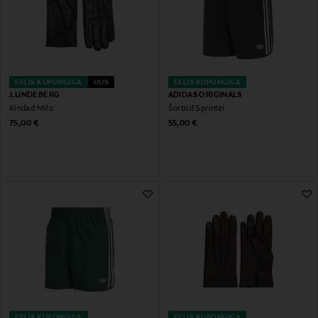
EELIS KUPONGIGA
UUS
EELIS KUPONGIGA
J.LINDEBERG
ADIDAS ORIGINALS
Kindad Milo
Šortsid Sprinter
Original Price
Original Price
75,00 €
55,00 €
EELIS KUPONGIGA
EELIS KUPONGIGA