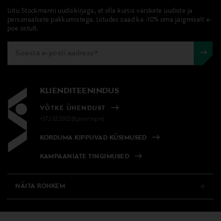
Liitu Stockmanni uudiskirjaga, et olla kursis värskete uudiste ja
personaalsete pakkumistega. Liitudes saad ka -10% oma järgmiselt e-
poe ostult.
KLIENDITEENINDUS
VÕTKE ÜHENDUST
+372 6339539(pvm/mpm)
KORDUMA KIPPUVAD KÜSIMUSED
KAMPAANIATE TINGIMUSED
NÄITA ROHKEM
E-POOD