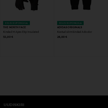
EELIS KUPONGIGA
EELIS KUPONGIGA
THE NORTH FACE
ADIDAS ORIGINALS
Kindad M Apex Etip Insulated
Kootud sõrmkindad Adicolor
Original Price
Original Price
55,00 €
28,00 €
UUDISKIRI