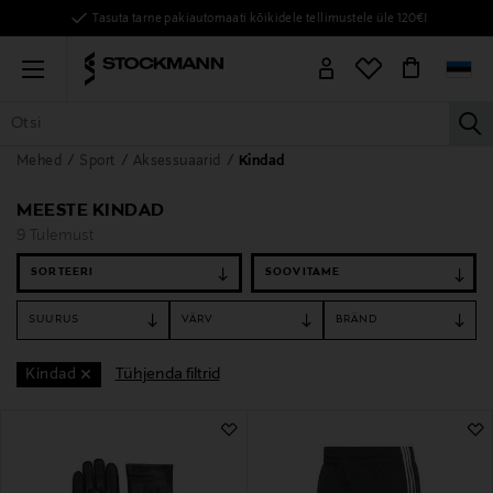
Tasuta tarne pakiautomaati kõikidele tellimustele üle 120€!
Menu
la
Mehed
Sport
Aksessuaarid
Kindad
KÕIK TOOTED
NAISED
MEHED
LAPSED
KODU
KOSMEE
MEESTE KINDAD
9 Tulemust
SORTEERI
SUURUS
VÄRV
BRÄND
Tühjenda filtrid
Kindad
9 Tulemust