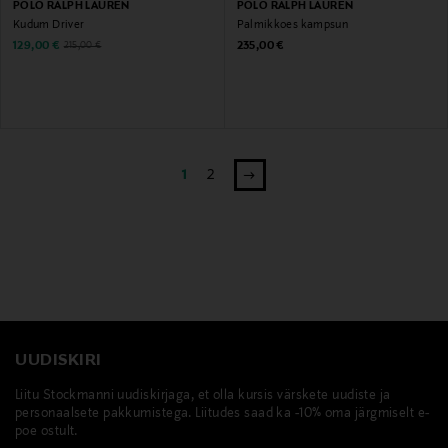
POLO RALPH LAUREN
POLO RALPH LAUREN
Kudum Driver
Palmikkoes kampsun
Discounted Price
Original Price
Original Price
129,00 €
235,00 €
215,00 €
1
2
UUDISKIRI
Liitu Stockmanni uudiskirjaga, et olla kursis värskete uudiste ja
personaalsete pakkumistega. Liitudes saad ka -10% oma järgmiselt e-
poe ostult.