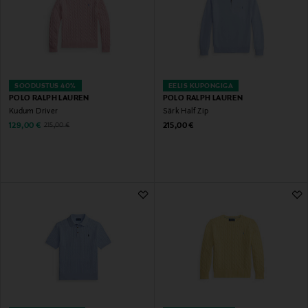
SOODUSTUS 40%
EELIS KUPONGIGA
POLO RALPH LAUREN
POLO RALPH LAUREN
Kudum Driver
Särk Half Zip
Discounted Price
Original Price
Original Price
129,00 €
215,00 €
215,00 €