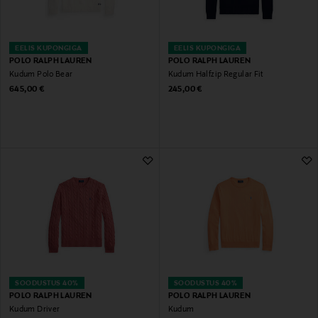
EELIS KUPONGIGA
EELIS KUPONGIGA
POLO RALPH LAUREN
POLO RALPH LAUREN
Kudum Polo Bear
Kudum Halfzip Regular Fit
Original Price
Original Price
645,00 €
245,00 €
SOODUSTUS 40%
SOODUSTUS 40%
POLO RALPH LAUREN
POLO RALPH LAUREN
Kudum Driver
Kudum