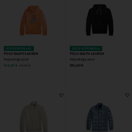
SOODUSTUS 41%
EELIS KUPONGIGA
POLO RALPH LAUREN
POLO RALPH LAUREN
Kapuutsiga pusa
Kapuutsiga pusa
Discounted Price
Original Price
Original Price
143,40 €
195,00 €
245,00 €