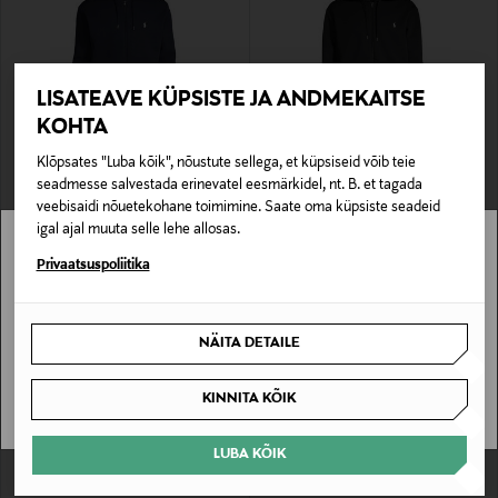
LISATEAVE KÜPSISTE JA ANDMEKAITSE
KOHTA
Klõpsates "Luba kõik", nõustute sellega, et küpsiseid võib teie
EELIS KUPONGIGA
EELIS KUPONGIGA
POLO RALPH LAUREN
POLO RALPH LAUREN
seadmesse salvestada erinevatel eesmärkidel, nt. B. et tagada
Kapuutsiga pusa
Kapuutsiga jakk
veebisaidi nõuetekohane toimimine. Saate oma küpsiste seadeid
Original Price
Original Price
195,00 €
195,00 €
igal ajal muuta selle lehe allosas.
Stockmann pole Sinu riigis saadaval.
Privaatsuspoliitika
Sinu riiki ei ole kohaletoimetamine saadaval.
NÄITA DETAILE
SAAN ARU
KINNITA KÕIK
LUBA KÕIK