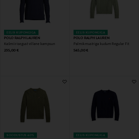
EELIS KUPONGIGA
EELIS KUPONGIGA
POLO RALPH LAUREN
POLO RALPH LAUREN
Kašmiirisegust villane kampsun
Palmikmustriga kudum Regular Fit
Original Price
Original Price
235,00 €
545,00 €
SOODUSTUS 40%
EELIS KUPONGIGA