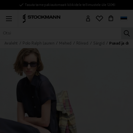
Tasuta tarne pakiautomaati kõikidele tellimustele üle 120€!
Menu
la
Avaleht
Polo Ralph Lauren
Mehed
Rõivad
Särgid
Pusad ja dres
KÕIK TOOTED
NAISED
MEHED
LAPSED
KODU
KOSMEE