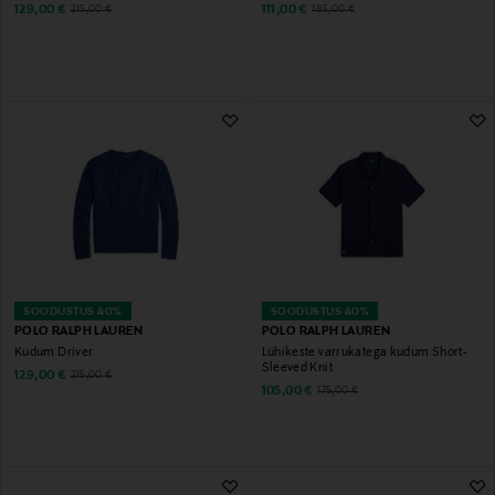
Discounted Price
Discounted Price
Original Price
Original Price
129,00 €
111,00 €
215,00 €
185,00 €
SOODUSTUS 40%
SOODUSTUS 40%
POLO RALPH LAUREN
POLO RALPH LAUREN
Kudum Driver
Lühikeste varrukatega kudum Short-
Sleeved Knit
Discounted Price
Original Price
129,00 €
215,00 €
Discounted Price
Original Price
105,00 €
175,00 €