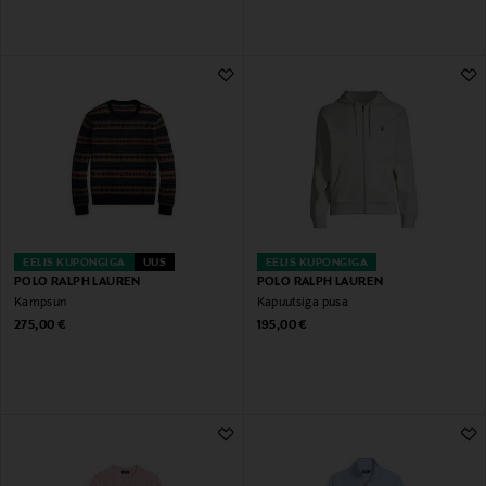
EELIS KUPONGIGA
UUS
EELIS KUPONGIGA
POLO RALPH LAUREN
POLO RALPH LAUREN
Kampsun
Kapuutsiga pusa
Original Price
Original Price
275,00 €
195,00 €