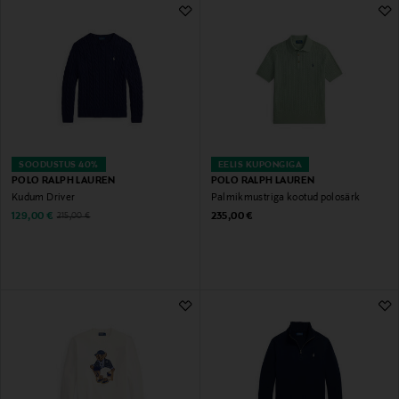
59 Tulemust
SOODUSTUS 40%
EELIS KUPONGIGA
POLO RALPH LAUREN
POLO RALPH LAUREN
Kudum Driver
Palmikmustriga kootud polosärk
Discounted Price
Original Price
Original Price
129,00 €
235,00 €
215,00 €