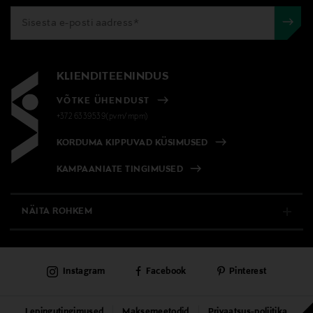
KLIENDITEENINDUS
VÕTKE ÜHENDUST
+372 6339539(pvm/mpm)
KORDUMA KIPPUVAD KÜSIMUSED
KAMPAANIATE TINGIMUSED
NÄITA ROHKEM
E-POOD
Instagram
Facebook
Pinterest
PÜSIKLIENDITEENINDUS
KAUBAMAJAD
Lepingutingimused
Maksemeetodid
Privaatsus-poliitika