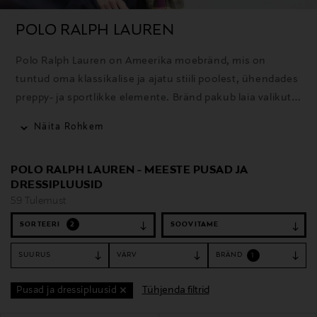
POLO RALPH LAUREN
Polo Ralph Lauren on Ameerika moebränd, mis on
tuntud oma klassikalise ja ajatu stiili poolest, ühendades
preppy- ja sportlikke elemente. Bränd pakub laia valikut
rõivaid, aksessuaare ja kodutooteid ning selle ikooniline
Näita Rohkem
polosärk on üks tuntumaid tooteid.
POLO RALPH LAUREN - MEESTE PUSAD JA
DRESSIPLUUSID
59 Tulemust
SORTEERI
2
SUURUS
VÄRV
BRÄND
1
Tühjenda filtrid
Pusad ja dressipluusid