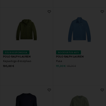
EELIS KUPONGIGA
SOODUSTUS 40%
POLO RALPH LAUREN
POLO RALPH LAUREN
Kapuutsiga dressipluus
Pusa
Original Price
Discounted Price
Original Price
195,00 €
111,00 €
185,00 €