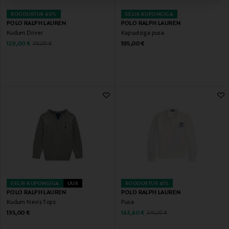
SOODUSTUS 40%
EELIS KUPONGIGA
POLO RALPH LAUREN
POLO RALPH LAUREN
Kudum Driver
Kapuutsiga pusa
Discounted Price
Original Price
Original Price
129,00 €
195,00 €
215,00 €
EELIS KUPONGIGA
UUS
SOODUSTUS 41%
POLO RALPH LAUREN
POLO RALPH LAUREN
Kudum Nevis Tops
Pusa
Original Price
Discounted Price
Original Price
135,00 €
143,40 €
245,00 €