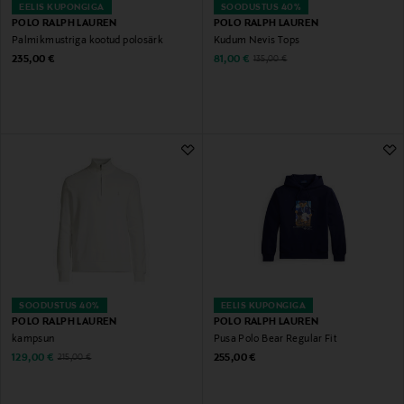
EELIS KUPONGIGA
SOODUSTUS 40%
POLO RALPH LAUREN
POLO RALPH LAUREN
Palmikmustriga kootud polosärk
Kudum Nevis Tops
Original Price
Discounted Price
Original Price
235,00 €
81,00 €
135,00 €
SOODUSTUS 40%
EELIS KUPONGIGA
POLO RALPH LAUREN
POLO RALPH LAUREN
kampsun
Pusa Polo Bear Regular Fit
Discounted Price
Original Price
Original Price
129,00 €
255,00 €
215,00 €