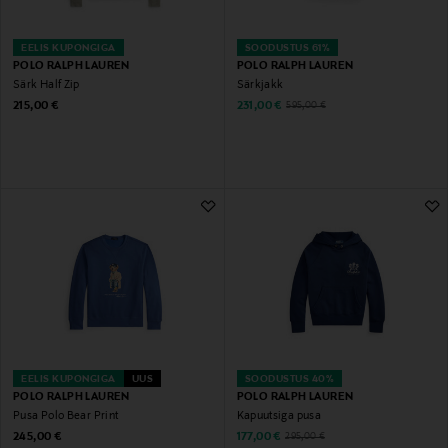
EELIS KUPONGIGA
SOODUSTUS 61%
POLO RALPH LAUREN
POLO RALPH LAUREN
Särk Half Zip
Särkjakk
Original Price
Discounted Price
Original Price
215,00 €
231,00 €
595,00 €
EELIS KUPONGIGA
UUS
SOODUSTUS 40%
POLO RALPH LAUREN
POLO RALPH LAUREN
Pusa Polo Bear Print
Kapuutsiga pusa
Original Price
Discounted Price
Original Price
245,00 €
177,00 €
295,00 €