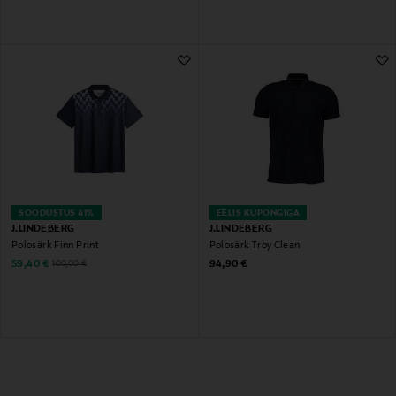
SOODUSTUS 41%
EELIS KUPONGIGA
J.LINDEBERG
J.LINDEBERG
Polosärk Finn Print
Polosärk Troy Clean
Discounted Price
Original Price
Original Price
59,40 €
94,90 €
100,00 €