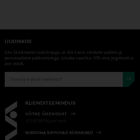
UUDISKIRI
Liitu Stockmanni uudiskirjaga, et olla kursis värskete uudiste ja
personaalsete pakkumistega. Liitudes saad ka -10% oma järgmiselt e-
poe ostult.
KLIENDITEENINDUS
VÕTKE ÜHENDUST
+372 6339539(pvm/mpm)
KORDUMA KIPPUVAD KÜSIMUSED