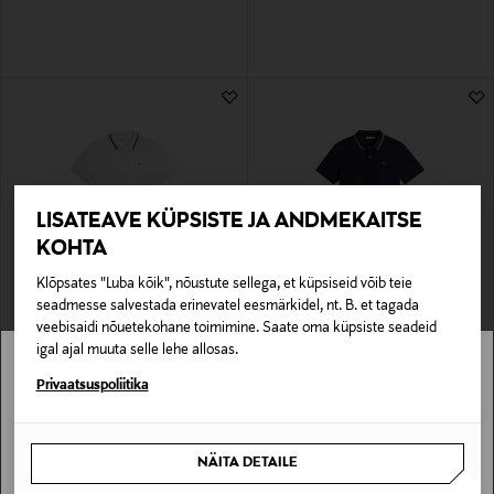
LISATEAVE KÜPSISTE JA ANDMEKAITSE
KOHTA
Klõpsates "Luba kõik", nõustute sellega, et küpsiseid võib teie
SOODUSTUS 40%
SOODUSTUS 40%
seadmesse salvestada erinevatel eesmärkidel, nt. B. et tagada
J.LINDEBERG
J.LINDEBERG
veebisaidi nõuetekohane toimimine. Saate oma küpsiste seadeid
Polosärk Joey Tipping
Polosärk Joey Tipping
igal ajal muuta selle lehe allosas.
Discounted Price
Discounted Price
Original Price
Original Price
50,90 €
50,90 €
85,00 €
85,00 €
Stockmann pole Sinu riigis saadaval.
Privaatsuspoliitika
Sinu riiki ei ole kohaletoimetamine saadaval.
NÄITA DETAILE
SAAN ARU