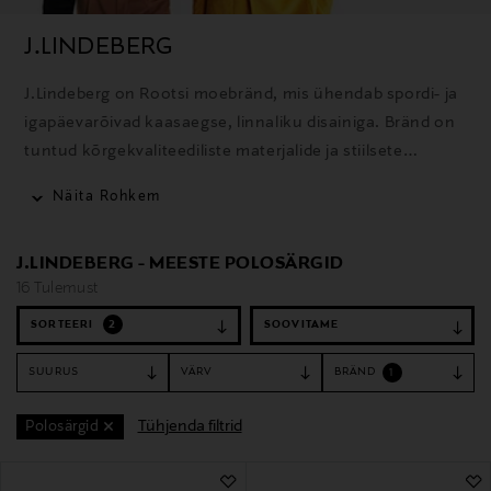
J.LINDEBERG
J.Lindeberg on Rootsi moebränd, mis ühendab spordi- ja
igapäevarõivad kaasaegse, linnaliku disainiga. Bränd on
tuntud kõrgekvaliteediliste materjalide ja stiilsete
rõivaste poolest golfi, suusatamise ja igapäevaseks
Näita Rohkem
kandmiseks.
J.LINDEBERG - MEESTE POLOSÄRGID
16 Tulemust
SORTEERI
2
SUURUS
VÄRV
BRÄND
1
Tühjenda filtrid
Polosärgid
16 Tulemust