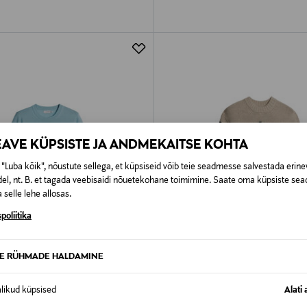
EAVE KÜPSISTE JA ANDMEKAITSE KOHTA
"Luba kõik", nõustute sellega, et küpsiseid võib teie seadmesse salvestada erine
el, nt. B. et tagada veebisaidi nõuetekohane toimimine. Saate oma küpsiste sead
 selle lehe allosas.
poliitika
TE RÜHMADE HALDAMINE
STUS 40%
SOODUSTUS 60%
ERG
J.LINDEBERG
alikud küpsised
Alati 
llane kampsun Keane Crew Neck
Kudum Faris Fair Isle