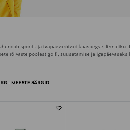
hendab spordi- ja igapäevarõivad kaasaegse, linnaliku d
iilsete rõivaste poolest golfi, suusatamise ja igapäevasek
ERG - MEESTE SÄRGID