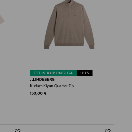
EELIS KUPONGIGA
UUS
J.LINDEBERG
Kudum Kiyan Quarter Zip
Original Price
150,00 €