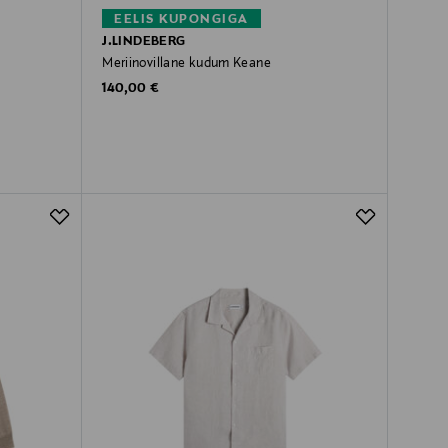
EELIS KUPONGIGA
J.LINDEBERG
Meriinovillane kudum Keane
Original Price
140,00 €