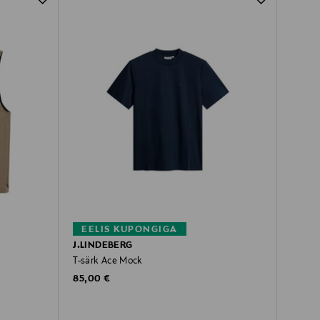
EELIS KUPONGIGA
J.LINDEBERG
T-särk Ace Mock
Original Price
85,00 €