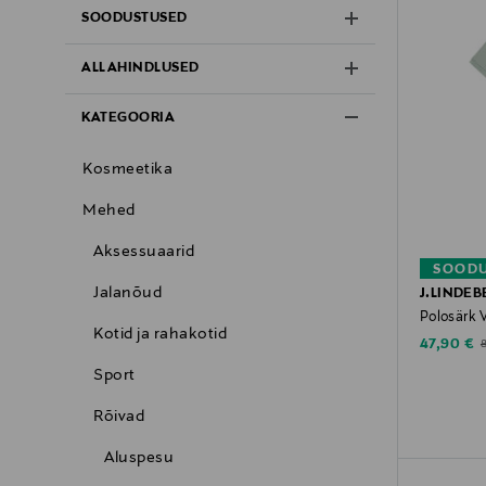
SOODUSTUSED
ALLAHINDLUSED
KATEGOORIA
Kosmeetika
Mehed
Aksessuaarid
SOODU
Jalanõud
J.LINDEB
Polosärk 
Kotid ja rahakotid
Discounte
O
47,90 €
Sport
Rõivad
Aluspesu