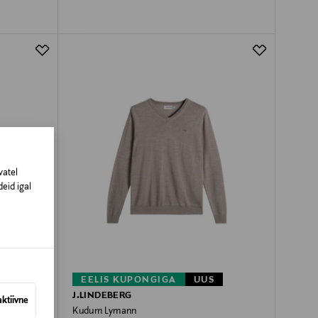
vatel
eid igal
EELIS KUPONGIGA
UUS
J.LINDEBERG
aktiivne
Kudum Lymann