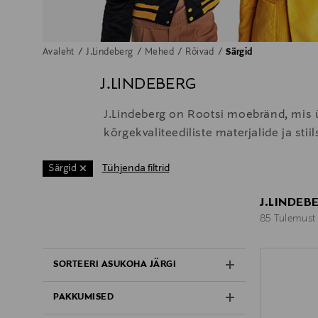
Avaleht
J.Lindeberg
Mehed
Rõivad
Särgid
J.LINDEBERG
J.Lindeberg on Rootsi moebränd, mis ü
kõrgekvaliteediliste materjalide ja st
Tühjenda filtrid
Särgid
J.LINDEB
85 Tulemust
85 Tulemust
SORTEERI ASUKOHA JÄRGI
PAKKUMISED