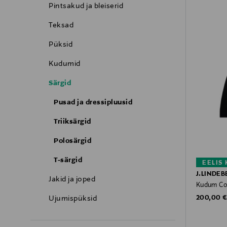
Pintsakud ja bleiserid
Teksad
Püksid
Kudumid
Särgid
Pusad ja dressipluusid
Triiksärgid
Polosärgid
T-särgid
EELIS
J.LINDEB
Jakid ja joped
Kudum Co
Original P
Ujumispüksid
200,00 