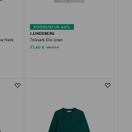
SOODUSTUS 40%
J.LINDEBERG
rew Neck
Triiksärk Elio Linen
Discounted Price
Original Price
77,40 €
130,00 €