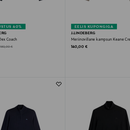
STUS 40%
EELIS KUPONGIGA
ERG
J.LINDEBERG
Dex Coach
Meriinovillane kampsun Keane C
Original Price
d Price
Original Price
140,00 €
180,00 €