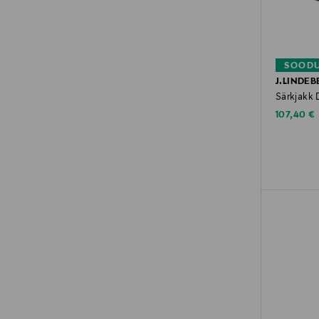
SOODU
J.LINDEB
Särkjakk 
Discounte
107,40 €