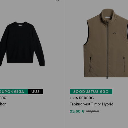
 KUPONGIGA
UUS
SOODUSTUS 60%
ERG
J.LINDEBERG
lton
Tepitud vest Timor Hybrid
rice
Discounted Price
€
Original Price
99,60 €
250,00 €