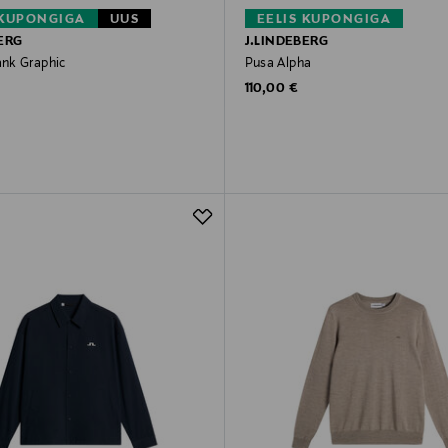
 KUPONGIGA
UUS
EELIS KUPONGIGA
ERG
J.LINDEBERG
nk Graphic
Pusa Alpha
rice
Original Price
110,00 €