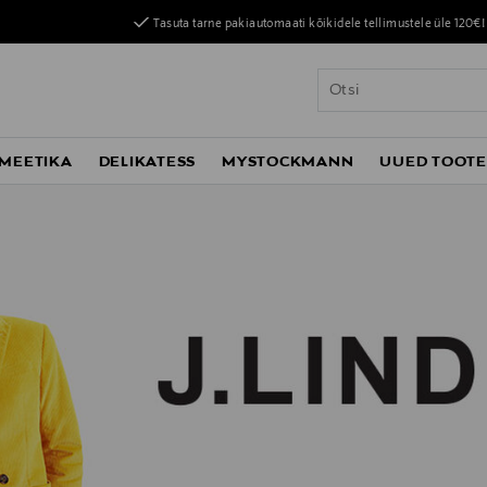
Tasuta tarne pakiautomaati kõikidele tellimustele üle 120€!
MEETIKA
DELIKATESS
MYSTOCKMANN
UUED TOOT