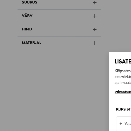
SUURUS
VÄRV
HIND
MATERJAL
LISAT
Klõpsates 
eesmärkid
ajal muuta
Privaatsus
KÜPSIS
SOODU
J.LINDEB
+
Vaj
Meriinovi