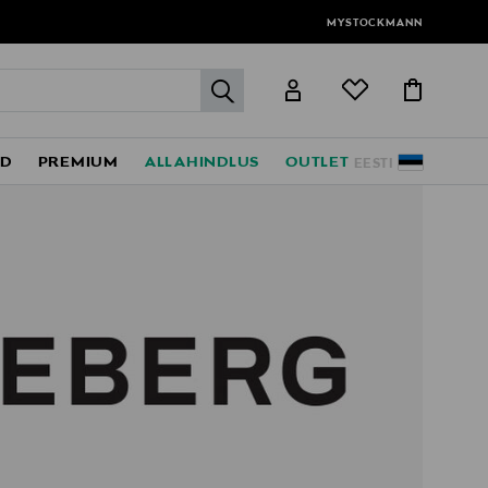
MYSTOCKMANN
label.header.go
ED
PREMIUM
ALLAHINDLUS
OUTLET
EESTI