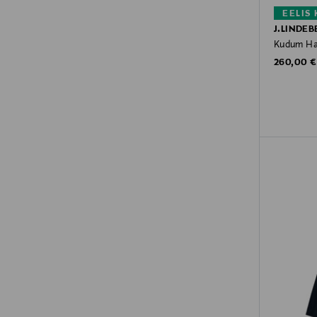
EELIS
J.LINDEB
Kudum Ha
Original P
260,00 €