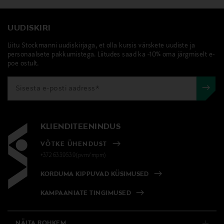
UUDISKIRI
Liitu Stockmanni uudiskirjaga, et olla kursis värskete uudiste ja
personaalsete pakkumistega. Liitudes saad ka -10% oma järgmiselt e-
poe ostult.
KLIENDITEENINDUS
VÕTKE ÜHENDUST
+372 6339539(pvm/mpm)
KORDUMA KIPPUVAD KÜSIMUSED
KAMPAANIATE TINGIMUSED
NÄITA ROHKEM