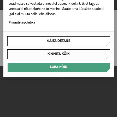
seadmesse salvestada erinevatel eesmärkidel, nt. B. et tagada
veebisaidi nõuetekohane toimimine. Saate oma küpsiste seadeid
igal ajal muuta selle lehe allosas.
Stockmann pole Sinu riigis saadaval.
Privaatsuspoliitika
Sinu riiki ei ole kohaletoimetamine saadaval.
NÄITA DETAILE
EELIS KUPONGIGA
SAAN ARU
POLO RALPH LAUREN
Dressipüksid Athletic
KINNITA KÕIK
Original Price
165,00 €
LUBA KÕIK