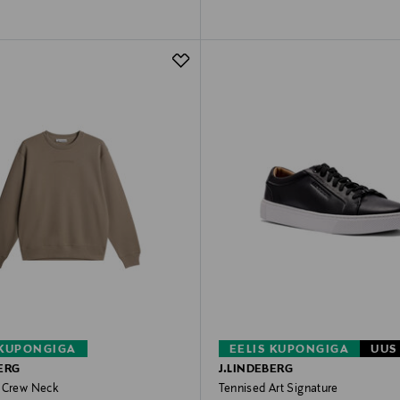
 KUPONGIGA
EELIS KUPONGIGA
UUS
ERG
J.LINDEBERG
 Crew Neck
Tennised Art Signature