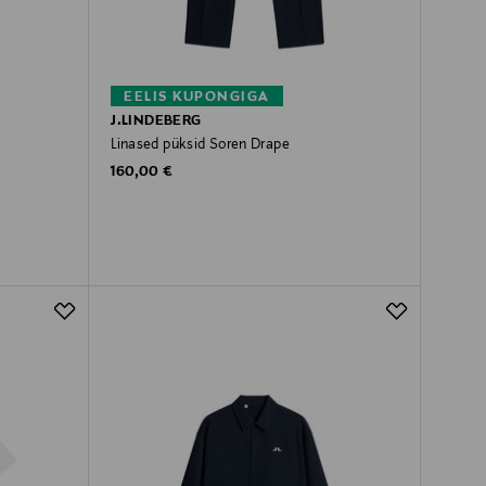
EELIS KUPONGIGA
J.LINDEBERG
Linased püksid Soren Drape
Original Price
160,00 €