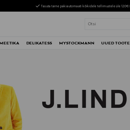
Tasuta tarne pakiautomaati kõikidele tellimustele üle 120€!
MEETIKA
DELIKATESS
MYSTOCKMANN
UUED TOOT