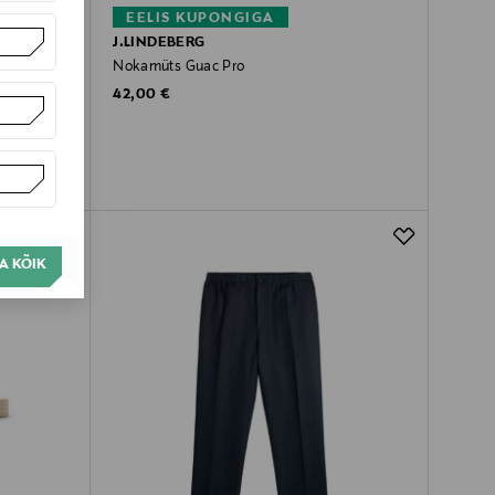
EELIS KUPONGIGA
J.LINDEBERG
Nokamüts Guac Pro
Original Price
42,00 €
A KÕIK