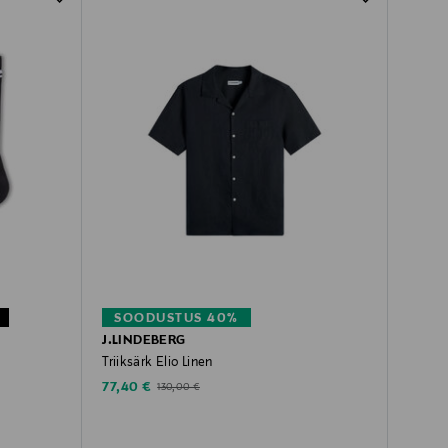
SOODUSTUS 40%
J.LINDEBERG
Triiksärk Elio Linen
Discounted Price
Original Price
77,40 €
130,00 €