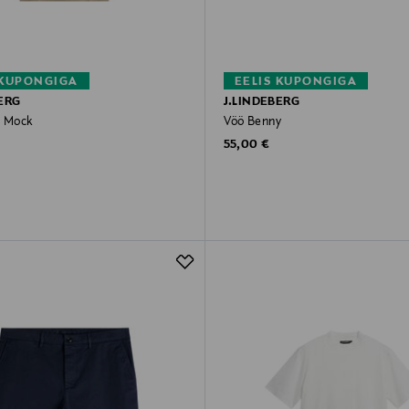
 KUPONGIGA
EELIS KUPONGIGA
ERG
J.LINDEBERG
e Mock
Vöö Benny
rice
Original Price
55,00 €