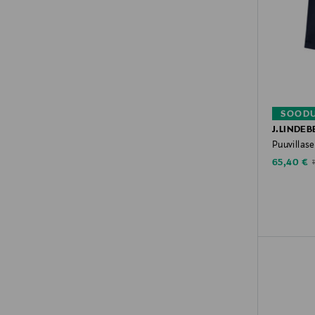
SOODU
J.LINDEB
Puuvillase
Discounte
O
65,40 €