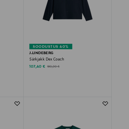
SOODUSTUS 40%
J.LINDEBERG
Särkjakk Dex Coach
Discounted Price
Original Price
107,40 €
180,00 €