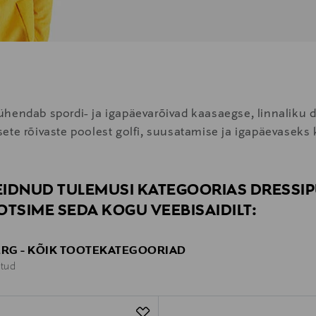
hendab spordi- ja igapäevarõivad kaasaegse, linnaliku d
iilsete rõivaste poolest golfi, suusatamise ja igapäevasek
LEIDNUD TULEMUSI KATEGOORIAS DRESSI
OTSIME SEDA KOGU VEEBISAIDILT:
ERG - KÕIK TOOTEKATEGOORIAD
itud