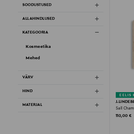
SOODUSTUSED
ALLAHINDLUSED
KATEGOORIA
Kosmeetika
Mehed
VÄRV
HIND
EELIS
J.LINDEB
MATERJAL
Sall Cham
Original P
110,00 €