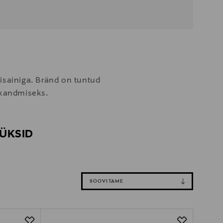
isainiga. Bränd on tuntud
s kandmiseks.
PÜKSID
SOOVITAME