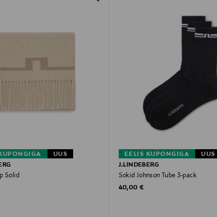
 KUPONGIGA
UUS
EELIS KUPONGIGA
UUS
ERG
J.LINDEBERG
p Solid
Sokid Johnson Tube 3-pack
rice
Original Price
40,00 €