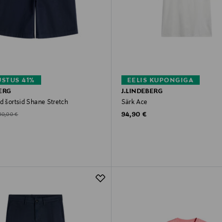
STUS 41%
EELIS KUPONGIGA
ERG
J.LINDEBERG
d šortsid Shane Stretch
Särk Ace
Original Price
d Price
riginal Price
94,90 €
110,00 €