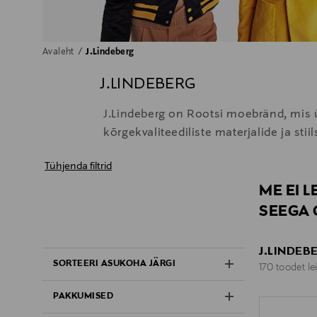
Avaleht
J.Lindeberg
J.LINDEBERG
J.Lindeberg on Rootsi moebränd, mis ü
kõrgekvaliteediliste materjalide ja st
Tühjenda filtrid
ME EI 
SEEGA 
J.LINDEB
SORTEERI ASUKOHA JÄRGI
170 toodet le
PAKKUMISED