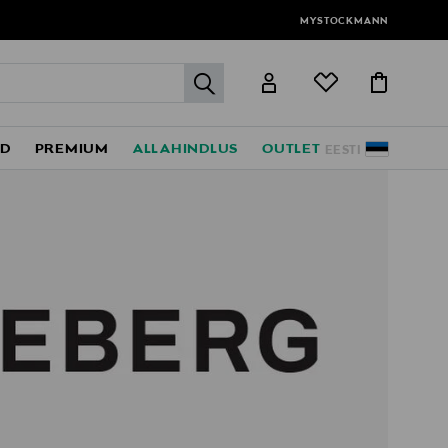
MYSTOCKMANN
label.header.go
ED
PREMIUM
ALLAHINDLUS
OUTLET
EESTI