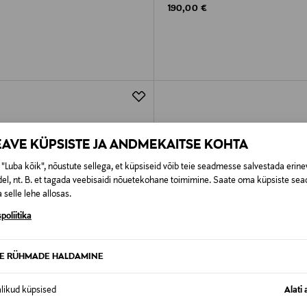
rice
Original Price
190,00 €
EAVE KÜPSISTE JA ANDMEKAITSE KOHTA
"Luba kõik", nõustute sellega, et küpsiseid võib teie seadmesse salvestada erine
el, nt. B. et tagada veebisaidi nõuetekohane toimimine. Saate oma küpsiste sead
 selle lehe allosas.
poliitika
TE RÜHMADE HALDAMINE
alikud küpsised
Alati 