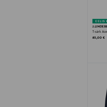
EELIS
J.LINDEB
T-särk Ac
Original P
85,00 €