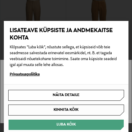
LISATEAVE KÜPSISTE JA ANDMEKAITSE
KOHTA
Klõpsates "Luba kõik", nõustute sellega, et küpsiseid võib teie
SOODUSTUS 64%
EELIS KUPONGIGA
seadmesse salvestada erinevatel eesmärkidel, nt. B. et tagada
POLO RALPH LAUREN
POLO RALPH LAUREN
veebisaidi nõuetekohane toimimine. Saate oma küpsiste seadeid
Püksid Flat front
Velvetpüksid Stfbedfordp Flat Front
igal ajal muuta selle lehe allosas.
Discounted Price
Original Price
Original Price
71,00 €
205,00 €
195,00 €
Stockmann pole Sinu riigis saadaval.
Privaatsuspoliitika
Sinu riiki ei ole kohaletoimetamine saadaval.
NÄITA DETAILE
SAAN ARU
KINNITA KÕIK
LUBA KÕIK