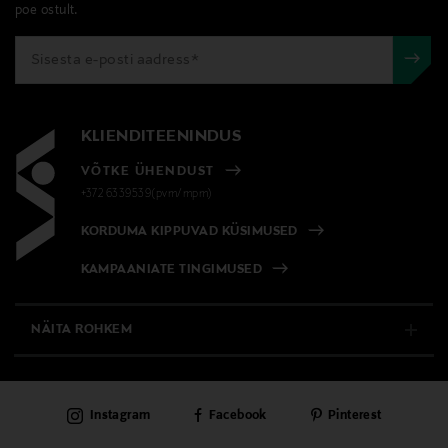
poe ostult.
KLIENDITEENINDUS
VÕTKE ÜHENDUST
+372 6339539(pvm/mpm)
KORDUMA KIPPUVAD KÜSIMUSED
KAMPAANIATE TINGIMUSED
NÄITA ROHKEM
E-POOD
Instagram
Facebook
Pinterest
PÜSIKLIENDITEENINDUS