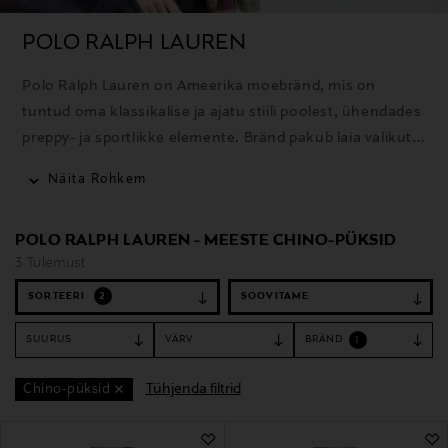
POLO RALPH LAUREN
Polo Ralph Lauren on Ameerika moebränd, mis on
tuntud oma klassikalise ja ajatu stiili poolest, ühendades
preppy- ja sportlikke elemente. Bränd pakub laia valikut
rõivaid, aksessuaare ja kodutooteid ning selle ikooniline
Näita Rohkem
polosärk on üks tuntumaid tooteid.
POLO RALPH LAUREN - MEESTE CHINO-PÜKSID
3 Tulemust
SORTEERI
2
SUURUS
VÄRV
BRÄND
1
Tühjenda filtrid
Chino-püksid
3 Tulemust