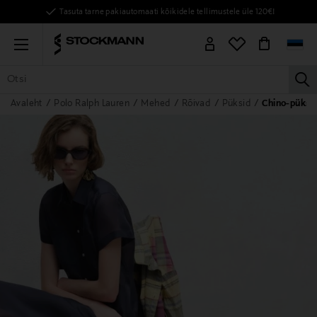
Tasuta tarne pakiautomaati kõikidele tellimustele üle 120€!
Menu
la
Avaleht
Polo Ralph Lauren
Mehed
Rõivad
Püksid
Chino-püksi
KÕIK TOOTED
NAISED
MEHED
LAPSED
KODU
KOSMEE