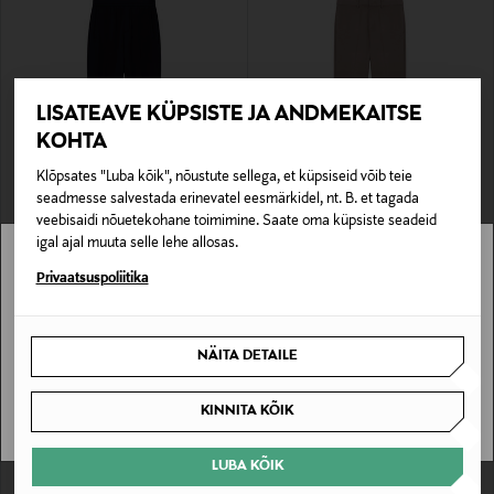
LISATEAVE KÜPSISTE JA ANDMEKAITSE
KOHTA
Klõpsates "Luba kõik", nõustute sellega, et küpsiseid võib teie
SOODUSTUS 40%
SOODUSTUS 61%
seadmesse salvestada erinevatel eesmärkidel, nt. B. et tagada
EMPORIO ARMANI
EMPORIO ARMANI
veebisaidi nõuetekohane toimimine. Saate oma küpsiste seadeid
Chino-püksid Iconico
Püksid
igal ajal muuta selle lehe allosas.
Discounted Price
Discounted Price
Original Price
Original Price
119,40 €
103,60 €
199,90 €
265,00 €
Stockmann pole Sinu riigis saadaval.
Privaatsuspoliitika
Sinu riiki ei ole kohaletoimetamine saadaval.
NÄITA DETAILE
SAAN ARU
KINNITA KÕIK
LUBA KÕIK