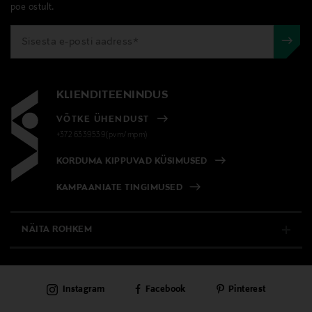
poe ostult.
KLIENDITEENINDUS
VÕTKE ÜHENDUST
+372 6339539(pvm/mpm)
KORDUMA KIPPUVAD KÜSIMUSED
KAMPAANIATE TINGIMUSED
NÄITA ROHKEM
E-POOD
Instagram
Facebook
Pinterest
PÜSIKLIENDITEENINDUS