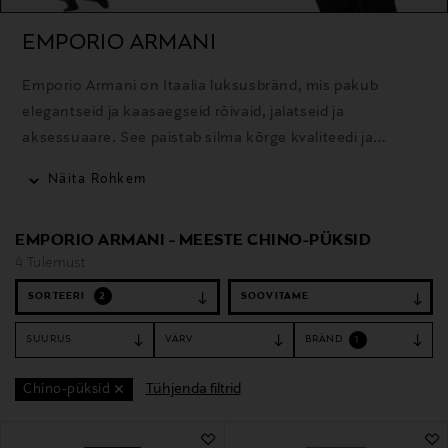
EMPORIO ARMANI
Emporio Armani on Itaalia luksusbränd, mis pakub
elegantseid ja kaasaegseid rõivaid, jalatseid ja
aksessuaare. See paistab silma kõrge kvaliteedi ja
ajakohase disainiga.
Näita Rohkem
EMPORIO ARMANI - MEESTE CHINO-PÜKSID
4 Tulemust
SORTEERI
2
SUURUS
VÄRV
BRÄND
1
Tühjenda filtrid
Chino-püksid
4 Tulemust