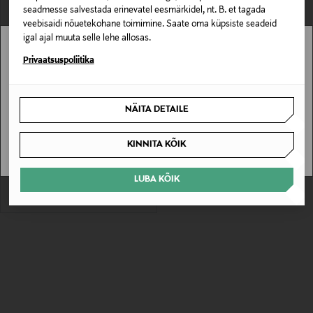
seadmesse salvestada erinevatel eesmärkidel, nt. B. et tagada
veebisaidi nõuetekohane toimimine. Saate oma küpsiste seadeid
igal ajal muuta selle lehe allosas.
Stockmann pole Sinu riigis saadaval.
Privaatsuspoliitika
Sinu riiki ei ole kohaletoimetamine saadaval.
NÄITA DETAILE
EELIS KUPONGIGA
SAAN ARU
TOMMY HILFIGER
Icon hommikumantel
KINNITA KÕIK
Original Price
129,90 €
LUBA KÕIK