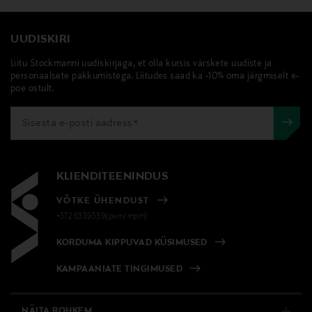
UUDISKIRI
Liitu Stockmanni uudiskirjaga, et olla kursis värskete uudiste ja
personaalsete pakkumistega. Liitudes saad ka -10% oma järgmiselt e-
poe ostult.
KLIENDITEENINDUS
VÕTKE ÜHENDUST
+372 6339539(pvm/mpm)
KORDUMA KIPPUVAD KÜSIMUSED
KAMPAANIATE TINGIMUSED
NÄITA ROHKEM