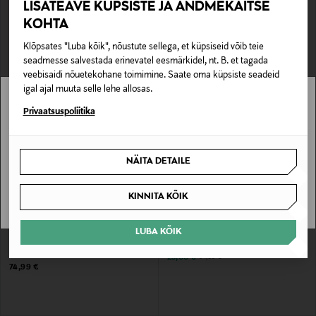
LISATEAVE KÜPSISTE JA ANDMEKAITSE
Poollukk-neule Essentials Cotton Half
Kudum Cotton Classic
Zip
KOHTA
Original Price
94,99 €
Discounted Price
Original Price
29,00 €
74,99 €
Klõpsates "Luba kõik", nõustute sellega, et küpsiseid võib teie
seadmesse salvestada erinevatel eesmärkidel, nt. B. et tagada
veebisaidi nõuetekohane toimimine. Saate oma küpsiste seadeid
igal ajal muuta selle lehe allosas.
Stockmann pole Sinu riigis saadaval.
Privaatsuspoliitika
Sinu riiki ei ole kohaletoimetamine saadaval.
NÄITA DETAILE
SAAN ARU
KINNITA KÕIK
EELIS KUPONGIGA
SOODUSTUS 62%
SUPERDRY
SUPERDRY
LUBA KÕIK
Poollukk-neule Essentials Cotton Half
Kudum Essentials
Zip
Discounted Price
Original Price
25,00 €
64,99 €
Original Price
74,99 €