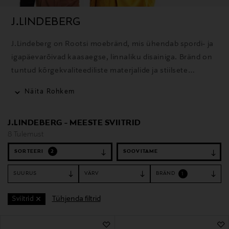
J.LINDEBERG
J.Lindeberg on Rootsi moebränd, mis ühendab spordi- ja
igapäevarõivad kaasaegse, linnaliku disainiga. Bränd on
tuntud kõrgekvaliteediliste materjalide ja stiilsete
rõivaste poolest golfi, suusatamise ja igapäevaseks
Näita Rohkem
kandmiseks.
J.LINDEBERG - MEESTE SVIITRID
8 Tulemust
SORTEERI
2
SUURUS
VÄRV
BRÄND
1
Tühjenda filtrid
Sviitrid
8 Tulemust