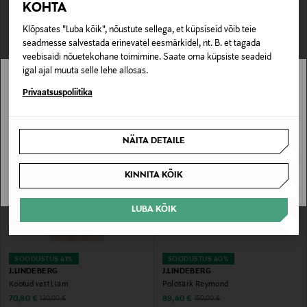
KOHTA
Klõpsates "Luba kõik", nõustute sellega, et küpsiseid võib teie
SOODUSTUS 40%
SOODUSTUS 40%
seadmesse salvestada erinevatel eesmärkidel, nt. B. et tagada
J.LINDEBERG
J.LINDEBERG
veebisaidi nõuetekohane toimimine. Saate oma küpsiste seadeid
Kootud polosärk Sal
Polosärk Reymond
igal ajal muuta selle lehe allosas.
Discounted Price
Discounted Price
Original Price
Original Price
107,40 €
89,40 €
180,00 €
150,00 €
Stockmann pole Sinu riigis saadaval.
Privaatsuspoliitika
Sinu riiki ei ole kohaletoimetamine saadaval.
NÄITA DETAILE
SAAN ARU
KINNITA KÕIK
LUBA KÕIK
SOODUSTUS 41%
SOODUSTUS 40%
J.LINDEBERG
J.LINDEBERG
Kootud vest Liam
Polosärk Reymond
Discounted Price
Discounted Price
Original Price
Original Price
70,80 €
89,40 €
120,00 €
150,00 €