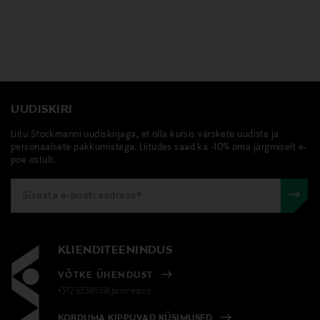
UUDISKIRI
Liitu Stockmanni uudiskirjaga, et olla kursis värskete uudiste ja
personaalsete pakkumistega. Liitudes saad ka -10% oma järgmiselt e-
poe ostult.
KLIENDITEENINDUS
VÕTKE ÜHENDUST
+372 6339539(pvm/mpm)
KORDUMA KIPPUVAD KÜSIMUSED