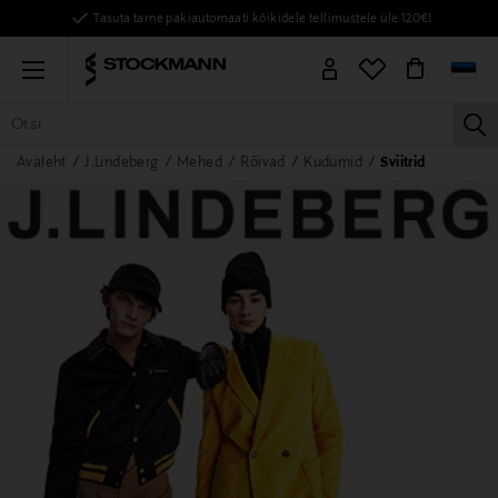
Tasuta tarne pakiautomaati kõikidele tellimustele üle 120€!
Menu
la
Avaleht
J.Lindeberg
Mehed
Rõivad
Kudumid
Sviitrid
KÕIK TOOTED
NAISED
MEHED
LAPSED
KODU
KOSMEE