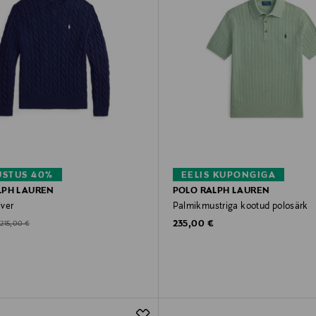
STUS 40%
EELIS KUPONGIGA
LPH LAUREN
POLO RALPH LAUREN
ver
Palmikmustriga kootud polosärk
Original Price
d Price
Original Price
235,00 €
215,00 €