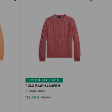
SOODUSTUS 40%
POLO RALPH LAUREN
Kudum Driver
Discounted Price
Original Price
129,00 €
215,00 €