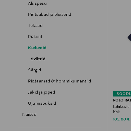
Aluspesu
Pintsakud ja bleiserid
Teksad
Püksid
Kudumid
Sviitrid
Särgid
Pidžaamad & hommikumantlid
Jakid ja joped
SOODU
POLO RA
Ujumispüksid
Lühikeste
Knit
Naised
Discounte
105,00 €