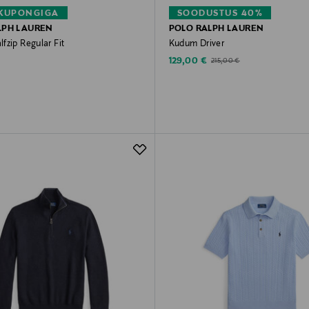
 KUPONGIGA
SOODUSTUS 40%
LPH LAUREN
POLO RALPH LAUREN
fzip Regular Fit
Kudum Driver
rice
Discounted Price
Original Price
129,00 €
215,00 €