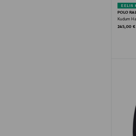
EELIS
POLO RA
Kudum Hal
Original P
245,00 €