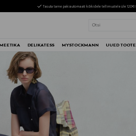
Tasuta tarne pakiautomaati kõikidele tellimustele üle 120€!
MEETIKA
DELIKATESS
MYSTOCKMANN
UUED TOOT