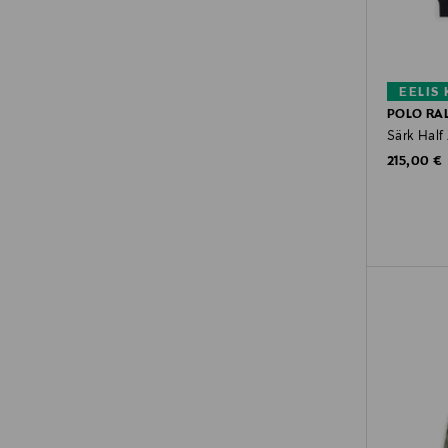
EELIS
POLO RA
Särk Half 
Original P
215,00 €