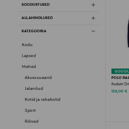
SOODUSTUSED
ALLAHINDLUSED
KATEGOORIA
Kodu
Lapsed
Mehed
SOODU
Aksessuaarid
POLO RA
Kudum Dri
Jalanõud
Discounte
129,00 €
Kotid ja rahakotid
Sport
Rõivad