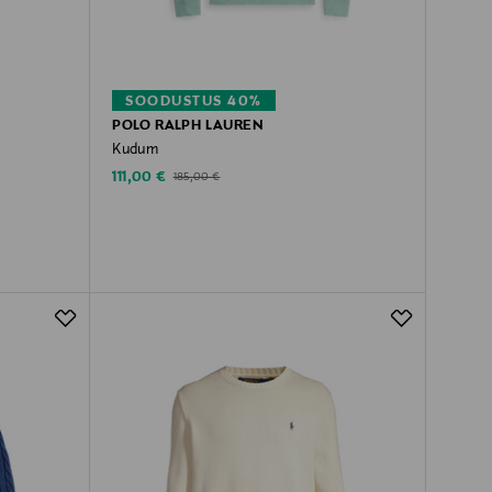
SOODUSTUS 40%
POLO RALPH LAUREN
Kudum
Discounted Price
Original Price
111,00 €
185,00 €