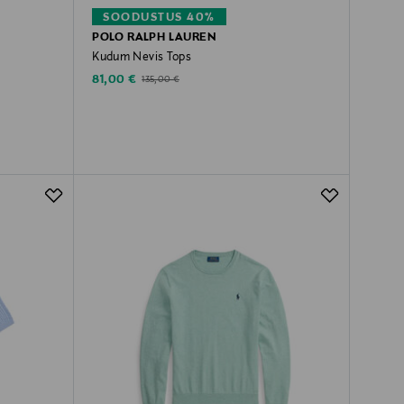
SOODUSTUS 40%
POLO RALPH LAUREN
Kudum Nevis Tops
Discounted Price
Original Price
81,00 €
135,00 €