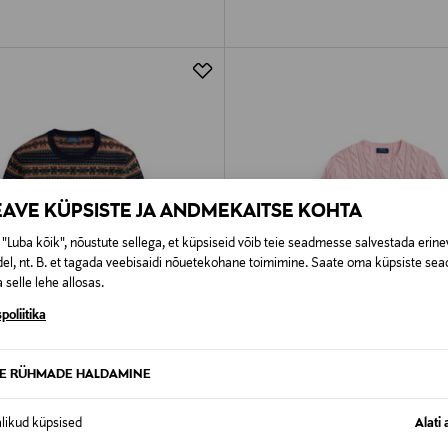
EAVE KÜPSISTE JA ANDMEKAITSE KOHTA
"Luba kõik", nõustute sellega, et küpsiseid võib teie seadmesse salvestada erine
el, nt. B. et tagada veebisaidi nõuetekohane toimimine. Saate oma küpsiste sead
 selle lehe allosas.
poliitika
TE RÜHMADE HALDAMINE
 KUPONGIGA
UUS
SOODUSTUS 40%
LPH LAUREN
POLO RALPH LAUREN
alikud küpsised
Alati 
Kudum Driver