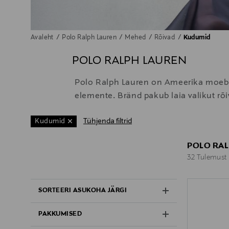
Avaleht
Polo Ralph Lauren
Mehed
Rõivad
Kudumid
POLO RALPH LAUREN
Polo Ralph Lauren on Ameerika moebrän
elemente. Bränd pakub laia valikut rõ
Tühjenda filtrid
Kudumid
POLO RAL
32 Tulemust
32 Tulemust
SORTEERI ASUKOHA JÄRGI
PAKKUMISED