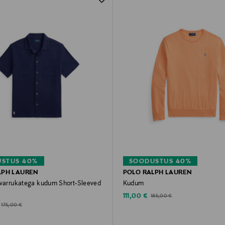
STUS 40%
SOODUSTUS 40%
LPH LAUREN
POLO RALPH LAUREN
 varrukatega kudum Short-Sleeved
Kudum
Discounted Price
Original Price
111,00 €
185,00 €
d Price
Original Price
175,00 €