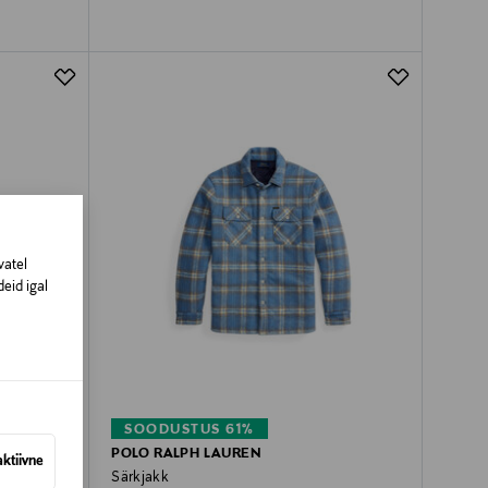
vatel
eid igal
SOODUSTUS 61%
POLO RALPH LAUREN
aktiivne
Särkjakk