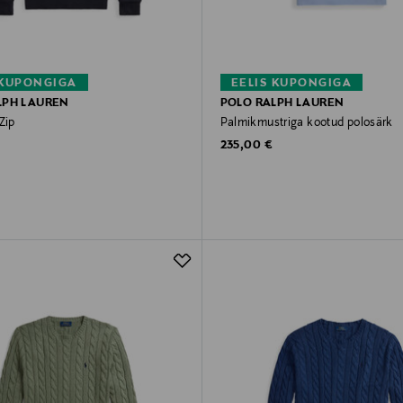
 KUPONGIGA
EELIS KUPONGIGA
LPH LAUREN
POLO RALPH LAUREN
Zip
Palmikmustriga kootud polosärk
rice
Original Price
235,00 €