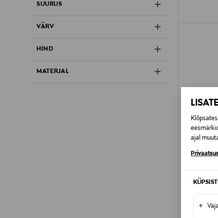
SUURUS
VÄRV
HIND
MATERJAL
LISAT
Klõpsates 
eesmärkid
ajal muuta
Privaatsus
KÜPSIS
EELIS
POLO RA
+
Vaj
Kampsun