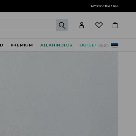
MYSTOCKMANN
label.header.go
ED
PREMIUM
ALLAHINDLUS
OUTLET
EESTI