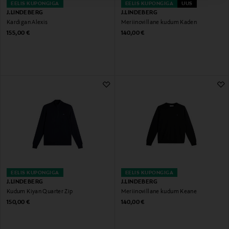
EELIS KUPONGIGA
EELIS KUPONGIGA
UUS
J.LINDEBERG
J.LINDEBERG
Kardigan Alexis
Meriinovillane kudum Kaden
Original Price
Original Price
155,00 €
140,00 €
EELIS KUPONGIGA
EELIS KUPONGIGA
J.LINDEBERG
J.LINDEBERG
Kudum Kiyan Quarter Zip
Meriinovillane kudum Keane
Original Price
Original Price
150,00 €
140,00 €