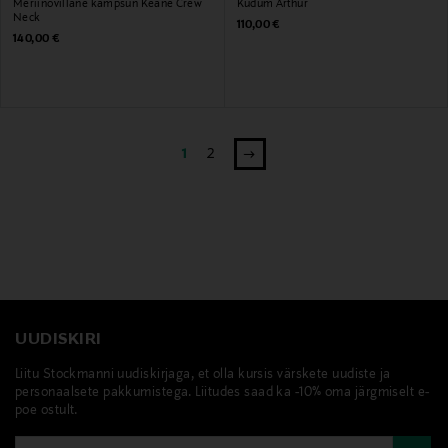
Meriinovillane kampsun Keane Crew
Kudum Arthur
Neck
Original Price
110,00 €
Original Price
140,00 €
1
2
UUDISKIRI
Liitu Stockmanni uudiskirjaga, et olla kursis värskete uudiste ja
personaalsete pakkumistega. Liitudes saad ka -10% oma järgmiselt e-
poe ostult.