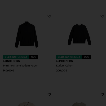
EELIS KUPONGIGA
UUS
EELIS KUPONGIGA
UUS
J.LINDEBERG
J.LINDEBERG
Meriinovillane kudum Kaden
Kudum Colton
Original Price
Original Price
140,00 €
200,00 €