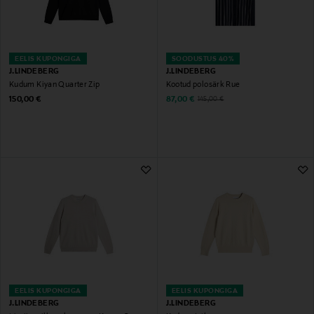
EELIS KUPONGIGA
SOODUSTUS 40%
J.LINDEBERG
J.LINDEBERG
Kudum Kiyan Quarter Zip
Kootud polosärk Rue
Original Price
Discounted Price
Original Price
150,00 €
87,00 €
145,00 €
EELIS KUPONGIGA
EELIS KUPONGIGA
J.LINDEBERG
J.LINDEBERG