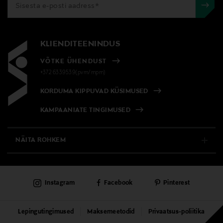
KLIENDITEENINDUS
VÕTKE ÜHENDUST
+372 6339539(pvm/mpm)
KORDUMA KIPPUVAD KÜSIMUSED
KAMPAANIATE TINGIMUSED
NÄITA ROHKEM
E-POOD
Instagram
Facebook
Pinterest
PÜSIKLIENDITEENINDUS
KAUBAMAJAD
Lepingutingimused
Maksemeetodid
Privaatsus-poliitika