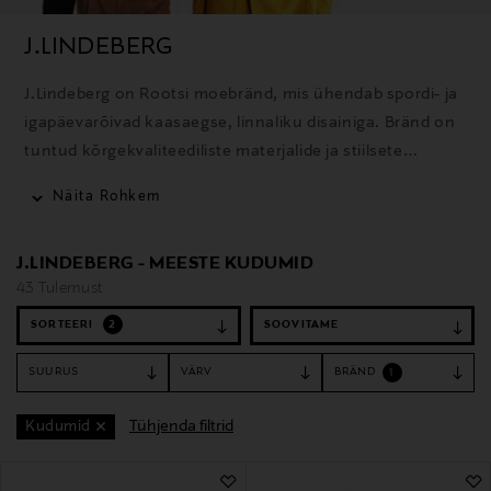
J.LINDEBERG
J.Lindeberg on Rootsi moebränd, mis ühendab spordi- ja
igapäevarõivad kaasaegse, linnaliku disainiga. Bränd on
tuntud kõrgekvaliteediliste materjalide ja stiilsete
rõivaste poolest golfi, suusatamise ja igapäevaseks
Näita Rohkem
kandmiseks.
J.LINDEBERG - MEESTE KUDUMID
43 Tulemust
SORTEERI
2
SUURUS
VÄRV
BRÄND
1
Tühjenda filtrid
Kudumid
43 Tulemust