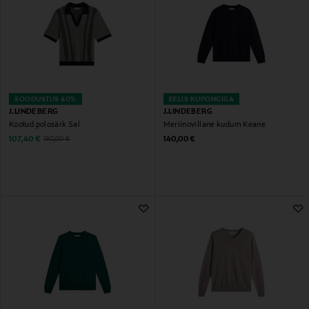
SOODUSTUS 40%
EELIS KUPONGIGA
J.LINDEBERG
J.LINDEBERG
Kootud polosärk Sal
Meriinovillane kudum Keane
Discounted Price
Original Price
Original Price
107,40 €
140,00 €
180,00 €