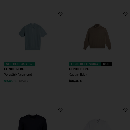
SOODUSTUS 40%
EELIS KUPONGIGA
UUS
J.LINDEBERG
J.LINDEBERG
Polosärk Reymond
Kudum Eddy
Discounted Price
Original Price
Original Price
89,40 €
180,00 €
150,00 €