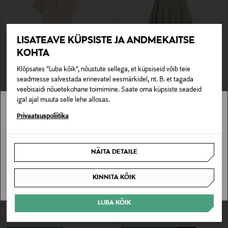
LISATEAVE KÜPSISTE JA ANDMEKAITSE
KOHTA
SOODUSTUS 40%
SOODUSTUS 60%
Klõpsates "Luba kõik", nõustute sellega, et küpsiseid võib teie
J.LINDEBERG
J.LINDEBERG
seadmesse salvestada erinevatel eesmärkidel, nt. B. et tagada
Kootud polosärk Ridge
Kudum Eddy Crew Neck
veebisaidi nõuetekohane toimimine. Saate oma küpsiste seadeid
Discounted Price
Discounted Price
Original Price
Original Price
87,00 €
87,00 €
145,00 €
220,00 €
igal ajal muuta selle lehe allosas.
Stockmann pole Sinu riigis saadaval.
Privaatsuspoliitika
Sinu riiki ei ole kohaletoimetamine saadaval.
NÄITA DETAILE
SAAN ARU
KINNITA KÕIK
LUBA KÕIK