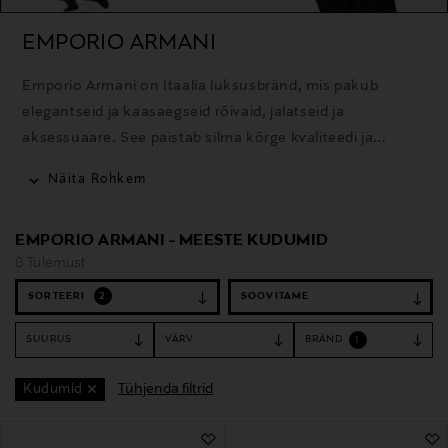
EMPORIO ARMANI
Emporio Armani on Itaalia luksusbränd, mis pakub
elegantseid ja kaasaegseid rõivaid, jalatseid ja
aksessuaare. See paistab silma kõrge kvaliteedi ja
ajakohase disainiga.
Näita Rohkem
EMPORIO ARMANI - MEESTE KUDUMID
8 Tulemust
SORTEERI
2
SUURUS
VÄRV
BRÄND
1
Tühjenda filtrid
Kudumid
8 Tulemust