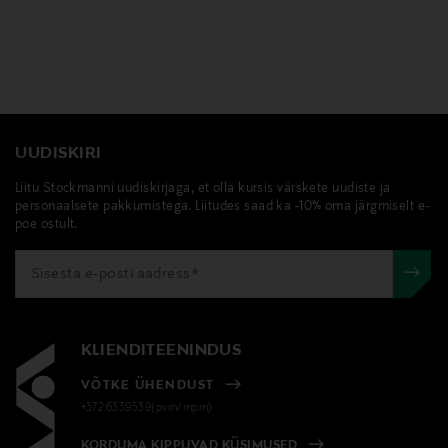
UUDISKIRI
Liitu Stockmanni uudiskirjaga, et olla kursis värskete uudiste ja
personaalsete pakkumistega. Liitudes saad ka -10% oma järgmiselt e-
poe ostult.
KLIENDITEENINDUS
VÕTKE ÜHENDUST
+372 6339539(pvm/mpm)
KORDUMA KIPPUVAD KÜSIMUSED