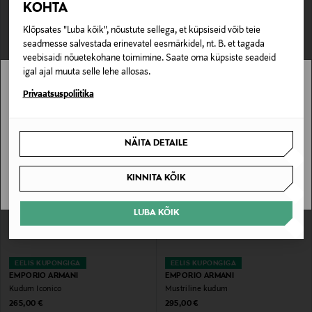
KOHTA
Klõpsates "Luba kõik", nõustute sellega, et küpsiseid võib teie
EELIS KUPONGIGA
EELIS KUPONGIGA
seadmesse salvestada erinevatel eesmärkidel, nt. B. et tagada
EMPORIO ARMANI
EMPORIO ARMANI
veebisaidi nõuetekohane toimimine. Saate oma küpsiste seadeid
Lühikeste varrukatega kudum
Kudum Iconico
igal ajal muuta selle lehe allosas.
Original Price
Original Price
215,00 €
265,00 €
Stockmann pole Sinu riigis saadaval.
Privaatsuspoliitika
Sinu riiki ei ole kohaletoimetamine saadaval.
NÄITA DETAILE
SAAN ARU
KINNITA KÕIK
LUBA KÕIK
EELIS KUPONGIGA
EELIS KUPONGIGA
EMPORIO ARMANI
EMPORIO ARMANI
Kudum Iconico
Mustriline kudum
Original Price
Original Price
265,00 €
295,00 €