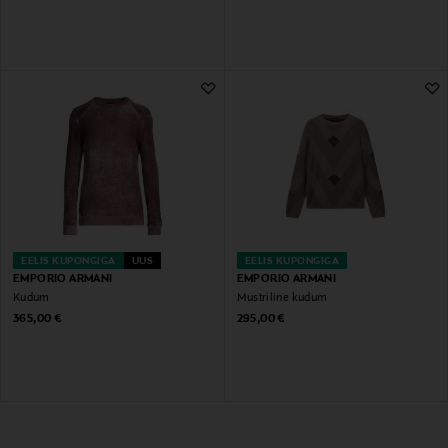
EELIS KUPONGIGA
UUS
EELIS KUPONGIGA
EMPORIO ARMANI
EMPORIO ARMANI
Kudum
Mustriline kudum
Original Price
Original Price
365,00 €
295,00 €