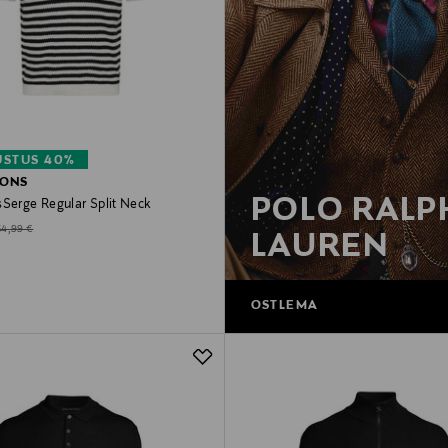
STUS 40%
SONS
POLO RALP
sSerge Regular Split Neck
d Price
riginal Price
34,99 €
LAUREN
OSTLEMA