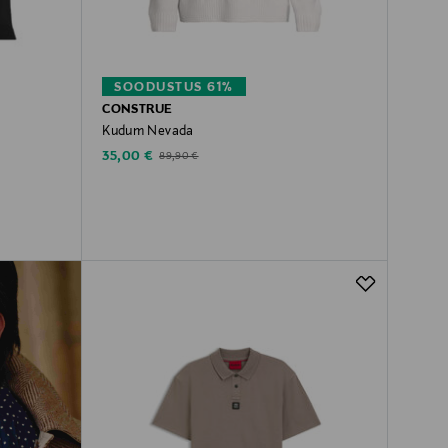
SOODUSTUS 61%
CONSTRUE
Kudum Nevada
Discounted Price
Original Price
35,00 €
89,90 €