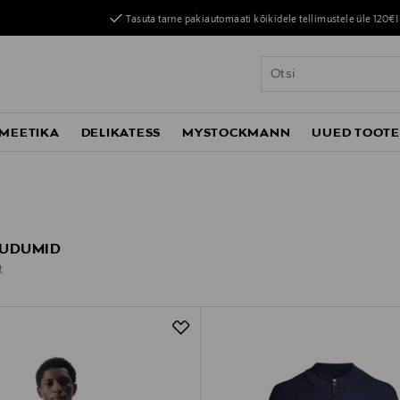
Tasuta tarne pakiautomaati kõikidele tellimustele üle 120€!
MEETIKA
DELIKATESS
MYSTOCKMANN
UUED TOOT
KUDUMID
t
t