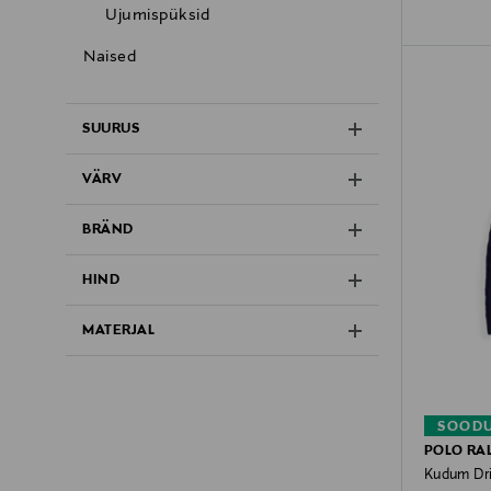
Ujumispüksid
Naised
SUURUS
VÄRV
BRÄND
HIND
MATERJAL
SOODU
POLO RA
Kudum Dri