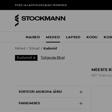
POED JA LAHTIOLEKUAJAD
TEENUSED
NAISED
MEHED
LAPSED
KODU
KOS
Mehed
Rõivad
Kudumid
Tühjenda filtrid
Kudumid
MEESTE 
697 Tulemus
697 Tulemus
SORTEERI ASUKOHA JÄRGI
PAKKUMISED