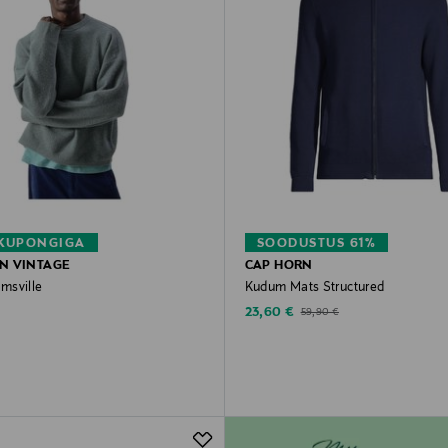
 KUPONGIGA
SOODUSTUS 61%
N VINTAGE
CAP HORN
msville
Kudum Mats Structured
rice
Discounted Price
Original Price
23,60 €
59,90 €