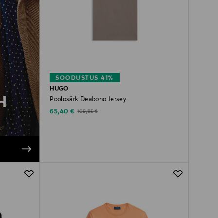
SOODUSTUS 41%
HUGO
H
Poolosärk Deabono Jersey
Discounted Price
Original Price
65,40 €
109,95 €