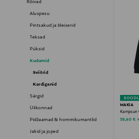
Rõivad
Aluspesu
Pintsakud ja bleiserid
Teksad
Püksid
Kudumid
Sviitrid
Kardiganid
Särgid
SOODU
MAKIA
Ülikonnad
Kampsun 
Discounte
Pidžaamad & hommikumantlid
O
59,40 €
Jakid ja joped