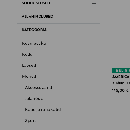
SOODUSTUSED
ALLAHINDLUSED
KATEGOORIA
Kosmeetika
Kodu
Lapsed
EELIS
Mehed
AMERICA
Kudum Da
Aksessuaarid
Original P
145,00 €
Jalanõud
Kotid ja rahakotid
Sport