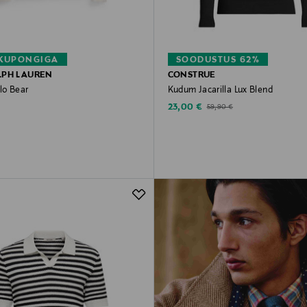
 KUPONGIGA
SOODUSTUS 62%
LPH LAUREN
CONSTRUE
lo Bear
Kudum Jacarilla Lux Blend
rice
Discounted Price
Original Price
23,00 €
59,90 €