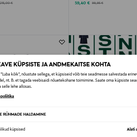
d Price
Discounted Price
Original Price
Original Price
59,40 €
215,00 €
99,95 €
EAVE KÜPSISTE JA ANDMEKAITSE KOHTA
"Luba kõik", nõustute sellega, et küpsiseid võib teie seadmesse salvestada erine
el, nt. B. et tagada veebisaidi nõuetekohane toimimine. Saate oma küpsiste sead
 selle lehe allosas.
poliitika
TE RÜHMADE HALDAMINE
alikud küpsised
Alati 