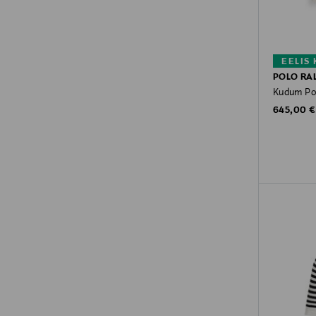
EELIS
POLO RA
Kudum Po
Original P
645,00 €