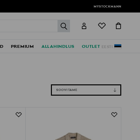
MYSTOCKMANN
label.header.go
ED
PREMIUM
ALLAHINDLUS
OUTLET
EESTI
SOOVITAME