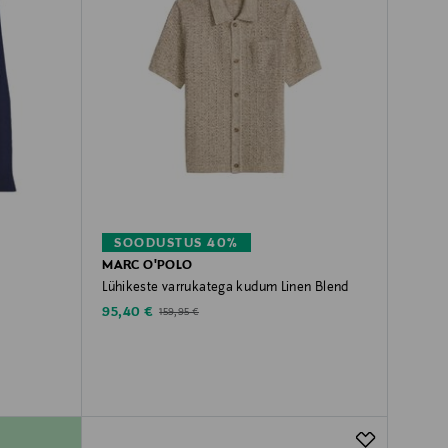
SOODUSTUS 40%
MARC O'POLO
Lühikeste varrukatega kudum Linen Blend
Discounted Price
Original Price
95,40 €
159,95 €