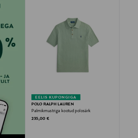
EELIS KUPONGIGA
POLO RALPH LAUREN
Palmikmustriga kootud polosärk
Original Price
235,00 €