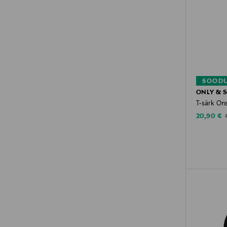
SOODU
ONLY & 
T-särk On
Discounte
O
20,90 €