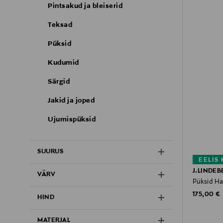
Pintsakud ja bleiserid
Teksad
Püksid
Kudumid
Särgid
Jakid ja joped
Ujumispüksid
SUURUS
EELIS
J.LINDEB
VÄRV
Püksid Ha
Original P
175,00 €
HIND
MATERJAL