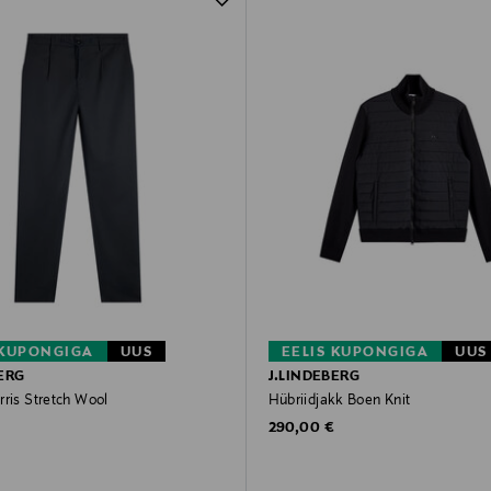
 KUPONGIGA
UUS
EELIS KUPONGIGA
UUS
ERG
J.LINDEBERG
rris Stretch Wool
Hübriidjakk Boen Knit
rice
Original Price
290,00 €