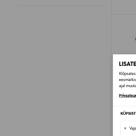
LISAT
Klõpsates 
eesmärkid
ajal muuta
Privaatsus
KÜPSIS
SOODU
J.LINDEB
+
Vaj
Kootud ve