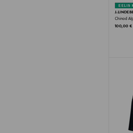
EELIS
J.LINDEB
Chinod Al
Original P
100,00 €