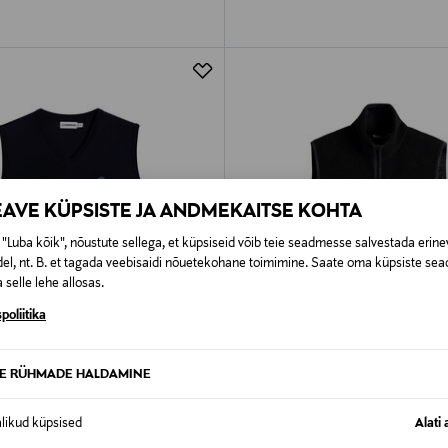
EAVE KÜPSISTE JA ANDMEKAITSE KOHTA
"Luba kõik", nõustute sellega, et küpsiseid võib teie seadmesse salvestada erine
el, nt. B. et tagada veebisaidi nõuetekohane toimimine. Saate oma küpsiste sead
 selle lehe allosas.
poliitika
TE RÜHMADE HALDAMINE
STUS 61%
EELIS KUPONGIGA
UUS
ERG
J.LINDEBERG
alikud küpsised
Alati 
st Liam
Fliisvest Duncan Wool