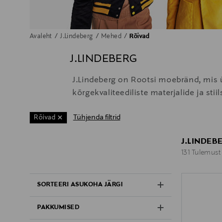
Avaleht
J.Lindeberg
Mehed
Rõivad
J.LINDEBERG
J.Lindeberg on Rootsi moebränd, mis ü
kõrgekvaliteediliste materjalide ja st
Tühjenda filtrid
Rõivad
J.LINDEB
131 Tulemust
131 Tulemust
SORTEERI ASUKOHA JÄRGI
PAKKUMISED