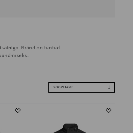
isainiga. Bränd on tuntud
s kandmiseks.
SOOVITAME