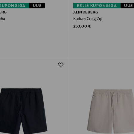
 KUPONGIGA
UUS
EELIS KUPONGIGA
UUS
ERG
J.LINDEBERG
pha
Kudum Craig Zip
rice
Original Price
250,00 €