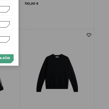
Original Price
150,00 €
A KÕIK