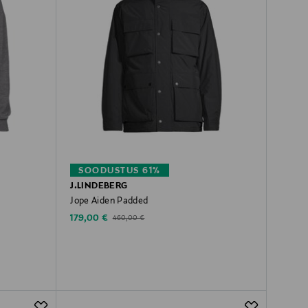
SOODUSTUS 61%
J.LINDEBERG
Jope Aiden Padded
Discounted Price
Original Price
179,00 €
460,00 €