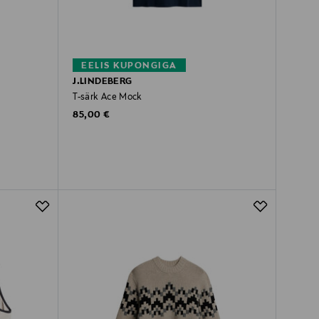
EELIS KUPONGIGA
J.LINDEBERG
T-särk Ace Mock
Original Price
85,00 €