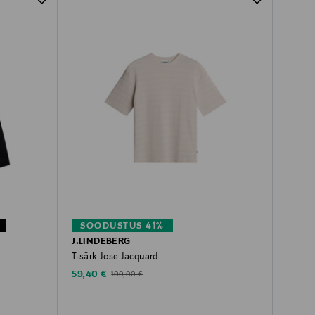
SOODUSTUS 41%
J.LINDEBERG
T-särk Jose Jacquard
Discounted Price
Original Price
59,40 €
100,00 €