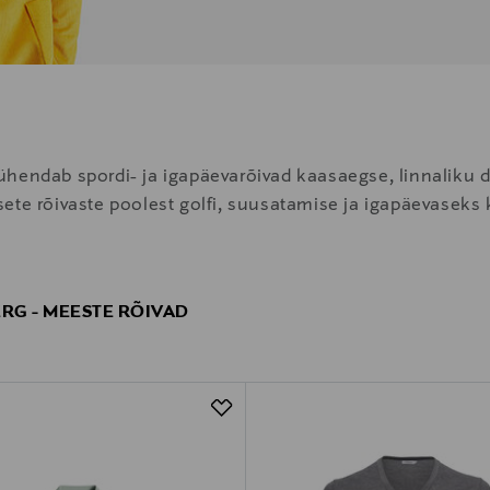
hendab spordi- ja igapäevarõivad kaasaegse, linnaliku d
iilsete rõivaste poolest golfi, suusatamise ja igapäevasek
ERG - MEESTE RÕIVAD