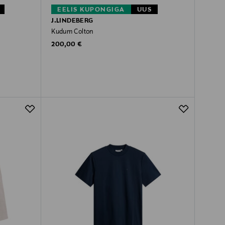
EELIS KUPONGIGA
UUS
J.LINDEBERG
Kudum Colton
Original Price
200,00 €