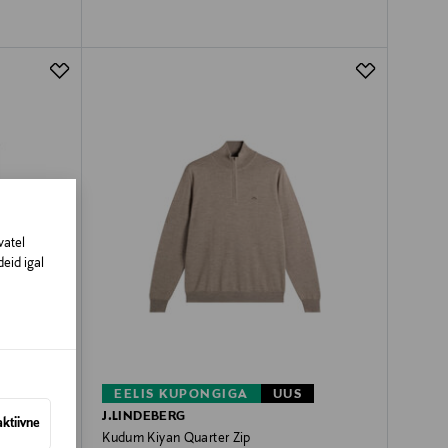
vatel
eid igal
EELIS KUPONGIGA
UUS
J.LINDEBERG
aktiivne
Kudum Kiyan Quarter Zip