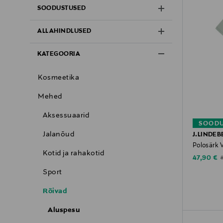
SOODUSTUSED
ALLAHINDLUSED
KATEGOORIA
Kosmeetika
Mehed
Aksessuaarid
SOODU
Jalanõud
J.LINDEB
Polosärk 
Kotid ja rahakotid
Discounte
O
47,90 €
Sport
Rõivad
Aluspesu