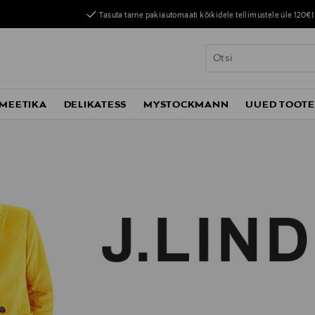
Tasuta tarne pakiautomaati kõikidele tellimustele üle 120€!
MEETIKA
DELIKATESS
MYSTOCKMANN
UUED TOOT