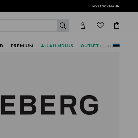
MYSTOCKMANN
label.header.go
ED
PREMIUM
ALLAHINDLUS
OUTLET
EESTI