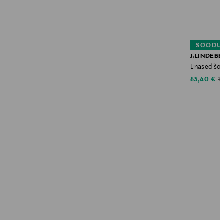
SOODU
J.LINDEB
Linased šo
Discounte
O
83,40 €