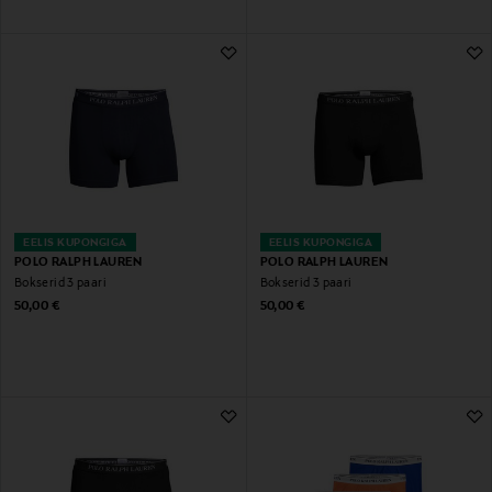
EELIS KUPONGIGA
EELIS KUPONGIGA
POLO RALPH LAUREN
POLO RALPH LAUREN
Bokserid 3 paari
Bokserid 3 paari
Original Price
Original Price
50,00 €
50,00 €