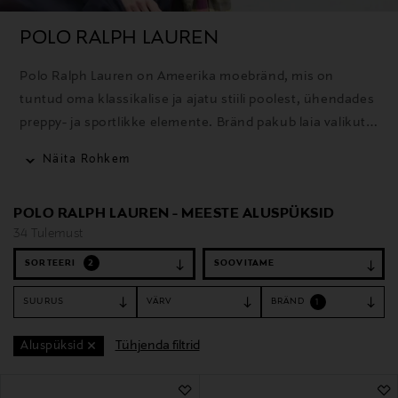
POLO RALPH LAUREN
Polo Ralph Lauren on Ameerika moebränd, mis on
tuntud oma klassikalise ja ajatu stiili poolest, ühendades
preppy- ja sportlikke elemente. Bränd pakub laia valikut
rõivaid, aksessuaare ja kodutooteid ning selle ikooniline
Näita Rohkem
polosärk on üks tuntumaid tooteid.
POLO RALPH LAUREN - MEESTE ALUSPÜKSID
34 Tulemust
SORTEERI
2
SUURUS
VÄRV
BRÄND
1
Tühjenda filtrid
Aluspüksid
34 Tulemust