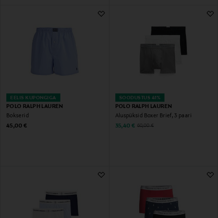
EELIS KUPONGIGA
SOODUSTUS 41%
POLO RALPH LAUREN
POLO RALPH LAUREN
Bokserid
Aluspüksid Boxer Brief, 3 paari
Original Price
Discounted Price
Original Price
45,00 €
35,40 €
60,00 €