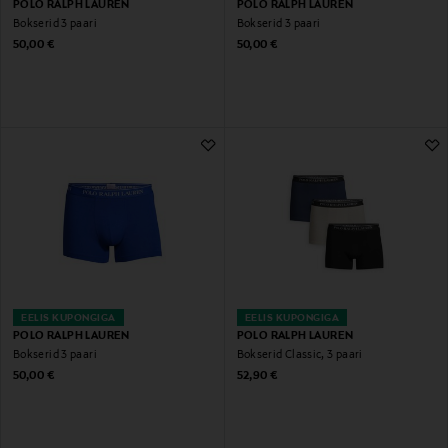
POLO RALPH LAUREN
POLO RALPH LAUREN
Bokserid 3 paari
Bokserid 3 paari
Original Price
Original Price
50,00 €
50,00 €
EELIS KUPONGIGA
EELIS KUPONGIGA
POLO RALPH LAUREN
POLO RALPH LAUREN
Bokserid 3 paari
Bokserid Classic, 3 paari
Original Price
Original Price
50,00 €
52,90 €