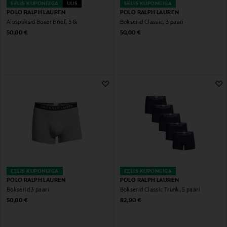
EELIS KUPONGIGA
UUS
EELIS KUPONGIGA
POLO RALPH LAUREN
POLO RALPH LAUREN
Aluspüksid Boxer Brief, 3 tk
Bokserid Classic, 3 paari
Original Price
Original Price
50,00 €
50,00 €
EELIS KUPONGIGA
EELIS KUPONGIGA
POLO RALPH LAUREN
POLO RALPH LAUREN
Bokserid 3 paari
Bokserid Classic Trunk, 5 paari
Original Price
Original Price
50,00 €
82,90 €