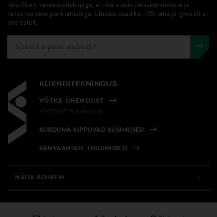
Liitu Stockmanni uudiskirjaga, et olla kursis värskete uudiste ja
personaalsete pakkumistega. Liitudes saad ka -10% oma järgmiselt e-
poe ostult.
KLIENDITEENINDUS
VÕTKE ÜHENDUST
+372 6339539(pvm/mpm)
KORDUMA KIPPUVAD KÜSIMUSED
KAMPAANIATE TINGIMUSED
NÄITA ROHKEM
E-POOD