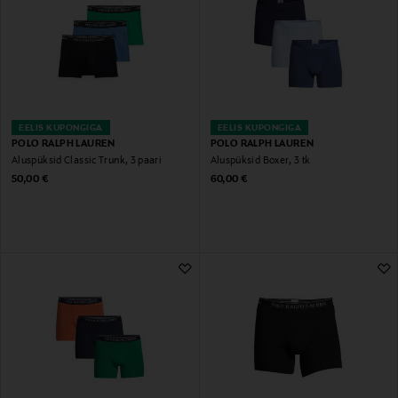
EELIS KUPONGIGA
EELIS KUPONGIGA
POLO RALPH LAUREN
POLO RALPH LAUREN
Aluspüksid Classic Trunk, 3 paari
Aluspüksid Boxer, 3 tk
Original Price
Original Price
50,00 €
60,00 €