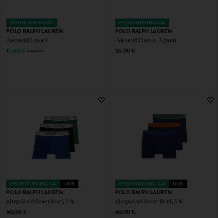
SOODUSTUS 66%
EELIS KUPONGIGA
POLO RALPH LAUREN
POLO RALPH LAUREN
Bokserid 3 paari
Bokserid Classic, 3 paari
Discounted Price
Original Price
Original Price
17,00 €
55,00 €
50,00 €
EELIS KUPONGIGA
UUS
EELIS KUPONGIGA
UUS
POLO RALPH LAUREN
POLO RALPH LAUREN
Aluspüksid Boxer Brief, 3 tk
Aluspüksid Boxer Brief, 3 tk
Original Price
Original Price
50,00 €
50,00 €