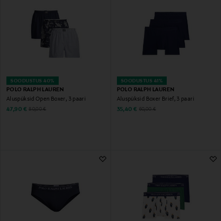
SOODUSTUS 40%
SOODUSTUS 41%
POLO RALPH LAUREN
POLO RALPH LAUREN
Aluspüksid Open Boxer, 3 paari
Aluspüksid Boxer Brief, 3 paari
Discounted Price
Discounted Price
Original Price
Original Price
47,90 €
35,40 €
80,00 €
60,00 €