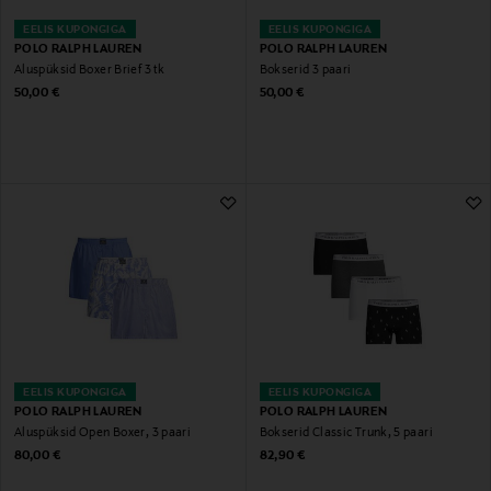
EELIS KUPONGIGA
EELIS KUPONGIGA
POLO RALPH LAUREN
POLO RALPH LAUREN
Aluspüksid Boxer Brief 3 tk
Bokserid 3 paari
Original Price
Original Price
50,00 €
50,00 €
EELIS KUPONGIGA
EELIS KUPONGIGA
POLO RALPH LAUREN
POLO RALPH LAUREN
Aluspüksid Open Boxer, 3 paari
Bokserid Classic Trunk, 5 paari
Original Price
Original Price
80,00 €
82,90 €