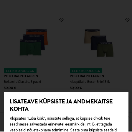
EELIS KUPONGIGA
EELIS KUPONGIGA
POLO RALPH LAUREN
POLO RALPH LAUREN
Bokserid Classic, 3 paari
Aluspüksid Boxer Brief 3 tk
Original Price
Original Price
50,00 €
50,00 €
LISATEAVE KÜPSISTE JA ANDMEKAITSE
KOHTA
Klõpsates "Luba kõik", nõustute sellega, et küpsiseid võib teie
seadmesse salvestada erinevatel eesmärkidel, nt. B. et tagada
veebisaidi nõuetekohane toimimine. Saate oma küpsiste seadeid