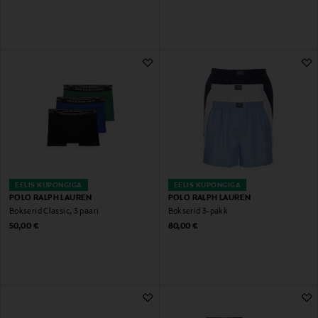
EELIS KUPONGIGA
EELIS KUPONGIGA
POLO RALPH LAUREN
POLO RALPH LAUREN
Bokserid Classic, 3 paari
Bokserid 3-pakk
Original Price
Original Price
50,00 €
80,00 €