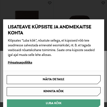
4 Tulemust
LISATEAVE KÜPSISTE JA ANDMEKAITSE
KOHTA
Klõpsates "Luba kõik", nõustute sellega, et küpsiseid võib teie
EELIS KUPONGIGA
EELIS KUPONGIGA
seadmesse salvestada erinevatel eesmärkidel, nt. B. et tagada
POLO RALPH LAUREN
POLO RALPH LAUREN
veebisaidi nõuetekohane toimimine. Saate oma küpsiste seadeid
Nahast rahakott Coin Wallet Medium
Tualett-tarvete kott Shave Kit Medium
igal ajal muuta selle lehe allosas.
Original Price
Original Price
135,00 €
225,00 €
Stockmann pole Sinu riigis saadaval.
Privaatsuspoliitika
Sinu riiki ei ole kohaletoimetamine saadaval.
NÄITA DETAILE
SAAN ARU
KINNITA KÕIK
LUBA KÕIK