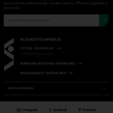
personaalsete pakkumistega. Liitudes saad ka -10% oma järgmiselt e-
poe ostult.
KLIENDITEENINDUS
VÕTKE ÜHENDUST
+372 6339539(pvm/mpm)
KORDUMA KIPPUVAD KÜSIMUSED
KAMPAANIATE TINGIMUSED
NÄITA ROHKEM
E-POOD
Instagram
Facebook
Pinterest
PÜSIKLIENDITEENINDUS