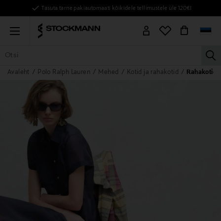
Tasuta tarne pakiautomaati kõikidele tellimustele üle 120€!
Menu
la
Avaleht
Polo Ralph Lauren
Mehed
Kotid ja rahakotid
Rahakotid j
KÕIK TOOTED
NAISED
MEHED
LAPSED
KODU
KOSMEE