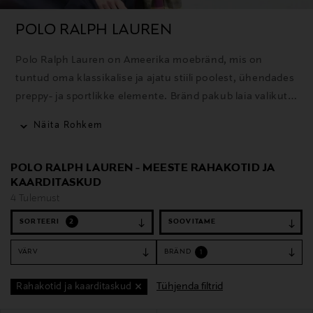
POLO RALPH LAUREN
Polo Ralph Lauren on Ameerika moebränd, mis on
tuntud oma klassikalise ja ajatu stiili poolest, ühendades
preppy- ja sportlikke elemente. Bränd pakub laia valikut
rõivaid, aksessuaare ja kodutooteid ning selle ikooniline
Näita Rohkem
polosärk on üks tuntumaid tooteid.
POLO RALPH LAUREN - MEESTE RAHAKOTID JA
KAARDITASKUD
4 Tulemust
SORTEERI
2
VÄRV
BRÄND
1
Tühjenda filtrid
Rahakotid ja kaarditaskud