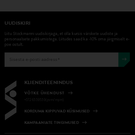
UUDISKIRI
Liitu Stockmanni uudiskirjaga, et olla kursis värskete uudiste ja
personaalsete pakkumistega. Liitudes saad ka -10% oma järgmiselt e-
poe ostult.
KLIENDITEENINDUS
VÕTKE ÜHENDUST
+372 6339539(pvm/mpm)
KORDUMA KIPPUVAD KÜSIMUSED
KAMPAANIATE TINGIMUSED