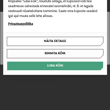
1 Tulemust
Klõpsates "Luba kõik", nõustute sellega, et küpsiseid võib teie
seadmesse salvestada erinevatel eesmärkidel, nt. B. et tagada
veebisaidi nõuetekohane toimimine. Saate oma küpsiste seadeid
igal ajal muuta selle lehe allosas.
Stockmann pole Sinu riigis saadaval.
Privaatsuspoliitika
Sinu riiki ei ole kohaletoimetamine saadaval.
NÄITA DETAILE
EELIS KUPONGIGA
SAAN ARU
EMPORIO ARMANI
KINNITA KÕIK
Rahakott Bifold
Original Price
129,00 €
LUBA KÕIK