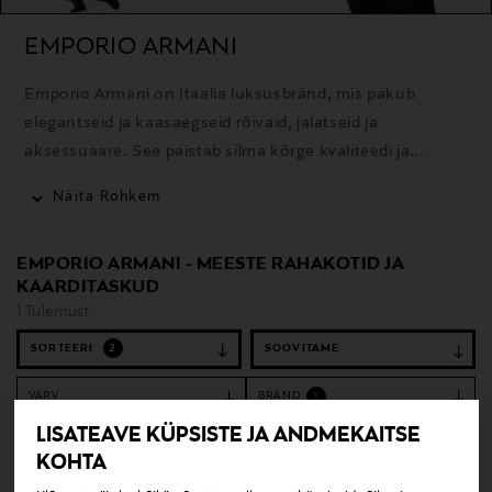
EMPORIO ARMANI
Emporio Armani on Itaalia luksusbränd, mis pakub
elegantseid ja kaasaegseid rõivaid, jalatseid ja
aksessuaare. See paistab silma kõrge kvaliteedi ja
ajakohase disainiga.
Näita Rohkem
EMPORIO ARMANI - MEESTE RAHAKOTID JA
KAARDITASKUD
1 Tulemust
SORTEERI
2
VÄRV
BRÄND
1
LISATEAVE KÜPSISTE JA ANDMEKAITSE
Tühjenda filtrid
Rahakotid ja kaarditaskud
KOHTA