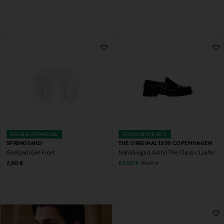
EELIS KUPONGIGA
SOODUSTUS 60%
SPRINGYARD
THE ORIGINAL 1936 COPENHAGEN
Geelpadi Gel Front
Nahkkingad Austin The Classic Loafer
Original Price
Discounted Price
Original Price
7,90 €
67,60 €
169,95 €