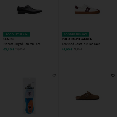
SOODUSTUS 41%
SOODUSTUS 40%
CLARKS
POLO RALPH LAUREN
Nahast kingad Paulton Lace
Tennised Court Low Top Lace
Discounted Price
Discounted Price
Original Price
Original Price
65,40 €
47,90 €
110,00 €
79,90 €