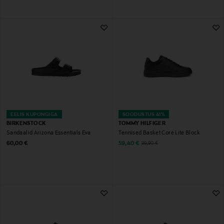
EELIS KUPONGIGA
SOODUSTUS 41%
BIRKENSTOCK
TOMMY HILFIGER
Sandaalid Arizona Essentials Eva
Tennised Basket Core Lite Block
Original Price
Discounted Price
Original Price
60,00 €
59,40 €
99,90 €