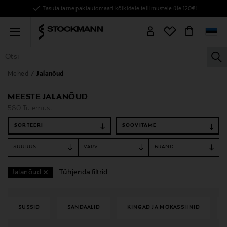
Tasuta tarne pakiautomaati kõikidele tellimustele üle 120€!
Menu
la
Mehed
Jalanõud
KÕIK TOOTED
NAISED
MEHED
LAPSED
KODU
KOSMEE
MEESTE JALANÕUD
580 Tulemust
SORTEERI
SUURUS
VÄRV
BRÄND
Tühjenda filtrid
Jalanõud
SUSSID
SANDAALID
KINGAD JA MOKASSIINID