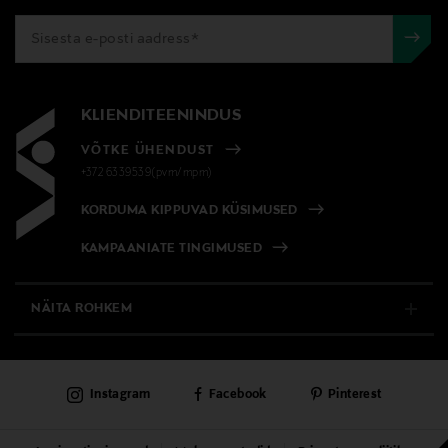
KLIENDITEENINDUS
VÕTKE ÜHENDUST
+372 6339539(pvm/mpm)
KORDUMA KIPPUVAD KÜSIMUSED
KAMPAANIATE TINGIMUSED
NÄITA ROHKEM
E-POOD
Instagram
Facebook
Pinterest
PÜSIKLIENDITEENINDUS
KAUBAMAJAD