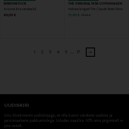
BIRKENSTOCK
THE ORIGINAL 1936 COPENHAGEN
Arizona Eva sandaalid
Nahast kingad The Claude Boat Shoe
Original Price
Discounted Price
Original Price
60,00 €
71,60 €
179,95 €
1
2
3
4
5
...
17
UUDISKIRI
Liitu Stockmanni uudiskirjaga, et olla kursis värskete uudiste ja
personaalsete pakkumistega. Liitudes saad ka -10% oma järgmiselt e-
poe ostult.