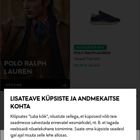
SOODUSTUS 40%
POLO RALPH LAUREN
Tossud Train 89
POLO RALPH
Discounted Price
Original Price
93,00 €
155,00 €
LAUREN
OSTLEMA
LISATEAVE KÜPSISTE JA ANDMEKAITSE
KOHTA
Klõpsates "Luba kõik", nõustute sellega, et küpsiseid võib teie
seadmesse salvestada erinevatel eesmärkidel, nt. B. et tagada
veebisaidi nõuetekohane toimimine. Saate oma küpsiste seadeid
igal ajal muuta selle lehe allosas.