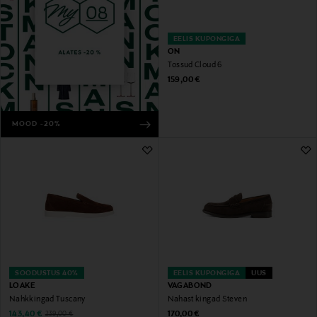
EELIS KUPONGIGA
ON
Tossud Cloud 6
Original Price
159,00 €
MOOD -20%
SOODUSTUS 40%
EELIS KUPONGIGA
UUS
LOAKE
VAGABOND
Nahkkingad Tuscany
Nahast kingad Steven
Discounted Price
Original Price
Original Price
143,40 €
170,00 €
239,00 €