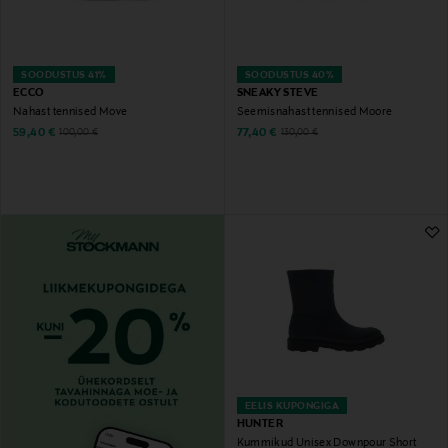
SOODUSTUS 41%
SOODUSTUS 40%
ECCO
SNEAKY STEVE
Nahast tennised Move
Seemisnahast tennised Moore
Discounted Price
Discounted Price
Original Price
Original Price
59,40 €
77,40 €
100,00 €
130,00 €
EELIS KUPONGIGA
HUNTER
Kummikud Unisex Downpour Short