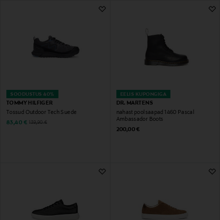
580 Tulemust
SOODUSTUS 40%
EELIS KUPONGIGA
TOMMY HILFIGER
DR. MARTENS
Tossud Outdoor Tech Suede
nahast poolsaapad 1460 Pascal
Ambassador Boots
Discounted Price
Original Price
83,40 €
139,90 €
Original Price
200,00 €