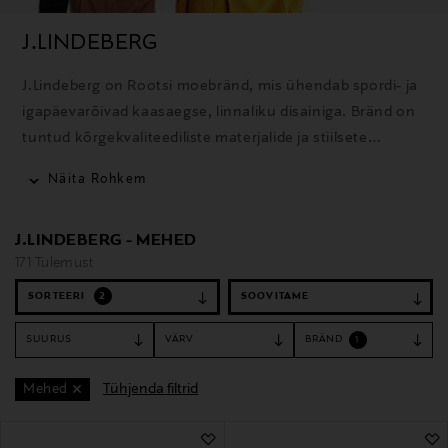
J.LINDEBERG
J.Lindeberg on Rootsi moebränd, mis ühendab spordi- ja
igapäevarõivad kaasaegse, linnaliku disainiga. Bränd on
tuntud kõrgekvaliteediliste materjalide ja stiilsete
rõivaste poolest golfi, suusatamise ja igapäevaseks
Näita Rohkem
kandmiseks.
J.LINDEBERG - MEHED
171 Tulemust
SORTEERI
2
SUURUS
VÄRV
BRÄND
1
Tühjenda filtrid
Mehed
171 Tulemust