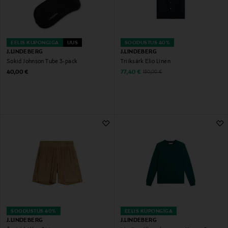
EELIS KUPONGIGA
UUS
SOODUSTUS 40%
J.LINDEBERG
J.LINDEBERG
Sokid Johnson Tube 3-pack
Triiksärk Elio Linen
Original Price
Discounted Price
Original Price
40,00 €
77,40 €
130,00 €
SOODUSTUS 40%
EELIS KUPONGIGA
J.LINDEBERG
J.LINDEBERG