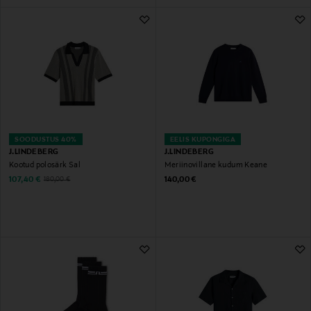
SOODUSTUS 40%
EELIS KUPONGIGA
J.LINDEBERG
J.LINDEBERG
Kootud polosärk Sal
Meriinovillane kudum Keane
Discounted Price
Original Price
Original Price
107,40 €
140,00 €
180,00 €