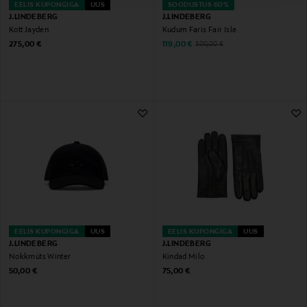
EELIS KUPONGIGA
UUS
SOODUSTUS 60%
J.LINDEBERG
J.LINDEBERG
Kott Jayden
Kudum Faris Fair Isle
Original Price
Discounted Price
Original Price
275,00 €
119,00 €
300,00 €
EELIS KUPONGIGA
UUS
EELIS KUPONGIGA
UUS
J.LINDEBERG
J.LINDEBERG
Nokkmüts Winter
Kindad Milo
Original Price
Original Price
50,00 €
75,00 €