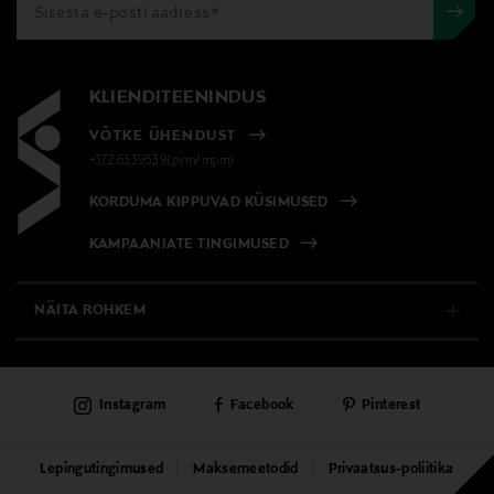
KLIENDITEENINDUS
VÕTKE ÜHENDUST
+372 6339539(pvm/mpm)
KORDUMA KIPPUVAD KÜSIMUSED
KAMPAANIATE TINGIMUSED
NÄITA ROHKEM
E-POOD
Instagram
Facebook
Pinterest
PÜSIKLIENDITEENINDUS
KAUBAMAJAD
Lepingutingimused
Maksemeetodid
Privaatsus-poliitika