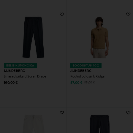
EELIS KUPONGIGA
SOODUSTUS 40%
J.LINDEBERG
J.LINDEBERG
Linased püksid Soren Drape
Kootud polosärk Ridge
Original Price
Discounted Price
Original Price
160,00 €
87,00 €
145,00 €