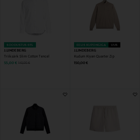
SOODUSTUS 61%
EELIS KUPONGIGA
UUS
J.LINDEBERG
J.LINDEBERG
Triiksärk Slim Cotton Tencel
Kudum Kiyan Quarter Zip
Discounted Price
Original Price
Original Price
55,00 €
150,00 €
140,00 €