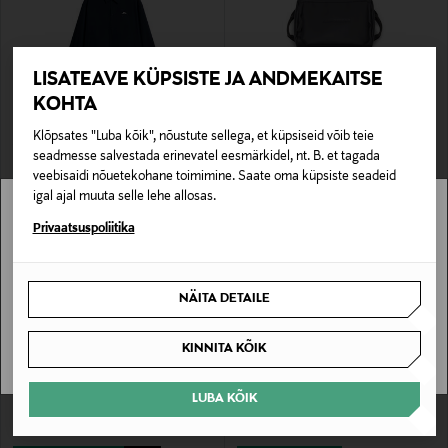
LISATEAVE KÜPSISTE JA ANDMEKAITSE
KOHTA
SOODUSTUS 40%
UUS
Klõpsates "Luba kõik", nõustute sellega, et küpsiseid võib teie
J.LINDEBERG
J.LINDEBERG
seadmesse salvestada erinevatel eesmärkidel, nt. B. et tagada
Särkjakk Dex Coach
Tualett-tarvete kott Ethan Locker
Room Dopp Kit
veebisaidi nõuetekohane toimimine. Saate oma küpsiste seadeid
Discounted Price
Original Price
107,40 €
180,00 €
Original Price
igal ajal muuta selle lehe allosas.
60,00 €
Stockmann pole Sinu riigis saadaval.
Privaatsuspoliitika
Sinu riiki ei ole kohaletoimetamine saadaval.
NÄITA DETAILE
SAAN ARU
KINNITA KÕIK
LUBA KÕIK