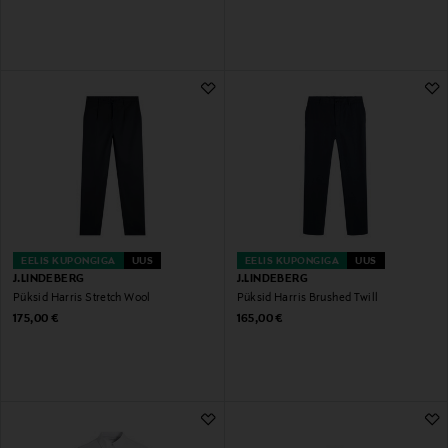
EELIS KUPONGIGA
UUS
EELIS KUPONGIGA
UUS
J.LINDEBERG
J.LINDEBERG
Püksid Harris Stretch Wool
Püksid Harris Brushed Twill
Original Price
Original Price
175,00 €
165,00 €