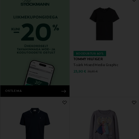
SOODUSTUS 40%
TOMMY HILFIGER
T-särk Mixed Media Graphic
Discounted Price
Original Price
23,90 €
39,90 €
OSTLEMA