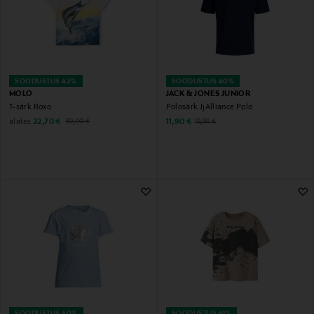
SOODUSTUS 42%
SOODUSTUS 40%
MOLO
JACK & JONES JUNIOR
T-särk Roxo
Polosärk JjAlliance Polo
Discounted Price
Original Price
Discounted Price
alates
Original Price
22,70 €
11,90 €
19,99 €
39,00 €
SOODUSTUS 40%
SOODUSTUS 61%