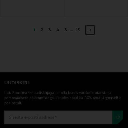
1
2
3
4
5
...
15
UUDISKIRI
Liitu Stockmanni uudiskirjaga, et olla kursis värskete uudiste ja
personaalsete pakkumistega. Liitudes saad ka -10% oma järgmiselt e-
poe ostult.