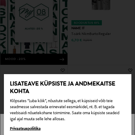
SOODUSTUS 61%
NAME IT
T-särk NkmBurto Regular
Discounted Price
Original Price
6,70 €
16,99 €
MOOD -20%
LISATEAVE KÜPSISTE JA ANDMEKAITSE
KOHTA
Klõpsates "Luba kõik", nõustute sellega, et küpsiseid võib teie
seadmesse salvestada erinevatel eesmärkidel, nt. B. et tagada
veebisaidi nõuetekohane toimimine. Saate oma küpsiste seadeid
igal ajal muuta selle lehe allosas.
SOODUSTUS 44%
SOODUSTUS 41%
NAME IT
NAME IT
Stockmann pole Sinu riigis saadaval.
Privaatsuspoliitika
T-särk NmmMacas Paw Regular
T-särk NmmHughe