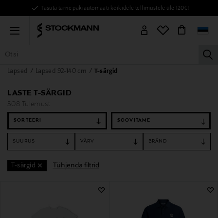
Tasuta tarne pakiautomaati kõikidele tellimustele üle 120€!
Menu
la
Lapsed
Lapsed 92-140 cm
T-särgid
KÕIK TOOTED
NAISED
MEHED
LAPSED
KODU
KOSMEE
LASTE T-SÄRGID
508 Tulemust
SORTEERI
SUURUS
VÄRV
BRÄND
Tühjenda filtrid
T-särgid
508 Tulemust