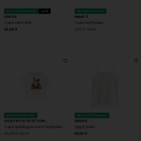
EELIS KUPONGIGA
UUS
SOODUSTUS 61%
LINDEX
NAME IT
T-särk Hello Kitty
T-särk NmfFentaz
Original Price
Discounted Price
Original Price
24,99 €
5,90 €
14,99 €
SOODUSTUS 40%
EELIS KUPONGIGA
DOLLY BY LE PETIT TOM
LINDEX
T-särk Bubblegum And A Teddy Bear
Topp Pitsäär
Discounted Price
Original Price
Original Price
29,90 €
19,99 €
49,90 €