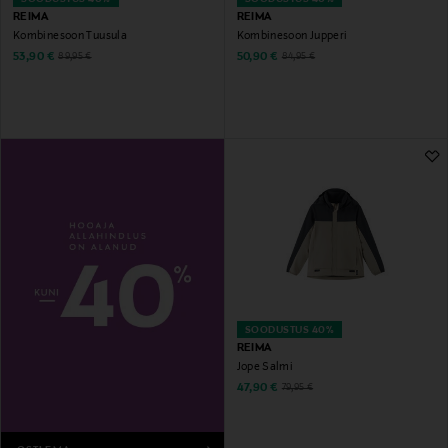
REIMA
REIMA
Kombinesoon Tuusula
Kombinesoon Jupperi
Discounted Price
Discounted Price
Original Price
Original Price
53,90 €
50,90 €
89,95 €
84,95 €
SOODUSTUS 40%
REIMA
Jope Salmi
Discounted Price
Original Price
47,90 €
79,95 €