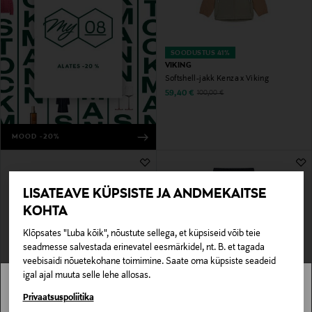
SOODUSTUS 41%
VIKING
Softshell-jakk Kenza x Viking
Discounted Price
Original Price
59,40 €
100,00 €
MOOD -20%
LISATEAVE KÜPSISTE JA ANDMEKAITSE
KOHTA
Klõpsates "Luba kõik", nõustute sellega, et küpsiseid võib teie
seadmesse salvestada erinevatel eesmärkidel, nt. B. et tagada
veebisaidi nõuetekohane toimimine. Saate oma küpsiste seadeid
igal ajal muuta selle lehe allosas.
EELIS KUPONGIGA
UUS
SOODUSTUS 41%
REIMA
REIMA
Stockmann pole Sinu riigis saadaval.
Privaatsuspoliitika
Jope Symppis
Püksid Punkiton BugProof