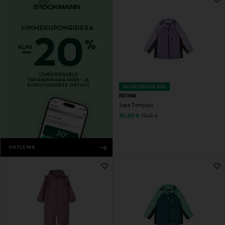
SOODUSTUS 41%
REIMA
Jope Temppu
Discounted Price
Original Price
35,40 €
59,95 €
OSTLEMA