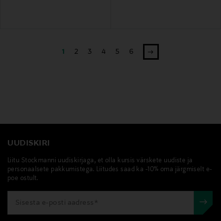
1
2
3
4
5
6
UUDISKIRI
Liitu Stockmanni uudiskirjaga, et olla kursis värskete uudiste ja
personaalsete pakkumistega. Liitudes saad ka -10% oma järgmiselt e-
poe ostult.