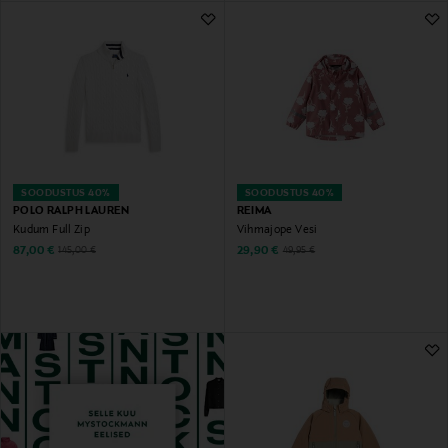
SOODUSTUS 40%
SOODUSTUS 40%
POLO RALPH LAUREN
REIMA
Kudum Full Zip
Vihmajope Vesi
Discounted Price
Discounted Price
Original Price
Original Price
87,00 €
29,90 €
145,00 €
49,95 €