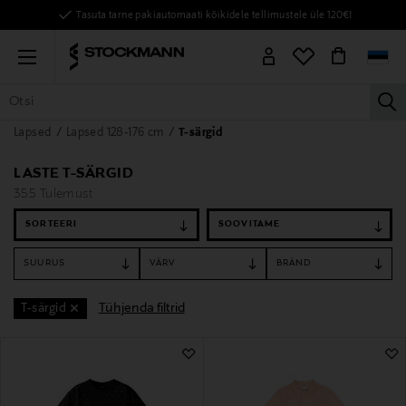
Tasuta tarne pakiautomaati kõikidele tellimustele üle 120€!
Menu
la
Lapsed
Lapsed 128-176 cm
T-särgid
KÕIK TOOTED
NAISED
MEHED
LAPSED
KODU
KOSMEE
LASTE T-SÄRGID
355 Tulemust
SORTEERI
SUURUS
VÄRV
BRÄND
Tühjenda filtrid
T-särgid
355 Tulemust