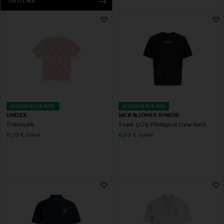
OSTLEMA
SOODUSTUS 60%
SOODUSTUS 41%
LINDEX
JACK & JONES JUNIOR
Trikoosärk
T-särk JjCity Photoprint Crew Neck
Discounted Price
Discounted Price
Original Price
Original Price
11,10 €
8,90 €
27,99 €
14,99 €