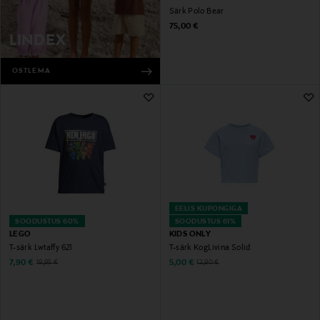
Särk Polo Bear
Original Price
75,00 €
LINDEX
OSTLEMA
EELIS KUPONGIGA
SOODUSTUS 60%
SOODUSTUS 61%
LEGO
KIDS ONLY
T-särk Lwtaffy 621
T-särk KogLivina Solid
Discounted Price
Discounted Price
Original Price
Original Price
7,90 €
5,00 €
19,95 €
12,90 €