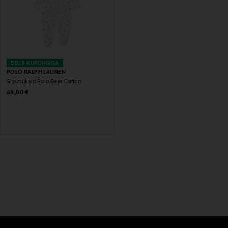
EELIS KUPONGIGA
POLO RALPH LAUREN
Sipupüksid Polo Bear Cotton
Original Price
49,90 €