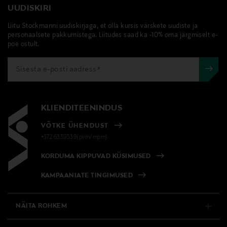
UUDISKIRI
Liitu Stockmanni uudiskirjaga, et olla kursis värskete uudiste ja
personaalsete pakkumistega. Liitudes saad ka -10% oma järgmiselt e-
poe ostult.
KLIENDITEENINDUS
VÕTKE ÜHENDUST
+372 6339539(pvm/mpm)
KORDUMA KIPPUVAD KÜSIMUSED
KAMPAANIATE TINGIMUSED
NÄITA ROHKEM