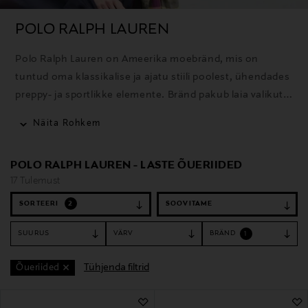
POLO RALPH LAUREN
Polo Ralph Lauren on Ameerika moebränd, mis on
tuntud oma klassikalise ja ajatu stiili poolest, ühendades
preppy- ja sportlikke elemente. Bränd pakub laia valikut
rõivaid, aksessuaare ja kodutooteid ning selle ikooniline
Näita Rohkem
polosärk on üks tuntumaid tooteid.
POLO RALPH LAUREN - LASTE ÕUERIIDED
17 Tulemust
SORTEERI
2
SUURUS
VÄRV
BRÄND
1
Tühjenda filtrid
Õueriided
17 Tulemust