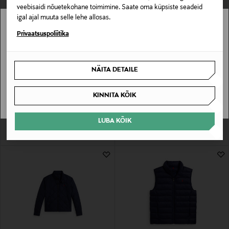
veebisaidi nõuetekohane toimimine. Saate oma küpsiste seadeid
igal ajal muuta selle lehe allosas.
Stockmann pole Sinu riigis saadaval.
Privaatsuspoliitika
Sinu riiki ei ole kohaletoimetamine saadaval.
NÄITA DETAILE
EELIS KUPONGIGA
EELIS KUPONGIGA
SAAN ARU
POLO RALPH LAUREN
POLO RALPH LAUREN
Vetthülgav sulejope
Teksavest
KINNITA KÕIK
Original Price
Original Price
275,00 €
135,00 €
LUBA KÕIK