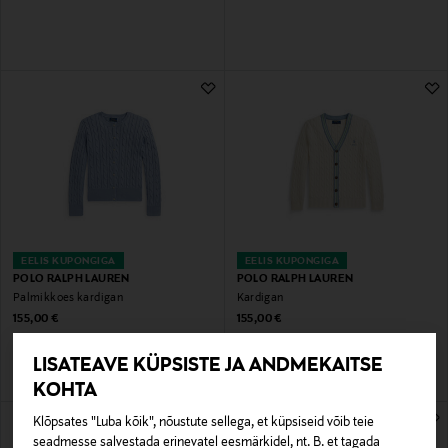
EELIS KUPONGIGA
EELIS KUPONGIGA
POLO RALPH LAUREN
POLO RALPH LAUREN
Palmikkoes kardigan
Kardigan
Original Price
Original Price
155,00 €
155,00 €
LISATEAVE KÜPSISTE JA ANDMEKAITSE
KOHTA
Klõpsates "Luba kõik", nõustute sellega, et küpsiseid võib teie
seadmesse salvestada erinevatel eesmärkidel, nt. B. et tagada