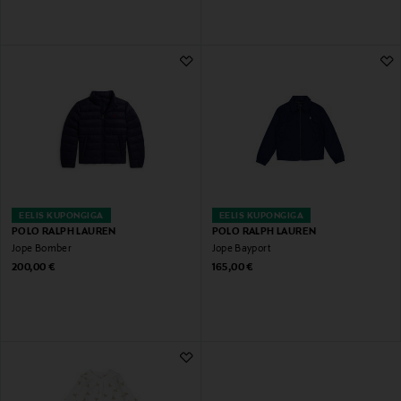
EELIS KUPONGIGA
EELIS KUPONGIGA
POLO RALPH LAUREN
POLO RALPH LAUREN
Jope Bomber
Jope Bayport
Original Price
Original Price
200,00 €
165,00 €