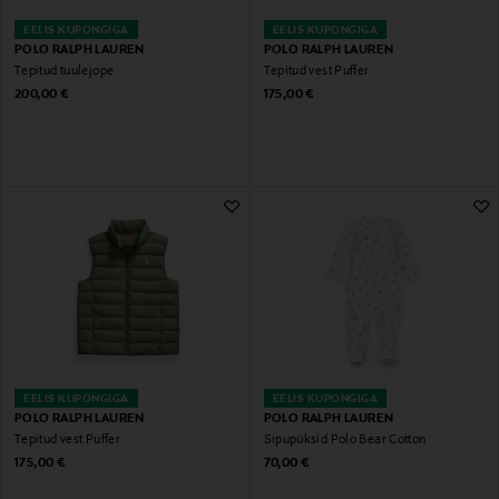
EELIS KUPONGIGA
EELIS KUPONGIGA
POLO RALPH LAUREN
POLO RALPH LAUREN
Tepitud tuulejope
Tepitud vest Puffer
Original Price
Original Price
200,00 €
175,00 €
EELIS KUPONGIGA
EELIS KUPONGIGA
POLO RALPH LAUREN
POLO RALPH LAUREN
Tepitud vest Puffer
Sipupüksid Polo Bear Cotton
Original Price
Original Price
175,00 €
70,00 €