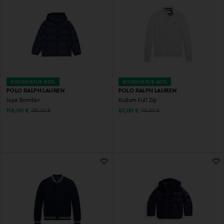
SOODUSTUS 60%
SOODUSTUS 40%
POLO RALPH LAUREN
POLO RALPH LAUREN
Jope Bomber
Kudum Full Zip
Discounted Price
Discounted Price
Original Price
Original Price
118,00 €
87,00 €
295,00 €
145,00 €