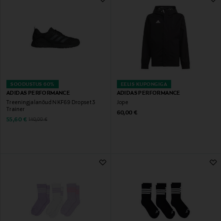
SOODUSTUS 60%
EELIS KUPONGIGA
ADIDAS PERFORMANCE
ADIDAS PERFORMANCE
Treeningjalanõud NKF69 Dropset 3
Jope
Trainer
Original Price
60,00 €
Discounted Price
Original Price
55,60 €
140,00 €