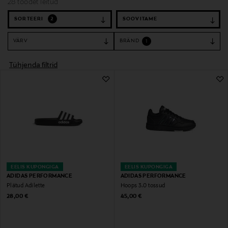
28 toodet leitud
SORTEERI
2
VÄRV
BRÄND
1
Tühjenda filtrid
EELIS KUPONGIGA
EELIS KUPONGIGA
ADIDAS PERFORMANCE
ADIDAS PERFORMANCE
Plätud Adilette
Hoops 3.0 tossud
Original Price
Original Price
28,00 €
45,00 €