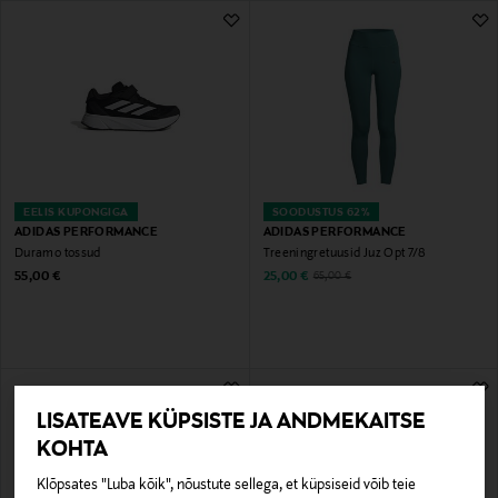
EELIS KUPONGIGA
SOODUSTUS 62%
ADIDAS PERFORMANCE
ADIDAS PERFORMANCE
Duramo tossud
Treeningretuusid Juz Opt 7/8
Original Price
Discounted Price
Original Price
55,00 €
25,00 €
65,00 €
LISATEAVE KÜPSISTE JA ANDMEKAITSE
KOHTA
Klõpsates "Luba kõik", nõustute sellega, et küpsiseid võib teie