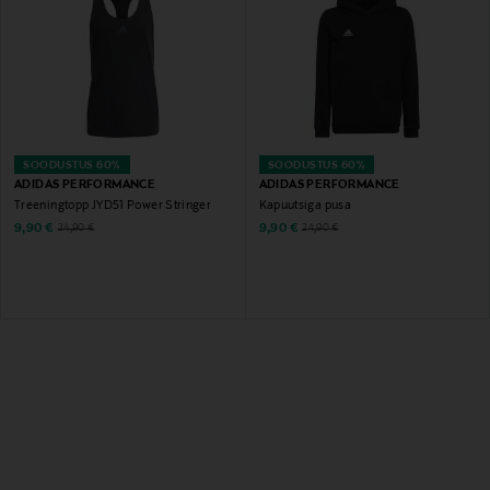
SOODUSTUS 60%
SOODUSTUS 60%
ADIDAS PERFORMANCE
ADIDAS PERFORMANCE
Treeningtopp JYD51 Power Stringer
Kapuutsiga pusa
Discounted Price
Discounted Price
Original Price
Original Price
9,90 €
9,90 €
24,90 €
24,90 €