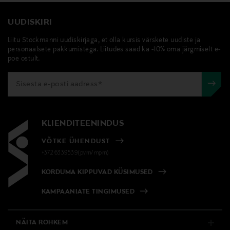
UUDISKIRI
Liitu Stockmanni uudiskirjaga, et olla kursis värskete uudiste ja
personaalsete pakkumistega. Liitudes saad ka -10% oma järgmiselt e-
poe ostult.
KLIENDITEENINDUS
VÕTKE ÜHENDUST
+372 6339539(pvm/mpm)
KORDUMA KIPPUVAD KÜSIMUSED
KAMPAANIATE TINGIMUSED
NÄITA ROHKEM