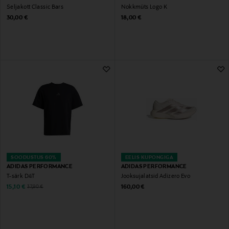
Seljakott Classic Bars
Nokkmüts Logo K
Original Price
Original Price
30,00 €
18,00 €
SOODUSTUS 60%
EELIS KUPONGIGA
ADIDAS PERFORMANCE
ADIDAS PERFORMANCE
T-särk D4T
Jooksujalatsid Adizero Evo
Discounted Price
Original Price
Original Price
15,10 €
160,00 €
37,90 €