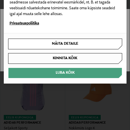
seadmesse salvestada erinevatel eesmärkidel, nt. B. et tagada
veebisaidi nõuetekohane toimimine. Saate oma küpsiste seadeid
igal ajal muuta selle lehe allosas.
EELIS KUPONGIGA
SOODUSTUS 60%
Stockmann pole Sinu riigis saadaval.
Privaatsuspoliitika
ADIDAS PERFORMANCE
ADIDAS PERFORMANCE
Treeningtopp Workout Stringer
Treeningpüksid Power 2in1
Sinu riiki ei ole kohaletoimetamine saadaval.
Original Price
Discounted Price
Original Price
32,90 €
21,90 €
54,90 €
NÄITA DETAILE
SAAN ARU
KINNITA KÕIK
LUBA KÕIK
EELIS KUPONGIGA
EELIS KUPONGIGA
ADIDAS PERFORMANCE
ADIDAS PERFORMANCE
Seljakott Sporty
Nokkmüts Logo K