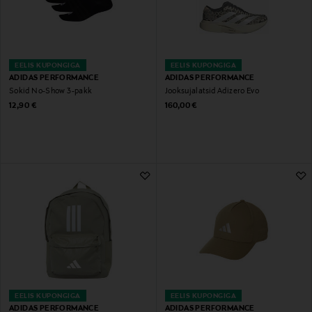
EELIS KUPONGIGA
EELIS KUPONGIGA
ADIDAS PERFORMANCE
ADIDAS PERFORMANCE
Sokid No-Show 3-pakk
Jooksujalatsid Adizero Evo
Original Price
Original Price
12,90 €
160,00 €
EELIS KUPONGIGA
EELIS KUPONGIGA
ADIDAS PERFORMANCE
ADIDAS PERFORMANCE