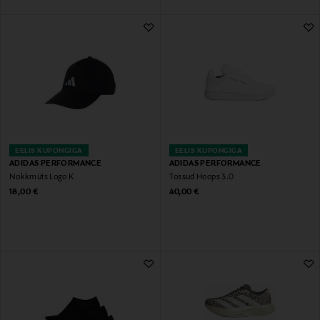
EELIS KUPONGIGA
EELIS KUPONGIGA
ADIDAS PERFORMANCE
ADIDAS PERFORMANCE
Nokkmüts Logo K
Tossud Hoops 3.0
Original Price
Original Price
18,00 €
40,00 €