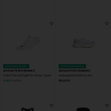
SOODUSTUS 62%
EELIS KUPONGIGA
ADIDAS PERFORMANCE
ADIDAS PERFORMANCE
Sokid Thin and Light No-Show, 3 paari
Jooksujalatsid Adizero Evo
Discounted Price
Original Price
Original Price
5,00 €
160,00 €
13,00 €