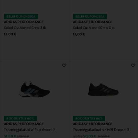
EELIS KUPONGIGA
EELIS KUPONGIGA
ADIDAS PERFORMANCE
ADIDAS PERFORMANCE
Sokid Cushioned Crew 3 tk
Sokid Cushioned Crew 3 tk
Original Price
Original Price
13,00 €
13,00 €
SOODUSTUS 60%
SOODUSTUS 64%
ADIDAS PERFORMANCE
ADIDAS PERFORMANCE
Treeningjalatsid W Rapidmove 2
Treeningjalanõud NKH95 Dropset 3
Discounted Price
Discounted Price
Original Price
alates
Original Price
51,60 €
50,00 €
130,00 €
140,00 €