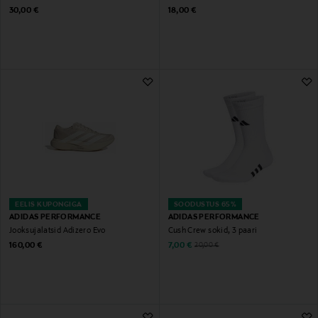
Original Price
Original Price
30,00 €
18,00 €
EELIS KUPONGIGA
SOODUSTUS 65%
ADIDAS PERFORMANCE
ADIDAS PERFORMANCE
Jooksujalatsid Adizero Evo
Cush Crew sokid, 3 paari
Original Price
Discounted Price
Original Price
160,00 €
7,00 €
20,00 €