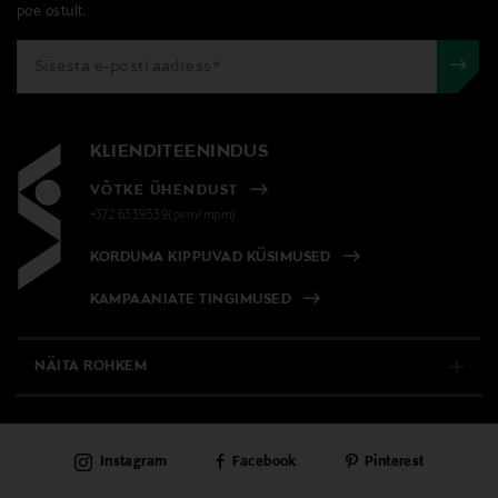
poe ostult.
KLIENDITEENINDUS
VÕTKE ÜHENDUST
+372 6339539(pvm/mpm)
KORDUMA KIPPUVAD KÜSIMUSED
KAMPAANIATE TINGIMUSED
NÄITA ROHKEM
E-POOD
Instagram
Facebook
Pinterest
PÜSIKLIENDITEENINDUS