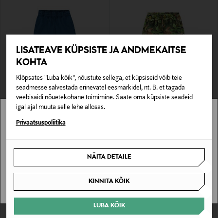
LISATEAVE KÜPSISTE JA ANDMEKAITSE
KOHTA
Klõpsates "Luba kõik", nõustute sellega, et küpsiseid võib teie
EELIS KUPONGIGA
EELIS KUPONGIGA
seadmesse salvestada erinevatel eesmärkidel, nt. B. et tagada
MOLO
MOLO
veebisaidi nõuetekohane toimimine. Saate oma küpsiste seadeid
Lühikesed püksid Arrow
Lühikesed püksid Amil Soft
igal ajal muuta selle lehe allosas.
Original Price
Original Price
49,00 €
49,00 €
Stockmann pole Sinu riigis saadaval.
Privaatsuspoliitika
Sinu riiki ei ole kohaletoimetamine saadaval.
NÄITA DETAILE
SAAN ARU
KINNITA KÕIK
LUBA KÕIK