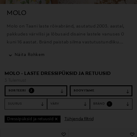
MOLO
Molo on Taani laste rõivabränd, asutatud 2003. aastal,
pakkudes värvilisi ja lõbusaid disaine lastele vanuses 0
kuni 16 aastat. Bränd paistab silma vastutustundliku
tootmisvõtte poolest, kasutades looduslikke ja
Näita Rohkem
taaskasutatud materjale ning panustades jätkusuutlikku
tootmisse.
MOLO - LASTE DRESSIPÜKSID JA RETUUSID
3 Tulemust
SORTEERI
2
SUURUS
VÄRV
BRÄND
1
Tühjenda filtrid
Dressipüksid ja retuusid
3 Tulemust