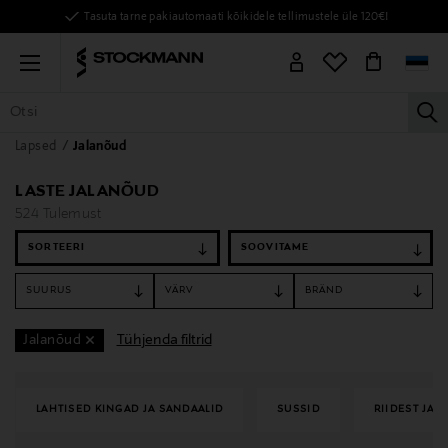
Tasuta tarne pakiautomaati kõikidele tellimustele üle 120€!
Menu
la
Lapsed
Jalanõud
KÕIK TOOTED
NAISED
MEHED
LAPSED
KODU
KOSMEE
LASTE JALANÕUD
524 Tulemust
SORTEERI
SUURUS
VÄRV
BRÄND
Tühjenda filtrid
Jalanõud
LAHTISED KINGAD JA SANDAALID
SUSSID
RIIDEST JA