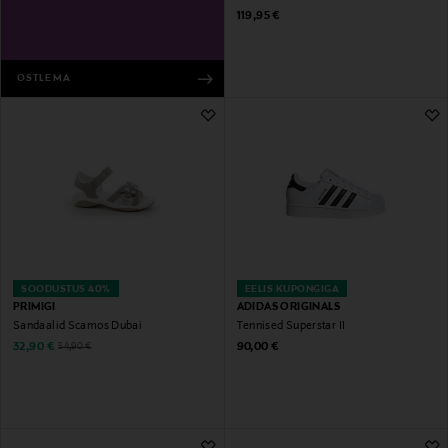
Original Price
119,95 €
OSTLEMA
SOODUSTUS 40%
EELIS KUPONGIGA
PRIMIGI
ADIDAS ORIGINALS
Sandaalid Scamos Dubai
Tennised Superstar II
Discounted Price
Original Price
Original Price
32,90 €
90,00 €
54,90 €