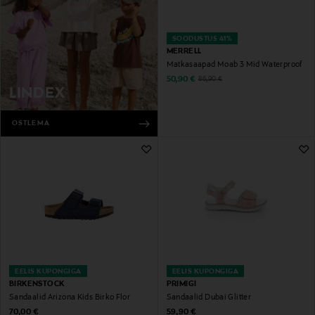
SOODUSTUS 41%
MERRELL
Matkasaapad Moab 3 Mid Waterproof
Discounted Price
Original Price
50,90 €
86,90 €
LINDEX
OSTLEMA
EELIS KUPONGIGA
EELIS KUPONGIGA
BIRKENSTOCK
PRIMIGI
Sandaalid Arizona Kids Birko Flor
Sandaalid Dubai Glitter
Original Price
Original Price
70,00 €
59,90 €