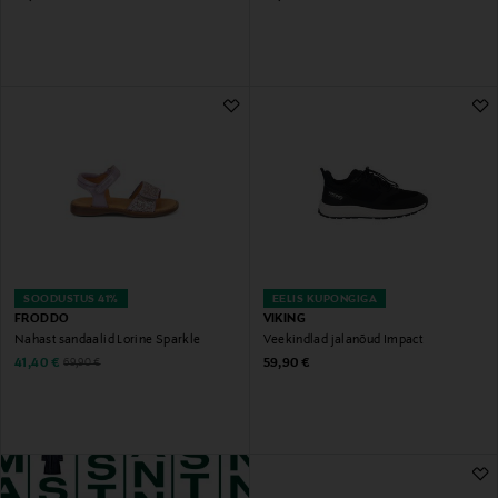
SOODUSTUS 41%
EELIS KUPONGIGA
FRODDO
VIKING
Nahast sandaalid Lorine Sparkle
Veekindlad jalanõud Impact
Discounted Price
Original Price
Original Price
41,40 €
59,90 €
69,90 €