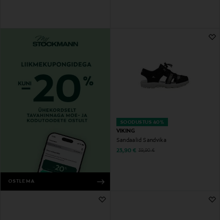
SOODUSTUS 40%
VIKING
Sandaalid Sandvika
Discounted Price
Original Price
23,90 €
39,90 €
OSTLEMA