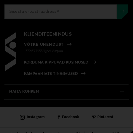
KLIENDITEENINDUS
VÕTKE ÜHENDUST
+372 6339539(pvm/mpm)
KORDUMA KIPPUVAD KÜSIMUSED
KAMPAANIATE TINGIMUSED
NÄITA ROHKEM
E-POOD
Instagram
Facebook
Pinterest
PÜSIKLIENDITEENINDUS
KAUBAMAJAD