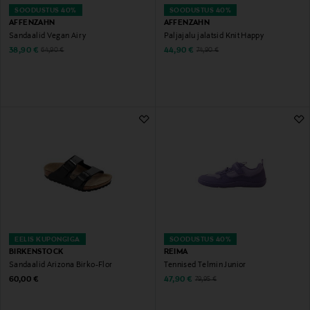
SOODUSTUS 40%
SOODUSTUS 40%
AFFENZAHN
AFFENZAHN
Sandaalid Vegan Airy
Paljajalu jalatsid Knit Happy
Discounted Price
Discounted Price
Original Price
Original Price
38,90 €
44,90 €
64,90 €
74,90 €
EELIS KUPONGIGA
SOODUSTUS 40%
BIRKENSTOCK
REIMA
Sandaalid Arizona Birko-Flor
Tennised Telmin Junior
Original Price
Discounted Price
Original Price
60,00 €
47,90 €
79,95 €