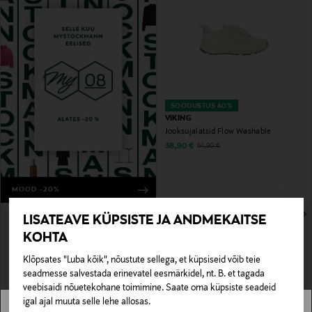
SOODUSTUS 40%
VIKING
Jooksujalatsid Flow Washable
Discounted Price
Original Price
38,90 €
64,90 €
MOOD -20%
LISATEAVE KÜPSISTE JA ANDMEKAITSE
KOHTA
Klõpsates "Luba kõik", nõustute sellega, et küpsiseid võib teie
seadmesse salvestada erinevatel eesmärkidel, nt. B. et tagada
veebisaidi nõuetekohane toimimine. Saate oma küpsiste seadeid
igal ajal muuta selle lehe allosas.