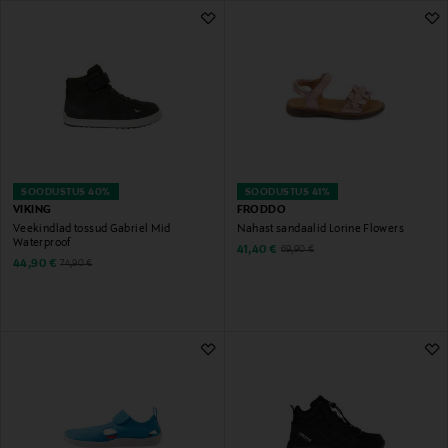
524 Tulemust
SOODUSTUS 40%
SOODUSTUS 41%
VIKING
FRODDO
Veekindlad tossud Gabriel Mid
Nahast sandaalid Lorine Flowers
Waterproof
Discounted Price
Original Price
41,40 €
69,90 €
Discounted Price
Original Price
44,90 €
74,90 €