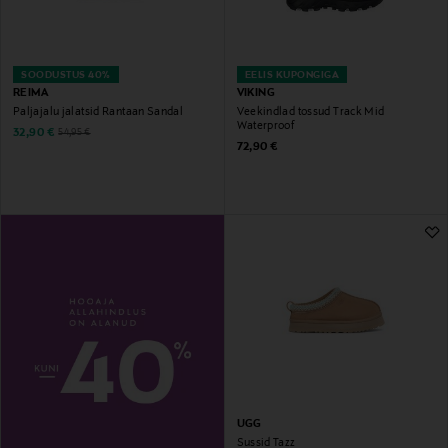
SOODUSTUS 40%
EELIS KUPONGIGA
REIMA
VIKING
Paljajalu jalatsid Rantaan Sandal
Veekindlad tossud Track Mid
Waterproof
Discounted Price
Original Price
32,90 €
54,95 €
Original Price
72,90 €
UGG
Sussid Tazz