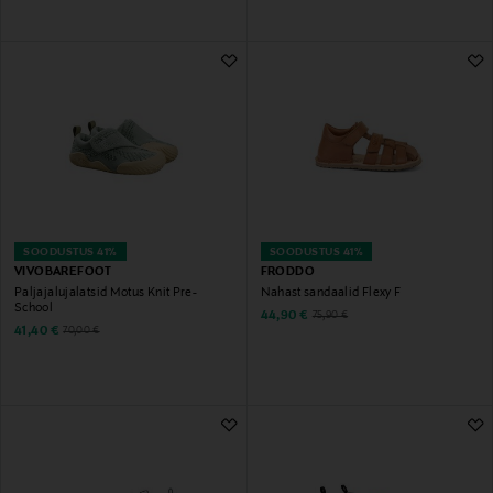
SOODUSTUS 41%
SOODUSTUS 41%
VIVOBAREFOOT
FRODDO
Paljajalujalatsid Motus Knit Pre-
Nahast sandaalid Flexy F
School
Discounted Price
Original Price
44,90 €
75,90 €
Discounted Price
Original Price
41,40 €
70,00 €