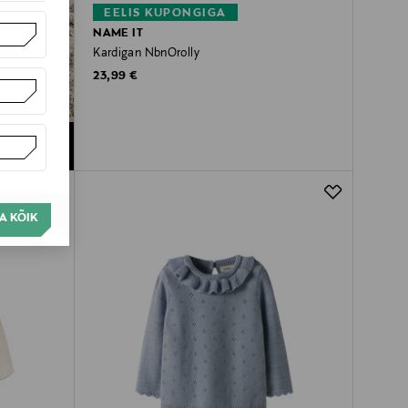
EELIS KUPONGIGA
NAME IT
Kardigan NbnOrolly
Original Price
23,99 €
A KÕIK