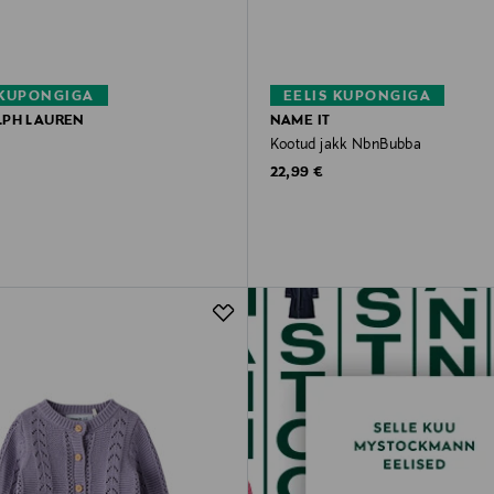
 KUPONGIGA
EELIS KUPONGIGA
LPH LAUREN
NAME IT
Kootud jakk NbnBubba
rice
Original Price
22,99 €