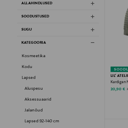
ALLAHINDLUSED
SOODUSTUSED
SUGU
KATEGOORIA
Kosmeetika
Kodu
SOODU
LIL' ATEL
Lapsed
Kardigan
Aluspesu
Discounte
O
20,90 €
Aksessuaarid
Jalanõud
Lapsed 92-140 cm