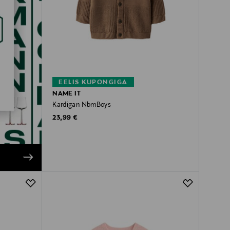
EELIS KUPONGIGA
NAME IT
Kardigan NbmBoys
Original Price
23,99 €