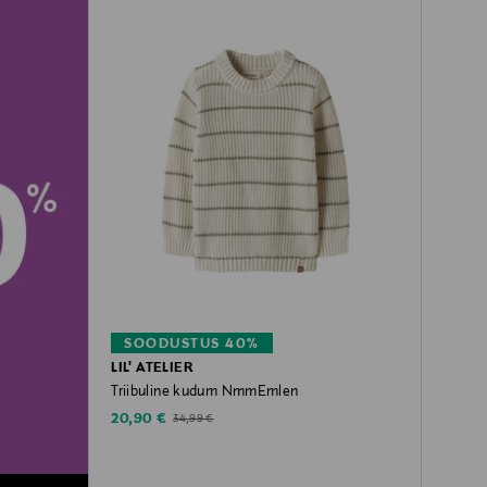
SOODUSTUS 40%
LIL' ATELIER
Triibuline kudum NmmEmlen
Discounted Price
Original Price
20,90 €
34,99 €