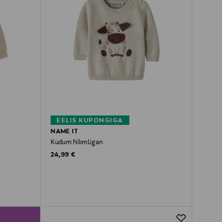
EELIS KUPONGIGA
NAME IT
Kudum NbmLigan
Original Price
24,99 €