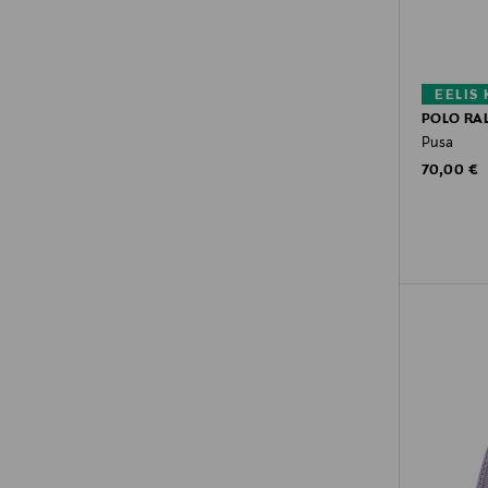
EELIS
POLO RA
Pusa
Original P
70,00 €