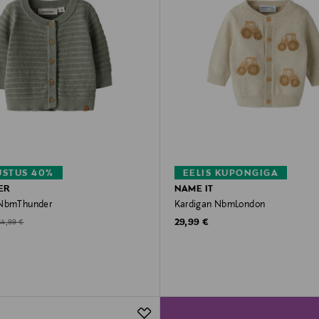
STUS 40%
EELIS KUPONGIGA
IER
NAME IT
 NbmThunder
Kardigan NbmLondon
Original Price
d Price
riginal Price
29,99 €
34,99 €