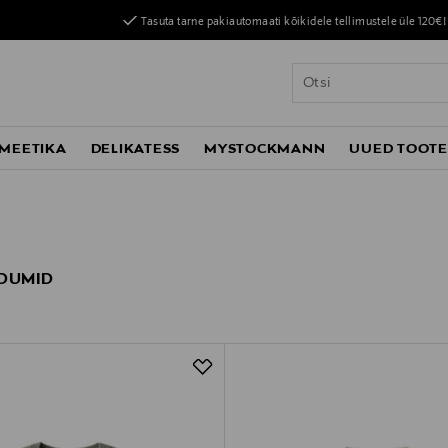
Tasuta tarne pakiautomaati kõikidele tellimustele üle 120€!
MEETIKA
DELIKATESS
MYSTOCKMANN
UUED TOOT
UDUMID