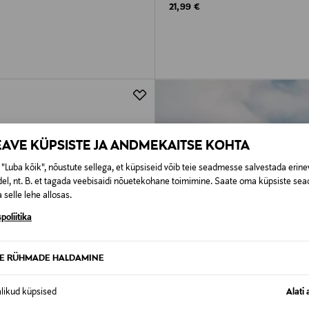
rice
Original Price
21,99 €
EAVE KÜPSISTE JA ANDMEKAITSE KOHTA
"Luba kõik", nõustute sellega, et küpsiseid võib teie seadmesse salvestada erine
el, nt. B. et tagada veebisaidi nõuetekohane toimimine. Saate oma küpsiste sead
 selle lehe allosas.
poliitika
TE RÜHMADE HALDAMINE
alikud küpsised
Alati 