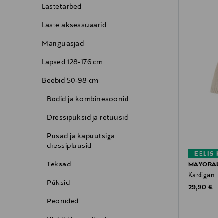
Lastetarbed
Laste aksessuaarid
Mänguasjad
Lapsed 128-176 cm
Beebid 50-98 cm
Bodid ja kombinesoonid
Dressipüksid ja retuusid
Pusad ja kapuutsiga
dressipluusid
EELIS
Teksad
MAYORA
Kardigan
Püksid
Original P
29,90 €
Peoriided