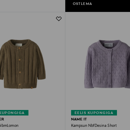
OSTLEMA
 KUPONGIGA
EELIS KUPONGIGA
IER
NAME IT
 NbmLomon
Kampsun NbfDesina Short