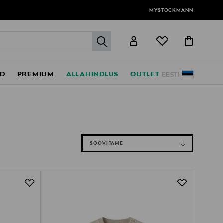
MYSTOCKMANN
label.header.go
ED
PREMIUM
ALLAHINDLUS
OUTLET
EESTI
SOOVITAME