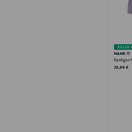
EELIS
NAME IT
Kardigan 
Original P
23,99 €