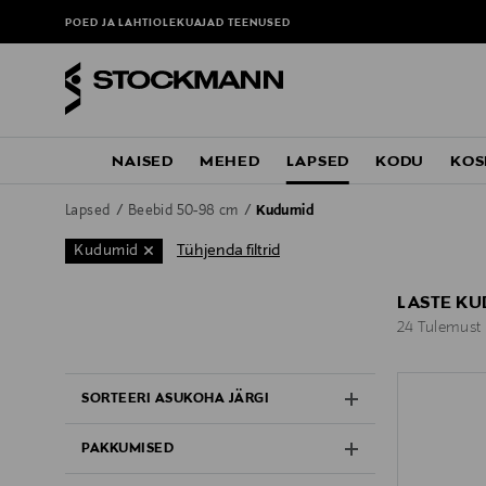
POED JA LAHTIOLEKUAJAD
TEENUSED
NAISED
MEHED
LAPSED
KODU
KOS
Lapsed
Beebid 50-98 cm
Kudumid
Tühjenda filtrid
Kudumid
LASTE K
24 Tulemust
24 Tulemust
SORTEERI ASUKOHA JÄRGI
PAKKUMISED