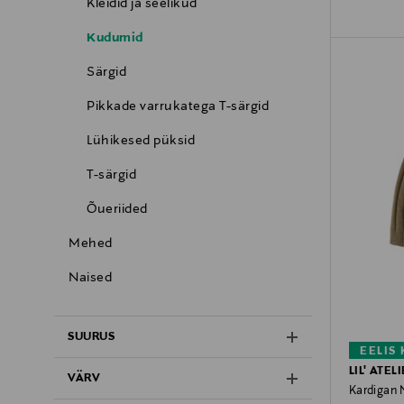
Kleidid ja seelikud
Kudumid
Särgid
Pikkade varrukatega T-särgid
Lühikesed püksid
T-särgid
Õueriided
Mehed
Naised
SUURUS
EELIS
LIL' ATEL
VÄRV
Kardigan