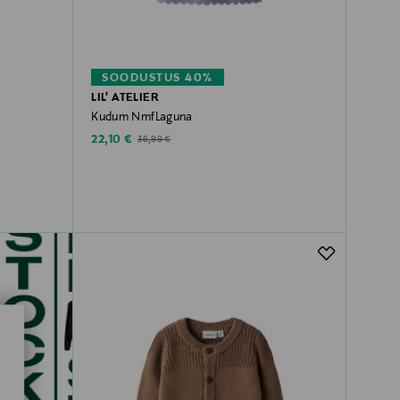
SOODUSTUS 40%
LIL' ATELIER
Kudum NmfLaguna
Discounted Price
Original Price
22,10 €
36,99 €