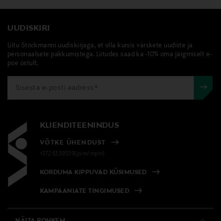
UUDISKIRI
Liitu Stockmanni uudiskirjaga, et olla kursis värskete uudiste ja
personaalsete pakkumistega. Liitudes saad ka -10% oma järgmiselt e-
poe ostult.
KLIENDITEENINDUS
VÕTKE ÜHENDUST
+372 6339539(pvm/mpm)
KORDUMA KIPPUVAD KÜSIMUSED
KAMPAANIATE TINGIMUSED
NÄITA ROHKEM