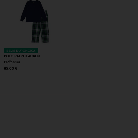
EELIS KUPONGIGA
POLO RALPH LAUREN
Pidžaama
Original Price
85,00 €