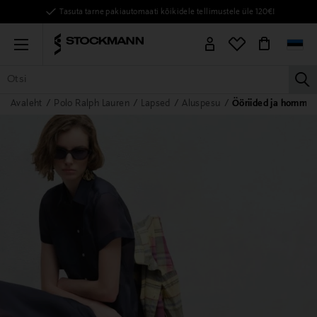
Tasuta tarne pakiautomaati kõikidele tellimustele üle 120€!
Menu
la
Avaleht
Polo Ralph Lauren
Lapsed
Aluspesu
Ööriided ja hommik
KÕIK TOOTED
NAISED
MEHED
LAPSED
KODU
KOSMEE