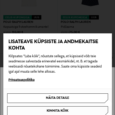
EELIS KUPONGIGA
UUS
EELIS KUPONGIGA
UUS
POLO RALPH LAUREN
POLO RALPH LAUREN
Kapuutsiga froteehommikumantel
Pidžaama
Original Price
Original Price
alates
alates
110,00 €
75,00 €
LISATEAVE KÜPSISTE JA ANDMEKAITSE
KOHTA
Klõpsates "Luba kõik", nõustute sellega, et küpsiseid võib teie
seadmesse salvestada erinevatel eesmärkidel, nt. B. et tagada
veebisaidi nõuetekohane toimimine. Saate oma küpsiste seadeid
igal ajal muuta selle lehe allosas.
Stockmann pole Sinu riigis saadaval.
Privaatsuspoliitika
Sinu riiki ei ole kohaletoimetamine saadaval.
NÄITA DETAILE
EELIS KUPONGIGA
EELIS KUPONGIGA
SAAN ARU
POLO RALPH LAUREN
POLO RALPH LAUREN
KINNITA KÕIK
Pidžaama Polo Bear, 2-osaline
Pidžaama