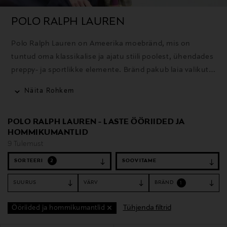
POLO RALPH LAUREN
Polo Ralph Lauren on Ameerika moebränd, mis on
tuntud oma klassikalise ja ajatu stiili poolest, ühendades
preppy- ja sportlikke elemente. Bränd pakub laia valikut
rõivaid, aksessuaare ja kodutooteid ning selle ikooniline
Näita Rohkem
polosärk on üks tuntumaid tooteid.
POLO RALPH LAUREN - LASTE ÖÖRIIDED JA
HOMMIKUMANTLID
9 Tulemust
SORTEERI
2
SUURUS
VÄRV
BRÄND
1
Tühjenda filtrid
Ööriided ja hommikumantlid