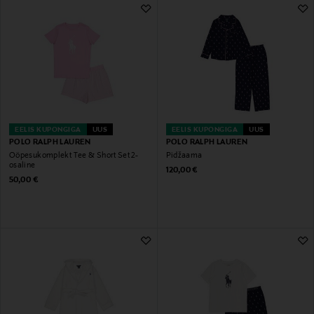
9 Tulemust
EELIS KUPONGIGA
UUS
EELIS KUPONGIGA
UUS
POLO RALPH LAUREN
POLO RALPH LAUREN
Ööpesukomplekt Tee & Short Set 2-
Pidžaama
osaline
Original Price
120,00 €
Original Price
50,00 €