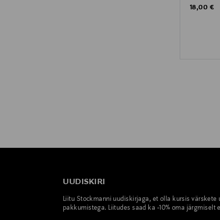
Original P
18,00 €
UUDISKIRI
Liitu Stockmanni uudiskirjaga, et olla kursis värskete
pakkumistega. Liitudes saad ka -10% oma järgmiselt e