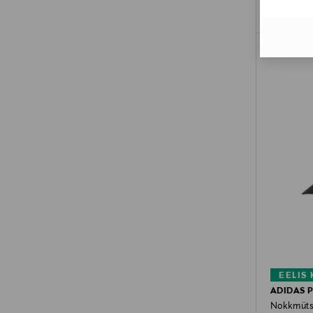
EELIS
ADIDAS 
Nokkmüts