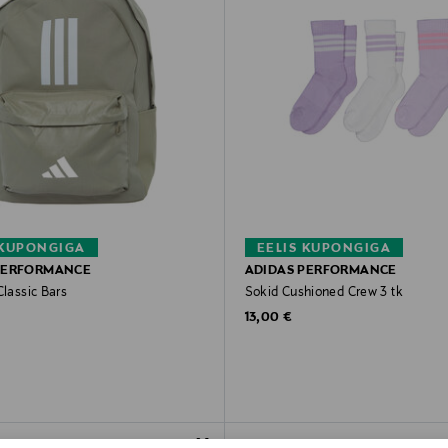
 KUPONGIGA
EELIS KUPONGIGA
PERFORMANCE
ADIDAS PERFORMANCE
Classic Bars
Sokid Cushioned Crew 3 tk
rice
Original Price
13,00 €