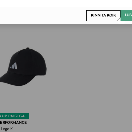
LUB
KINNITA KÕIK
 KUPONGIGA
PERFORMANCE
 Logo K