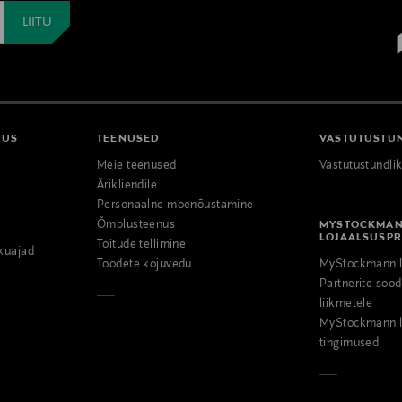
DUS
TEENUSED
VASTUTUSTU
Meie teenused
Vastutustundli
Ärikliendile
Personaalne moenõustamine
Õmblusteenus
MYSTOCKMA
LOJAALSUSP
Toitude tellimine
kuajad
Toodete kojuvedu
MyStockmann l
Partnerite so
liikmetele
MyStockmann l
tingimused