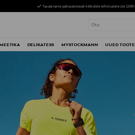
Tasuta tarne pakiautomaati kõikidele tellimustele üle 120€!
MEETIKA
DELIKATESS
MYSTOCKMANN
UUED TOOT