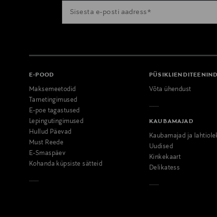
E-POOD
PÜSIKLIENDITEENIN
Maksemeetodid
Võta ühendust
Tarnetingimused
E-poe tagastused
Lepingutingimused
KAUBAMAJAD
Hullud Päevad
Kaubamajad ja lahtiole
Must Reede
Uudised
E-Smaspäev
Kinkekaart
Kohanda küpsiste sätteid
Delikatess