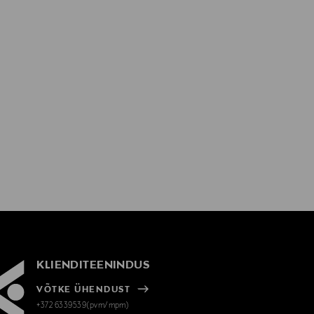
KLIENDITEENINDUS
VÕTKE ÜHENDUST
+372 6339539(pvm/mpm)