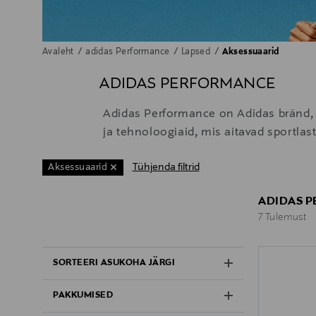
Avaleht
adidas Performance
Lapsed
Aksessuaarid
ADIDAS PERFORMANCE
Adidas Performance on Adidas bränd, 
ja tehnoloogiaid, mis aitavad sportla
Tühjenda filtrid
Aksessuaarid
ADIDAS P
7 Tulemust
7 Tulemust
SORTEERI ASUKOHA JÄRGI
PAKKUMISED