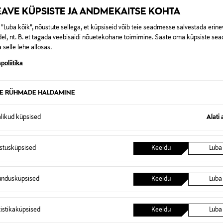
EAVE KÜPSISTE JA ANDMEKAITSE KOHTA
"Luba kõik", nõustute sellega, et küpsiseid võib teie seadmesse salvestada erine
el, nt. B. et tagada veebisaidi nõuetekohane toimimine. Saate oma küpsiste sead
 selle lehe allosas.
poliitika
TE RÜHMADE HALDAMINE
alikud küpsised
Alati 
istusküpsised
Keeldu
Luba
 KUPONGIGA
EELIS KUPONGIGA
PERFORMANCE
ADIDAS PERFORMANCE
undusküpsised
Keeldu
Luba
hioned Crew 3 tk
Seljakott Sporty
rice
Original Price
30,00 €
tistikaküpsised
Keeldu
Luba