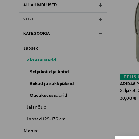
ALLAHINDLUSED
SUGU
KATEGOORIA
Lapsed
Aksessuaarid
Seljakotid ja kotid
EELIS
Sukad ja sukkpüksid
ADIDAS 
Seljakott 
Õueaksessuaarid
Original P
30,00 €
Jalanõud
Lapsed 128-176 cm
Mehed