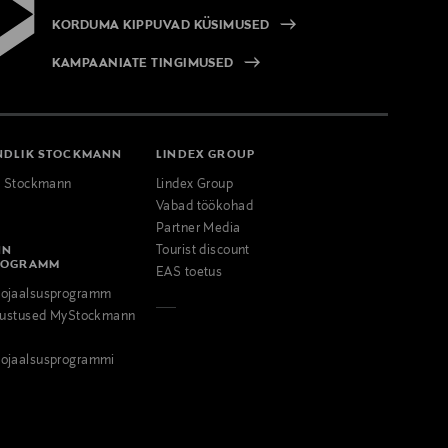
KORDUMA KIPPUVAD KÜSIMUSED
KAMPAANIATE TINGIMUSED
NDLIK STOCKMANN
LINDEX GROUP
k Stockmann
Lindex Group
Vabad töökohad
Partner Media
NN
Tourist discount
ROGRAMM
EAS toetus
ojaalsusprogramm
odustused MyStockmann
ojaalsusprogrammi