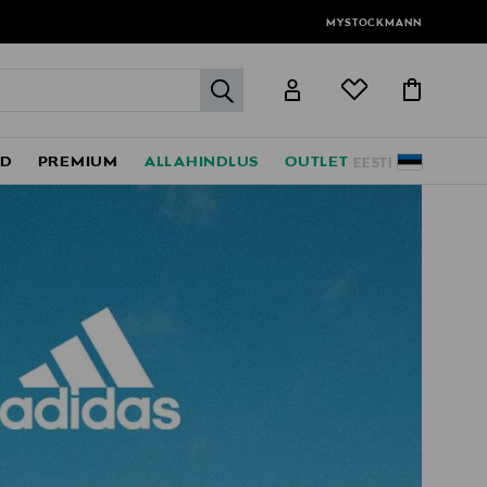
MYSTOCKMANN
label.header.go
ED
PREMIUM
ALLAHINDLUS
OUTLET
EESTI