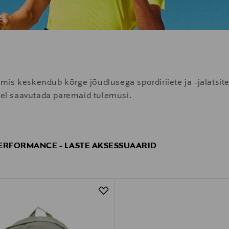
mis keskendub kõrge jõudlusega spordiriiete ja -jalatsi
stel saavutada paremaid tulemusi.
ERFORMANCE - LASTE AKSESSUAARID