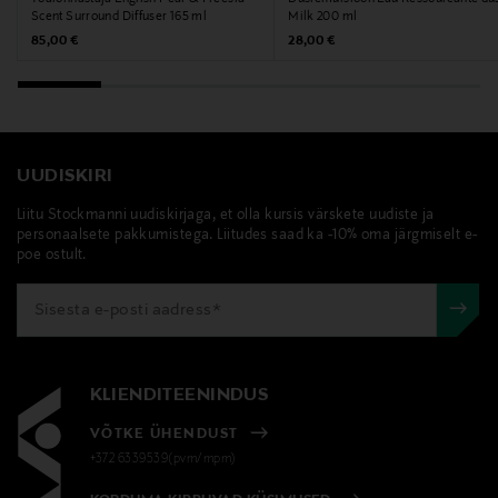
Scent Surround Diffuser 165 ml
Milk 200 ml
Original Price
Original Price
85,00 €
28,00 €
UUDISKIRI
Liitu Stockmanni uudiskirjaga, et olla kursis värskete uudiste ja
personaalsete pakkumistega. Liitudes saad ka -10% oma järgmiselt e-
poe ostult.
KLIENDITEENINDUS
VÕTKE ÜHENDUST
+372 6339539(pvm/mpm)