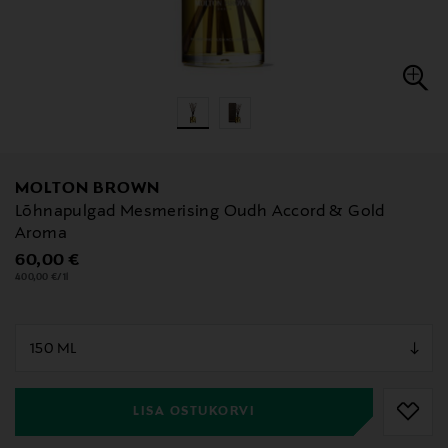
MOLTON BROWN
Lõhnapulgad Mesmerising Oudh Accord & Gold
Aroma
Original Price
60,00 €
400,00 €/1l
null
null
LISA OSTUKORVI