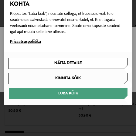
pakendis kosmeetika- ja loodustooted peavad olema
KOHTA
VAATASID KA
172955023
avamata originaalpakendis.
Klõpsates "Luba kõik", nõustute sellega, et küpsiseid võib teie
seadmesse salvestada erinevatel eesmärkidel, nt. B. et tagada
E-POE TAGASTUSED
Värv
veebisaidi nõuetekohane toimimine. Saate oma küpsiste seadeid
NOCOL
igal ajal muuta selle lehe allosas.
Stockmann pole Sinu riigis saadaval.
Privaatsuspoliitika
Suurus
Sinu riiki ei ole kohaletoimetamine saadaval.
150 ML
NÄITA DETAILE
SAAN ARU
Tootjamaa
KINNITA KÕIK
ÜHENDKUNINGRIIK
LUBA KÕIK
Valmistaja tootenumber
RITUALS
RITUALS
Lõhnapulgad Cashmere Rose
Lõhnapulgad The Ritual of Ayurveda
65988
ml
Original Price
50,90 €
Original Price
30,90 €
Tootja
Scandinavian Cosmetics AB