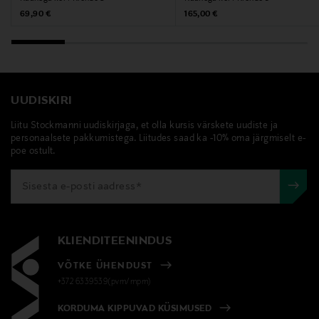
Original Price
Original Price
69,90 €
165,00 €
UUDISKIRI
Liitu Stockmanni uudiskirjaga, et olla kursis värskete uudiste ja
personaalsete pakkumistega. Liitudes saad ka -10% oma järgmiselt e-
poe ostult.
KLIENDITEENINDUS
VÕTKE ÜHENDUST
+372 6339539(pvm/mpm)
KORDUMA KIPPUVAD KÜSIMUSED