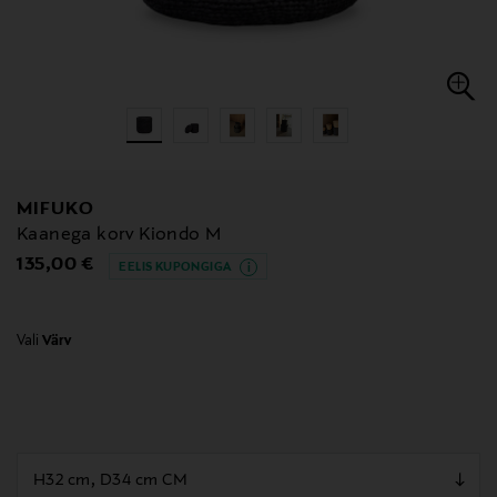
MIFUKO
Kaanega korv Kiondo M
Original Price
135,00 €
EELIS KUPONGIGA
Vali
Värv
null
null