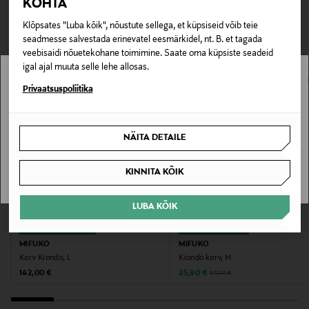
KOHTA
TEISED KLIENDID
Tarnimine pakiautomaati või postkontorisse
Tootenumber
0,00 € – 4,90 €
Klõpsates "Luba kõik", nõustute sellega, et küpsiseid võib teie
VAATASID KA
178028820
seadmesse salvestada erinevatel eesmärkidel, nt. B. et tagada
veebisaidi nõuetekohane toimimine. Saate oma küpsiste seadeid
Materjal
igal ajal muuta selle lehe allosas.
Paber
Stockmann pole Sinu riigis saadaval.
Privaatsuspoliitika
Sinu riiki ei ole kohaletoimetamine saadaval.
Värv
NÄITA DETAILE
BLACK
SAAN ARU
KINNITA KÕIK
Suurus
H32 cm, D34 cm CM
LUBA KÕIK
EELIS KUPONGIGA
SOODUSTUS 61%
Tootjamaa
MIFUKO
MIFUKO
KEENIA
Korv Kiondo, L
Kiondo korv, M
Original Price
Discounted Price
Original Price
142,00 €
25,90 €
67,00 €
Valmistaja tootenumber