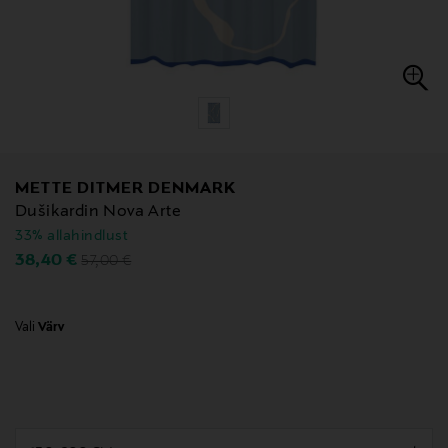
METTE DITMER DENMARK
Dušikardin Nova Arte
33% allahindlust
Original Price
Discounted Price
38,40 €
57,00 €
Vali
Värv