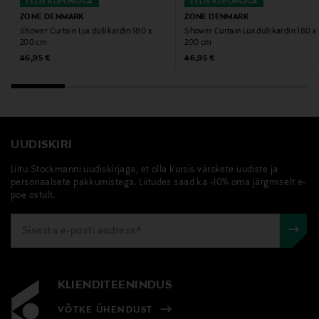
EELIS KUPONGIGA
EELIS KUPONGIGA
ZONE DENMARK
ZONE DENMARK
Shower Curtain Lux dušikardin 180 x
Shower Curtain Lux dušikardin 180 x
200 cm
200 cm
Original Price
Original Price
46,95 €
46,95 €
UUDISKIRI
Liitu Stockmanni uudiskirjaga, et olla kursis värskete uudiste ja
personaalsete pakkumistega. Liitudes saad ka -10% oma järgmiselt e-
poe ostult.
KLIENDITEENINDUS
VÕTKE ÜHENDUST